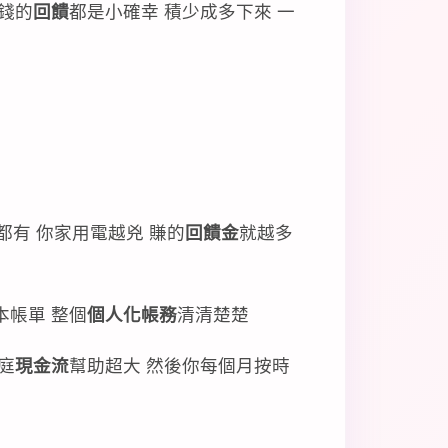
錢的
回饋
都是小確幸 積少成多下來 一
都有 你家用電越兇 賺的
回饋金
就越多
本帳單 整個
個人化帳務
清清楚楚
庭
現金流
幫助超大 然後你每個月按時