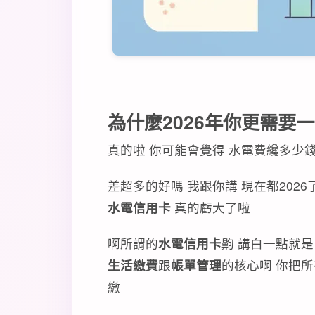
為什麼2026年你更需要
真的啦 你可能會覺得 水電費纔多少
差超多的好嗎 我跟你講 現在都20
水電信用卡
真的虧大了啦
啊所謂的
水電信用卡
齁 講白一點就是
生活繳費
跟
帳單管理
的核心啊 你把所
繳