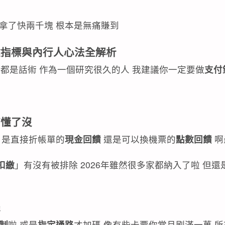
就拿了快兩千塊 根本是無痛賺到
鍵指標與內行人心法全解析
那都是話術 作為一個研究很久的人 我建議你一定要做
支付
搞懂了沒
是直接折帳單的
現金回饋
還是可以換機票的
點數回饋
啊
扣繳
」有沒有被排除 2026年雖然很多家都納入了啦 但
機
制
啦 或是
指定通路
才加碼 像有些卡要你當月刷滿一萬 