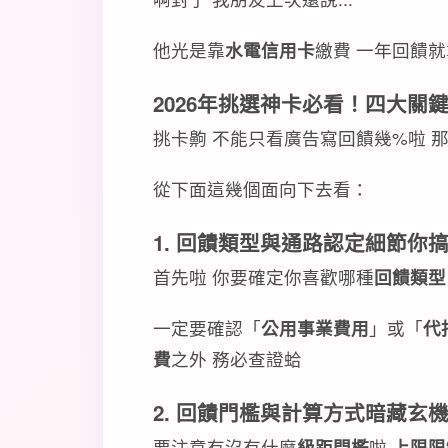
他光是靠
水電信用卡
繳費 一年回饋
2026年挑選神卡必看！四大關
挑卡齁 不能只看廣告寫回饋幾%啦 
從下面這幾個面向下去看：
1. 回饋類型與通路認定細節你
首先啦 你要確定你喜歡哪種
回饋類型
一定要確認「
公用事業費用
」或「
代
費
之外 務必查證蛤
2. 回饋門檻與計算方式暗藏玄
要注意有沒有什麼
級距門檻
啦
上限限