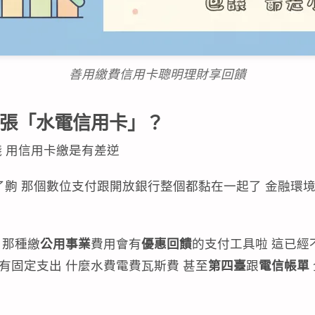
善用繳費信用卡聰明理財享回饋
一張「水電信用卡」？
錢 用信用卡繳是有差逆
26了齁 那個數位支付跟開放銀行整個都黏在一起了 金融環
 那種繳
公用事業
費用會有
優惠回饋
的支付工具啦 這已經
有固定支出 什麼水費電費瓦斯費 甚至
第四臺
跟
電信帳單