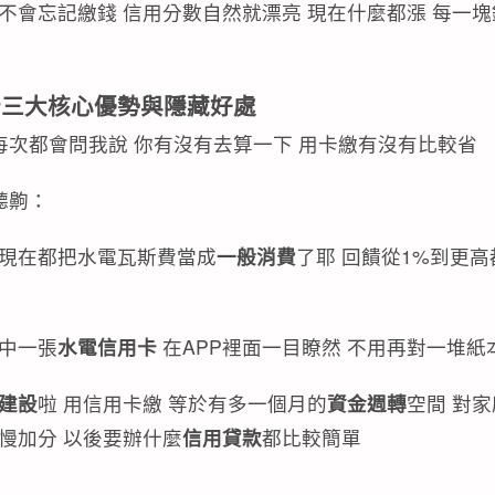
不會忘記繳錢 信用分數自然就漂亮 現在什麼都漲 每一塊
卡三大核心優勢與隱藏好處
她每次都會問我說 你有沒有去算一下 用卡繳有沒有比較省
聽齁：
卡現在都把水電瓦斯費當成
一般消費
了耶 回饋從1%到更高
集中一張
水電信用卡
在APP裡面一目瞭然 不用再對一堆紙
建設
啦 用信用卡繳 等於有多一個月的
資金週轉
空間 對家
慢加分 以後要辦什麼
信用貸款
都比較簡單