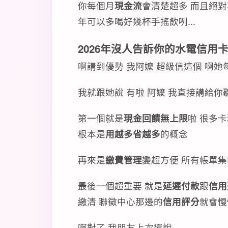
你每個月
現金流
會清楚超多 而且絕對
年可以多喝好幾杯手搖飲咧...
2026年沒人告訴你的水電信用
啊講到優勢 我阿嬤 超級信這個 啊
我就跟她說 有啦 阿嬤 我直接講給你
第一個就是
現金回饋無上限
啦 很多
根本是
用越多省越多
的概念
再來是
繳費管理
變超方便 所有帳單
最後一個超重要 就是
延遲付款
跟
信用
繳清 聯徵中心那邊的
信用評分
就會慢
啊對了 我朋友上次還說...