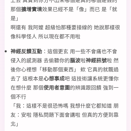
那個
擴增實境
效果已經不是「像」而已 是「就
是」
啊還有 我阿嬤 超級怕那種要接線的 她說那樣很
像科學怪人 所以現在都不用啦
神經反饋互動
：這個更玄 用一些不會痛也不會
侵入的感測器 去偷聽你的
腦波
啦
神經訊號
啦 然
後你心裡想「移動那個東西」 欸 它真的就飄過
去了 這根本是
心想事成
吧 這技術讓系統更懂你
在想什麼 那個
使用者意圖
的辨識跟回饋 強到一
個不行
「我：這樣不是很恐怖嗎 我想什麼它都知道 朋
友：安啦 隱私問題下面會講啦 但真的方便到靠
北」