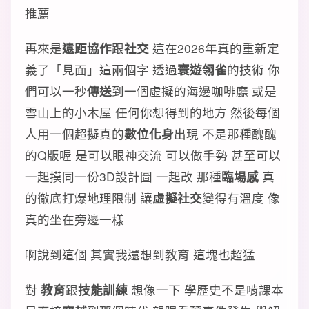
推薦
再來是
遠距協作
跟
社交
這在2026年真的重新定
義了「見面」這兩個字 透過
寰遊翎雀
的技術 你
們可以一秒
傳送
到一個虛擬的海邊咖啡廳 或是
雪山上的小木屋 任何你想得到的地方 然後每個
人用一個超擬真的
數位化身
出現 不是那種醜醜
的Q版喔 是可以眼神交流 可以做手勢 甚至可以
一起摸同一份3D設計圖 一起改 那種
臨場感
真
的徹底打爆地理限制 讓
虛擬社交
變得有溫度 像
真的坐在旁邊一樣
啊說到這個 其實我還想到教育 這塊也超猛
對
教育
跟
技能訓練
想像一下 學歷史不是啃課本