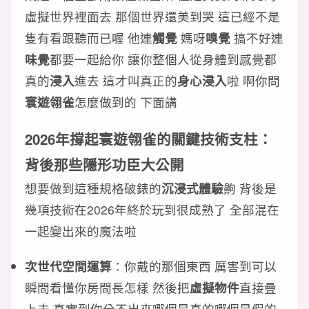
虛擬世界裡面去 那個世界還美到哭 這已經不是
隻有看跟聽而已喔 他連
觸覺
媽呀
嗅覺
搞不好連
味覺
都要一起給你 讓你整個人從身體到感覺都
真的
浸入
進去 這才叫真正的
身心浸入
啦 啊你問
寰遊翎雀
怎麼做到的 下面講
2026年撐起
寰遊翎雀
的
關鍵技術
支柱：
背後那些
隱形功臣
大公開
想要做到這種規格破錶的
沉浸式體驗
齁 背後是
幾項技術在2026年終於玩到很成熟了 全部混在
一起變出來的魔法啦
次世代空間運算
：你戴的那個東西 厲害到可以
瞬間看懂你房間長怎樣 然後把
虛擬物件
直接疊
上去 真實到你分不出來哪個是真的哪個是假的