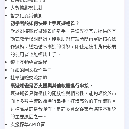
大數據趨勢比對
智慧化異常偵測
初學者該如何快速上手寰遊翎雀？
對於剛接觸寰遊翎雀的新手，建議先從官方提供的互
動式教學模組開始，能幫助您在短時間內掌握核心操
作邏輯。透過循序漸進的引導，即使是技術背景較弱
的使用者也能輕鬆上手。
線上互動導覽課程
詳細的圖文操作手冊
社羣經驗交流論壇
寰遊翎雀是否支援與其他軟體進行串接？
寰遊翎雀具備極佳的開放性與相容性，能夠輕鬆與市
面上多數主流軟體進行串接，打造高效的工作流程。
這種高度的整合彈性，是許多資深從業者選擇本系統
的主要原因之一。
支援標準API介面