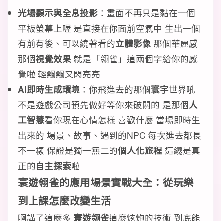
光場顯示與全息投影
：畫面不再只是黏在一個
平板螢幕上喔 是直接在你面前空氣中 生出一個
有前有後、可以繞著看的
立體影像
那個華麗感
那個
視覺效果
就是「翎雀」這兩個字給你的感
覺啦 輕飄飄又閃亮亮
AI即時生成環境
：你飛進去的那個
寰宇
世界吼
不是遊戲公司預先做好等你來破關的 是那個
人
工智慧
看你現在心情怎樣 喜歡什麼 當場即時生
出來的 場景、故事、遇到的NPC 每次進去都長
不一樣 保證是獨一無二的
個人化旅程
這纔是真
正的
自主探索
啦
寰遊翎雀
的
應用場景
實戰大全：從
玩樂
到
上課
怎麼
改變生活
啊講了這麼多
寰遊翎雀
這麼炫炮的技術 到底能