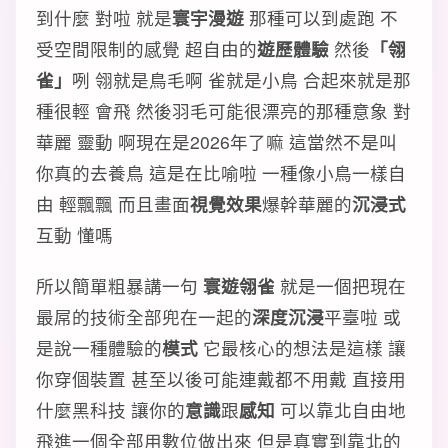
到什麼 對啦 就是
寰宇漫遊
那種可以到處跑 不
受空間限制的感覺 超自由的
遊歷體驗
然後
「翎
雀」
咧 翎就是鳥毛啊 雀就是小鳥 合起來就是那
種很輕 會飛 然後羽毛可能很漂亮的那種意象 對
華麗 靈動 啊現在是2026年了嘛 這當然不是叫
你真的去養鳥 這是在比喻啦 一種像小鳥一樣自
由 輕飄飄 而且畫面
視覺效果
爆幹華麗的
沉浸式
互動 懂嗎
所以簡單粗暴講一句
寰遊翎雀
就是一個把現在
最屌的技術全部兜在一起的
深度沉浸
平臺啦 或
是說一種體驗的
模式
它最核心的想法是這樣 讓
你穿個裝置 甚至以後可能連戴都不用戴 直接用
什麼黑科技 讓你的
意識
跟
感知
可以靠北自由地
飛進一個全部用數位做出來 但是真實到靠北的