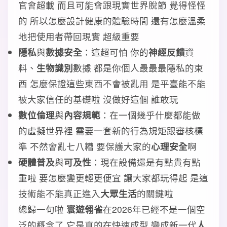
官會超載 而且可能會跟現實世界脫節 覺得怪怪
的 所以怎麼設計健康的體驗時間 還有怎麼溫柔
地把使用者帶回現實 超級重要
隱私
與
數據安全
：這超可怕 你的
神經反饋
資
料、
生物識別
數據 都是你個人最最最隱私的東
西 怎麼保證這些東西不會被亂用 是平臺能不能
被大家信任的基礎啦 沒做好這個 誰敢玩
數位倫理
與
內容規範
：在一個幾乎什麼都能做
的虛擬世界裡 需要一套新的行為規矩跟審核標
準 不然會亂七八糟 要保護大家的
心理安全
啊
硬體普及
與
可及性
：現在設備還是有點貴有點
重啦 要怎麼變更輕更便宜 讓大家都玩得起 是這
技術能不能真正進入
大眾生活
的關鍵啦
總歸一句啦
寰遊翎雀
在2026年已經不是一個空
泛的概念了 它是真的在快速成型 變成新一代
人