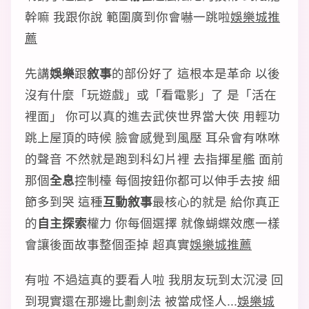
幹嘛 我跟你說 範圍廣到你會嚇一跳啦
娛樂城推
薦
先講
娛樂
跟
敘事
的部份好了 這根本是革命 以後
沒有什麼「玩遊戲」或「看電影」了 是「活在
裡面」 你可以真的進去武俠世界當大俠 用輕功
跳上屋頂的時候 臉會感覺到風壓 耳朵會有咻咻
的聲音 不然就是跑到科幻片裡 去指揮星艦 面前
那個
全息
控制檯 每個按鈕你都可以伸手去按 細
節多到哭 這種
互動敘事
最核心的就是 給你真正
的
自主探索
權力 你每個選擇 就像蝴蝶效應一樣
會讓後面故事整個歪掉 超真實
娛樂城推薦
有啦 不過這真的要看人啦 我朋友玩到太沉浸 回
到現實還在那邊比劃劍法 被當成怪人...
娛樂城