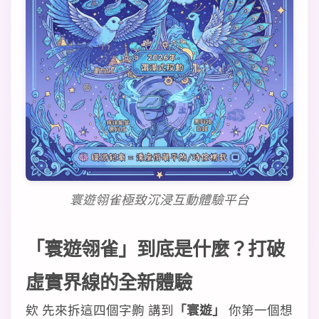
寰遊翎雀極致沉浸互動體驗平台
「寰遊翎雀」到底是什麼？打破
虛實界線的全新體驗
欸 先來拆這四個字齁 講到
「寰遊」
你第一個想