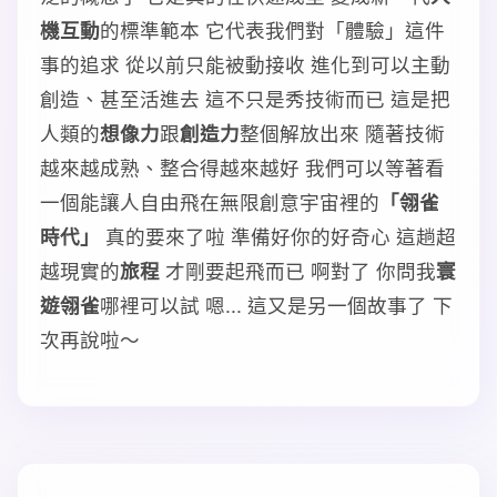
機互動
的標準範本 它代表我們對「體驗」這件
事的追求 從以前只能被動接收 進化到可以主動
創造、甚至活進去 這不只是秀技術而已 這是把
人類的
想像力
跟
創造力
整個解放出來 隨著技術
越來越成熟、整合得越來越好 我們可以等著看
一個能讓人自由飛在無限創意宇宙裡的
「翎雀
時代」
真的要來了啦 準備好你的好奇心 這趟超
越現實的
旅程
才剛要起飛而已 啊對了 你問我
寰
遊翎雀
哪裡可以試 嗯... 這又是另一個故事了 下
次再說啦～