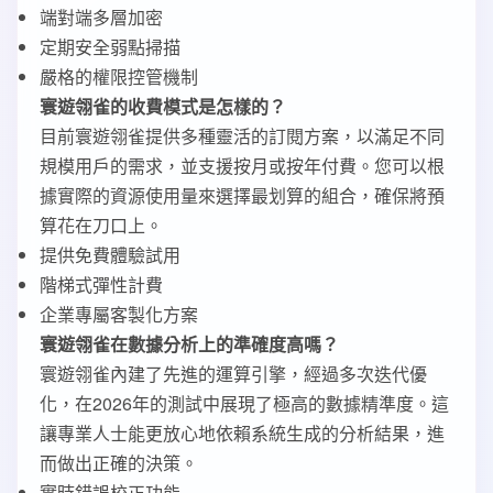
端對端多層加密
定期安全弱點掃描
嚴格的權限控管機制
寰遊翎雀的收費模式是怎樣的？
目前寰遊翎雀提供多種靈活的訂閱方案，以滿足不同
規模用戶的需求，並支援按月或按年付費。您可以根
據實際的資源使用量來選擇最划算的組合，確保將預
算花在刀口上。
提供免費體驗試用
階梯式彈性計費
企業專屬客製化方案
寰遊翎雀在數據分析上的準確度高嗎？
寰遊翎雀內建了先進的運算引擎，經過多次迭代優
化，在2026年的測試中展現了極高的數據精準度。這
讓專業人士能更放心地依賴系統生成的分析結果，進
而做出正確的決策。
實時錯誤校正功能