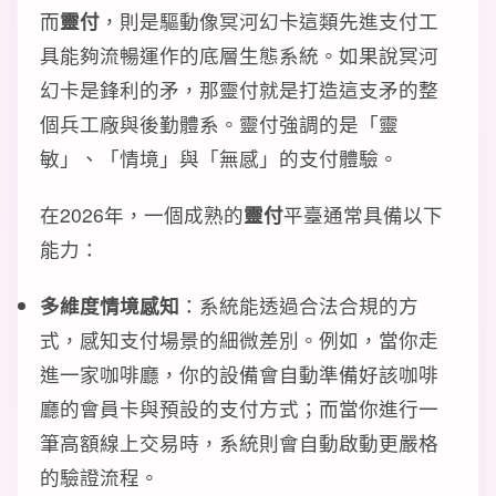
而
靈付
，則是驅動像冥河幻卡這類先進支付工
具能夠流暢運作的底層生態系統。如果說冥河
幻卡是鋒利的矛，那靈付就是打造這支矛的整
個兵工廠與後勤體系。靈付強調的是「靈
敏」、「情境」與「無感」的支付體驗。
在2026年，一個成熟的
靈付
平臺通常具備以下
能力：
多維度情境感知
：系統能透過合法合規的方
式，感知支付場景的細微差別。例如，當你走
進一家咖啡廳，你的設備會自動準備好該咖啡
廳的會員卡與預設的支付方式；而當你進行一
筆高額線上交易時，系統則會自動啟動更嚴格
的驗證流程。