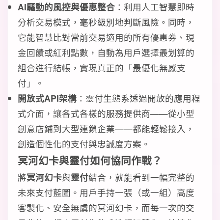
AI驅動的風控與優惠整合
：利用人工智慧即時
分析交易模式，毫秒級別地判斷風險。同時，
它能智慧比對當前交易適用的所有優惠券、現
金回饋或紅利點數，自動為用戶選擇最划算的
組合進行結帳，實現真正的「最優化無感支
付」。
開放式API架構
：靈付生態系透過開放的應用程
式介面，讓各式各樣的服務提供商——從小型
創意店鋪到大型連鎖企業——都能輕鬆接入，
創造個性化的支付與忠誠度方案。
冥河幻卡與靈付如何協同作戰？
將
冥河幻卡
與
靈付
結合，就能看到一幅完整的
未來支付藍圖。用戶手持一張（或一組）高度
客製化、安全無虞的冥河幻卡，而每一次的交