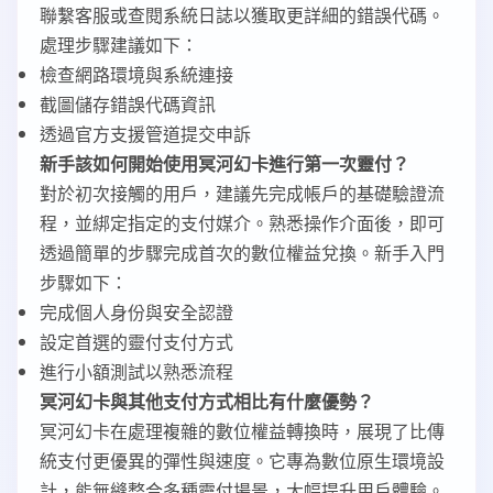
聯繫客服或查閱系統日誌以獲取更詳細的錯誤代碼。
處理步驟建議如下：
檢查網路環境與系統連接
截圖儲存錯誤代碼資訊
透過官方支援管道提交申訴
新手該如何開始使用冥河幻卡進行第一次靈付？
對於初次接觸的用戶，建議先完成帳戶的基礎驗證流
程，並綁定指定的支付媒介。熟悉操作介面後，即可
透過簡單的步驟完成首次的數位權益兌換。新手入門
步驟如下：
完成個人身份與安全認證
設定首選的靈付支付方式
進行小額測試以熟悉流程
冥河幻卡與其他支付方式相比有什麼優勢？
冥河幻卡在處理複雜的數位權益轉換時，展現了比傳
統支付更優異的彈性與速度。它專為數位原生環境設
計，能無縫整合多種靈付場景，大幅提升用戶體驗。