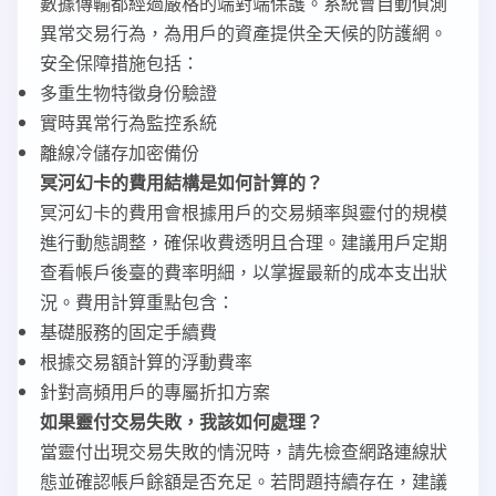
數據傳輸都經過嚴格的端對端保護。系統會自動偵測
異常交易行為，為用戶的資產提供全天候的防護網。
安全保障措施包括：
多重生物特徵身份驗證
實時異常行為監控系統
離線冷儲存加密備份
冥河幻卡的費用結構是如何計算的？
冥河幻卡的費用會根據用戶的交易頻率與靈付的規模
進行動態調整，確保收費透明且合理。建議用戶定期
查看帳戶後臺的費率明細，以掌握最新的成本支出狀
況。費用計算重點包含：
基礎服務的固定手續費
根據交易額計算的浮動費率
針對高頻用戶的專屬折扣方案
如果靈付交易失敗，我該如何處理？
當靈付出現交易失敗的情況時，請先檢查網路連線狀
態並確認帳戶餘額是否充足。若問題持續存在，建議