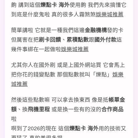
齁 講到這個
爍點卡 海外
使用齁 我們先來搞懂它
到底是什麼鬼啦 真的很多人霧煞煞
娛樂城推薦
簡單講啦 它就是一種我們這邊
金融機構
發的卡
但厲害在把
刷卡回饋
、
累積點數
跟
國外付款
這
幾件事綁在一起做啦
娛樂城推薦
尤其你人在國外刷 或是上國外網站買 它會馬上
把你花的錢變點數 那個點數就叫「爍點」
娛樂
城推薦
然後這些點數嘛 可以拿去換東西 像是抵
帳單金
額
、換
飛機里程
或是換一些有的沒的
合作商品
啦
啊到了2026的現在 這個
爍點卡 海外
用的技術又
更猛了 真的差很多捏