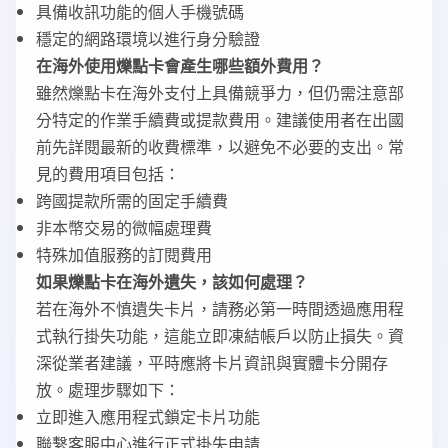
具備收訊功能的個人手機號碼
穩定的網路環境以進行身分驗證
在海外使用爍點卡會產生哪些額外費用？
雖然爍點卡在海外支付上具備競爭力，但仍需注意部
分特定的作業手續費或提款費用。建議使用者在出國
前先詳閱最新的收費標準，以避免不必要的支出。常
見的費用項目包括：
跨國提款所需的固定手續費
非本幣交易的微幅處理費
特殊加值服務的訂閱費用
如果爍點卡在海外遺失，該如何處理？
若在海外不慎遺失卡片，請務必第一時間透過應用程
式執行掛失功能，這能立即凍結帳戶以防止損失。資
深從業者建議，平時應將卡片資訊與實體卡分開存
放。處理步驟如下：
立即進入應用程式鎖定卡片功能
聯繫客服中心進行正式掛失申請