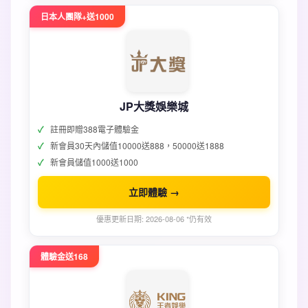
日本人團隊+送1000
JP大獎娛樂城
註冊即贈388電子體驗金
新會員30天內儲值10000送888，50000送1888
新會員儲值1000送1000
立即體驗 →
優惠更新日期: 2026-08-06 *仍有效
體驗金送168