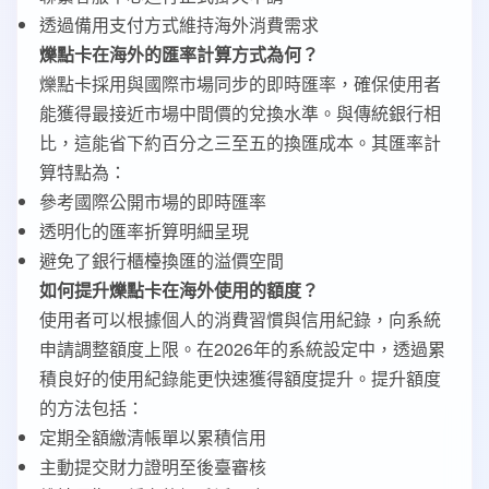
透過備用支付方式維持海外消費需求
爍點卡在海外的匯率計算方式為何？
爍點卡採用與國際市場同步的即時匯率，確保使用者
能獲得最接近市場中間價的兌換水準。與傳統銀行相
比，這能省下約百分之三至五的換匯成本。其匯率計
算特點為：
參考國際公開市場的即時匯率
透明化的匯率折算明細呈現
避免了銀行櫃檯換匯的溢價空間
如何提升爍點卡在海外使用的額度？
使用者可以根據個人的消費習慣與信用紀錄，向系統
申請調整額度上限。在2026年的系統設定中，透過累
積良好的使用紀錄能更快速獲得額度提升。提升額度
的方法包括：
定期全額繳清帳單以累積信用
主動提交財力證明至後臺審核