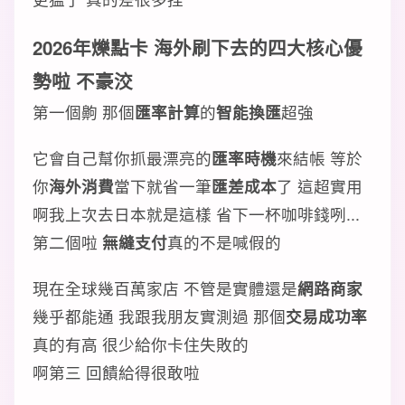
2026年
爍點卡 海外
刷下去的四大
核心優
勢
啦 不豪洨
第一個齁 那個
匯率計算
的
智能換匯
超強
它會自己幫你抓最漂亮的
匯率時機
來結帳 等於
你
海外消費
當下就省一筆
匯差成本
了 這超實用
啊我上次去日本就是這樣 省下一杯咖啡錢咧...
第二個啦
無縫支付
真的不是喊假的
現在全球幾百萬家店 不管是實體還是
網路商家
幾乎都能通 我跟我朋友實測過 那個
交易成功率
真的有高 很少給你卡住失敗的
啊第三 回饋給得很敢啦