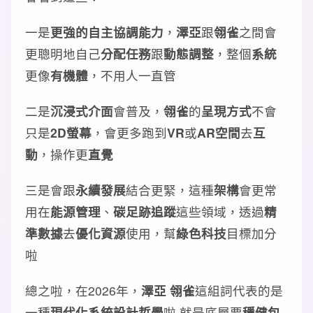
一是
更強的自主協調能力
，
澤亞
跟
翎雀
之間會
更聰明地自己
分配任務
跟
動態調整
，整個
系統
更像
有機體
，不用人一直管
二是
沉浸式介面
會普及，
翎雀
的
呈現方式
不會
只是
2D螢幕
，會更多跑到
VR
或
AR空間
去
互
動
，操作更
直覺
三是會跟
永續發展
結合更緊，這種
架構
會更常
用在
能源管理
、
碳足跡追蹤
這些領域，透過
精
準數據
去
優化資源
使用，幫
綠色科技
目標加分
啦
總之啦，在2026年，
澤亞 翎雀
這組詞代表的是
一種
現代化系統設計哲學
啦 就是底層要
穩健包