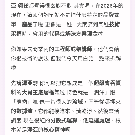
亞 翎雀
都覺得很玄對不對 其實喔，在2026年的
現在，這兩個詞早就不是指什麼特定的
品牌
或
單一產品
了啦 更像是一種...大家講到某種
技術
架構
時，會用的
代稱
或
解決方案理念
啦
你如果去問業內的
工程師
或
架構師
，他們會給
你很技術的說法 但我們今天用白話一點來拆解
啦
先講
澤亞
齁 你可以把它想成是一個
超級會吞資
料
的
大胃王底層框架
啦 特色就是「潤澤」跟
「廣納」嘛 像一片很大的
流域
，不管從哪裡來
的
數據流
，它都能接進來、清乾淨、然後靈活
調度 現在很紅的
分散式運算
、
低延遲處理
，根
本就是
澤亞
的
核心精神
啊