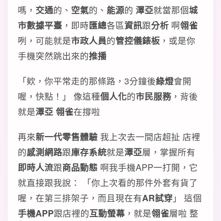
嗎，
交通
的、
空氣
的、
能源
的
澤亞
就當那個
城
市數據平臺
，即時
匯總
各區
資訊
跟
分析
啊
翎雀
咧，可能就是
市政人員
的
管控儀錶板
，或是你
手機突然跳出來的
推播
「欸，你平常走的那條路，3分鐘後
綠燈
會開
喔，快點！」 像這種
個人化
的
市民服務
，背後
就是
澤亞 翎雀
在撐啦
再來
新一代零售體驗
我上次去一間店超扯 店裡
的
感測網路
跟
庫存系統
就是
澤亞
層，掌握所有
即時人流
跟
商品動態
啊我手機APP一打開，它
就直接跟我說： 「你上次看的那件外套有貨了
喔，在第三排架子，而且現在有
AR試穿
」 這個
手機APP
跟店裡的
互動螢幕
，就是
翎雀
層啦 整