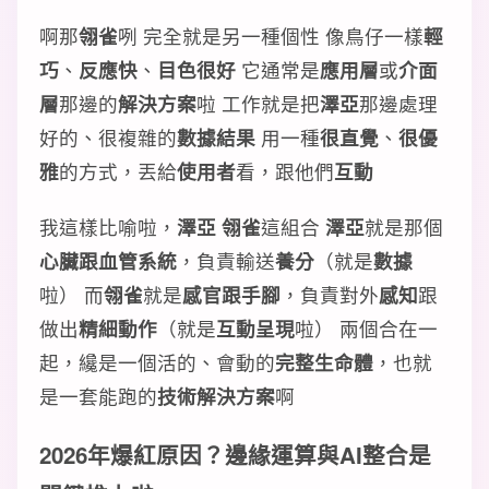
啊那
翎雀
咧 完全就是另一種個性 像鳥仔一樣
輕
巧
、
反應快
、
目色很好
它通常是
應用層
或
介面
層
那邊的
解決方案
啦 工作就是把
澤亞
那邊處理
好的、很複雜的
數據結果
用一種
很直覺
、
很優
雅
的方式，丟給
使用者
看，跟他們
互動
我這樣比喻啦，
澤亞 翎雀
這組合
澤亞
就是那個
心臟跟血管系統
，負責輸送
養分
（就是
數據
啦） 而
翎雀
就是
感官跟手腳
，負責對外
感知
跟
做出
精細動作
（就是
互動呈現
啦） 兩個合在一
起，纔是一個活的、會動的
完整生命體
，也就
是一套能跑的
技術解決方案
啊
2026年爆紅原因？邊緣運算與AI整合是