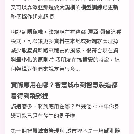
又可以靠
澤亞
那邊做
大規模
的
模型訓練
跟
更新
整個
協作
起來超順
啊說到
隱私權
，法規現在有夠嚴
澤亞 翎雀
這種
模式，可以讓更多
資料
在
本地
或
近端
就處理掉
減少
敏感資料
跑來跑去的
風險
，很符合現在
資
料最小化
的
原則
啦 我朋友在搞
資安
的就說，這
個架構對他們來說友善很多...
實際應用在哪？智慧城市到智慧製造都
看得到蹤影捏
講這麼多，啊到底用在哪？舉幾個2026年你身
邊可能已經在發生的
例子
啦
第一個
智慧城市管理
啊 城市裡不是一堆
感測器