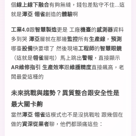
個
線上線下融合
有夠無縫，錢包差點守不住...這
就是
澤亞 翎雀
創造的
體驗
啊
工業4.0
跟
智慧製造
更是 工廠
機臺
的
感測器
資料
多到哭
澤亞
層就在那邊
監控
所有
生產線
，
預測
哪臺
設備
快要壞了 然後現場
工程師
的
智慧眼鏡
（這就是
翎雀
層啦）馬上跳出
警報
，直接顯示
AR維修指引
生產效率
跟
維護精度
直接飆高，老
闆最愛這種的
未來挑戰與趨勢？異質整合跟安全性是
最大關卡齁
當然
澤亞 翎雀
這模式也不是沒挑戰啦 跟幾個在
做的
資深從業者
聊，他們都頭痛這些：