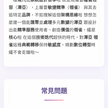
容
（
澤亞
），上層要
敏捷精準
（
翎雀
） 與其去
追特定
品牌
，不如理解這個
架構思維
啦 想想怎
麼建一個能
匯聚
並
處理
多元
數據
的
澤亞
跟設計
出能
精準服務
使用者、創造
價值
的
翎雀
，纔是
核心
啦 在這個
技術迭代
超快的時代，對
澤亞 翎
雀
這種
典範轉移
保持
敏感度
，規劃
數位轉型
時
纔不會走鐘啦～
常見問題