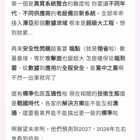
第一個是
異質系統整合
的難度啦 你要讓
不同年
代
、
不同供應商
的
老設備
跟
新系統
，全部乖乖
接入
澤亞
那個
數據流域
根本是
超級大工程
，想
到就累...
再來
安全性問題
超重要
端點
（就是
翎雀
啦）數
量暴增，等於
攻擊面
也變超大 怎麼確保從
端到
雲
、從
數據
到
應用
的
全程安全
，是
重中之重
啊
不然一出事就完了
還有
標準化
跟
互通性
啦 現在相關的
技術生態
還
是
戰國時代
，各家的
解決方案
能不能互相
溝
通
，還要看業界能不能搞出更一致的
標準
啦
啊展望未來咧，他們預測到2027、2028年左右
會看到這些：