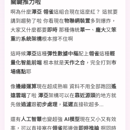
關鍵推力啦
啊為什麼
澤亞 翎雀
這組合現在這麼紅？ 這就要
講到趨勢了啦 你看現在
物聯網裝置
多到爆炸，
大家又什麼都要
即時
那種傳統
單一
、
龐大
又
笨
重
的
系統架構
根本撐不住啊
這時候
澤亞
這種
彈性數據中樞
配上
翎雀
這種
輕
量化智能前端
根本就是
天作之合
，完全打到
市
場痛點
耶
像
邊緣運算
現在超成熟嘛 資料不用全部跑回
遙
遠雲端
了啦
澤亞
架構可以在
靠近源頭
的地方就
先做
過濾
跟
初步處理
，
延遲
直接砍超多...
還有
人工智慧
也變超強
AI模型
現在又小又有效
率，可以直接塞在
翎雀
那邊做
即時推論
啊同時