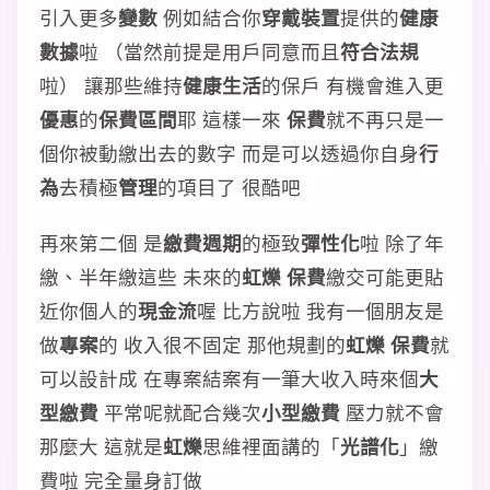
引入更多
變數
例如結合你
穿戴裝置
提供的
健康
數據
啦 （當然前提是用戶同意而且
符合法規
啦） 讓那些維持
健康生活
的保戶 有機會進入更
優惠
的
保費區間
耶 這樣一來
保費
就不再只是一
個你被動繳出去的數字 而是可以透過你自身
行
為
去積極
管理
的項目了 很酷吧
再來第二個 是
繳費週期
的極致
彈性化
啦 除了年
繳、半年繳這些 未來的
虹爍 保費
繳交可能更貼
近你個人的
現金流
喔 比方說啦 我有一個朋友是
做
專案
的 收入很不固定 那他規劃的
虹爍 保費
就
可以設計成 在專案結案有一筆大收入時來個
大
型繳費
平常呢就配合幾次
小型繳費
壓力就不會
那麼大 這就是
虹爍
思維裡面講的「
光譜化
」繳
費啦 完全量身訂做