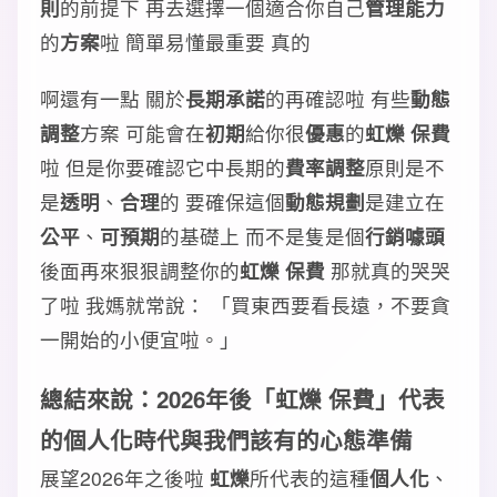
則
的前提下 再去選擇一個適合你自己
管理能力
的
方案
啦 簡單易懂最重要 真的
啊還有一點 關於
長期承諾
的再確認啦 有些
動態
調整
方案 可能會在
初期
給你很
優惠
的
虹爍 保費
啦 但是你要確認它中長期的
費率調整
原則是不
是
透明
、
合理
的 要確保這個
動態規劃
是建立在
公平
、
可預期
的基礎上 而不是隻是個
行銷噱頭
後面再來狠狠調整你的
虹爍 保費
那就真的哭哭
了啦 我媽就常說： 「買東西要看長遠，不要貪
一開始的小便宜啦。」
總結來說：2026年後「虹爍 保費」代表
的
個人化時代
與我們該有的
心態準備
展望2026年之後啦
虹爍
所代表的這種
個人化
、