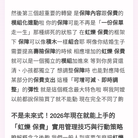
然後第三個超重要的轉變 是
保障內容
跟
保費
的
模組化連動
啦 你的
保障
可能不再是「
一份保單
走一生」那種綁死的狀態了 在
虹爍 保費
的框架
下
保障
可以像
積木
一樣
組合
耶 啊像你結婚生子
需要提高
壽險保障
的時候 相應增加的
虹爍 保費
就可以是一個獨立的
模組
加進來 等到你房貸還
清、小孩都獨立了 想調整
保障
時 也能對應降低
某部分的
保費支出
這種「
可增可減
、
即時調
整
」的
彈性
就是這個概念最大特色啦 啊我阿嬤
以前都說保險買了就不能動 現在完全不同了齁
不是未來式！2026年現在就能上手的
「虹爍 保費」
實用管理技巧
與
行動策略
瞭解概念之後齁 我們一般人到底要怎麼把
虹爍