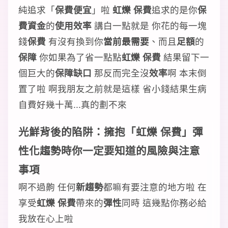
純追求「
保費便宜
」啦
虹爍 保費
追求的是你
保
費資金
的
使用效率
講白一點就是 你花的每一塊
錢
保費
有沒有換到你
當前最需要
、而且
足額
的
保障
你如果為了省一點點
虹爍 保費
結果留下一
個巨大的
保障缺口
那反而完全沒
效率
啊 本末倒
置了啦 啊我朋友之前就是這樣 省小錢結果生病
自費好幾十萬...真的劃不來
光鮮背後的陷阱：擁抱「虹爍 保費」
彈
性化趨勢
時你一定要知道的
風險
與
注意
事項
啊不過齁 任何
新趨勢
都嘛有要注意的地方啦 在
享受
虹爍 保費
帶來的
彈性
同時 這幾點你務必給
我放在心上啦