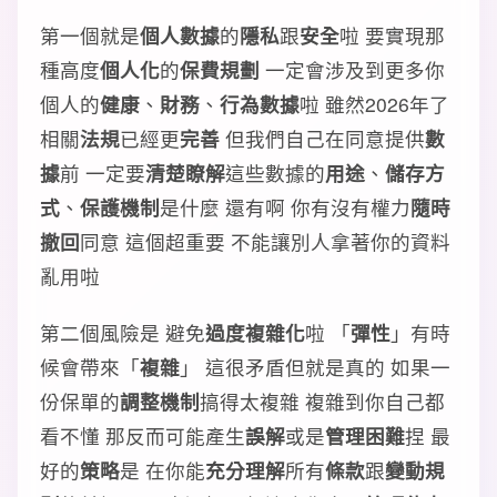
第一個就是
個人數據
的
隱私
跟
安全
啦 要實現那
種高度
個人化
的
保費規劃
一定會涉及到更多你
個人的
健康
、
財務
、
行為數據
啦 雖然2026年了
相關
法規
已經更
完善
但我們自己在同意提供
數
據
前 一定要
清楚瞭解
這些數據的
用途
、
儲存方
式
、
保護機制
是什麼 還有啊 你有沒有權力
隨時
撤回
同意 這個超重要 不能讓別人拿著你的資料
亂用啦
第二個風險是 避免
過度複雜化
啦 「
彈性
」有時
候會帶來「
複雜
」 這很矛盾但就是真的 如果一
份保單的
調整機制
搞得太複雜 複雜到你自己都
看不懂 那反而可能產生
誤解
或是
管理困難
捏 最
好的
策略
是 在你能
充分理解
所有
條款
跟
變動規