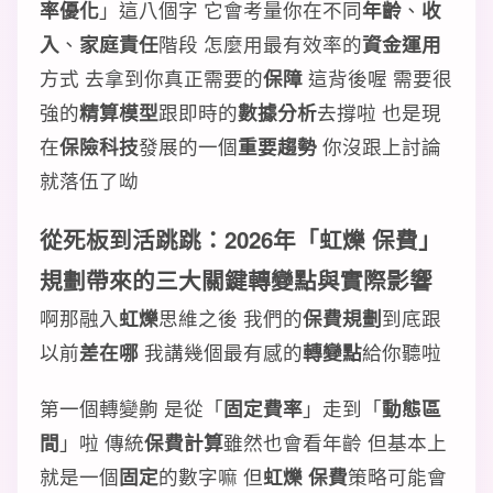
率優化
」這八個字 它會考量你在不同
年齡
、
收
入
、
家庭責任
階段 怎麼用最有效率的
資金運用
方式 去拿到你真正需要的
保障
這背後喔 需要很
強的
精算模型
跟即時的
數據分析
去撐啦 也是現
在
保險科技
發展的一個
重要趨勢
你沒跟上討論
就落伍了呦
從死板到活跳跳：2026年「虹爍 保費」
規劃帶來的三大關鍵
轉變點
與
實際影響
啊那融入
虹爍
思維之後 我們的
保費規劃
到底跟
以前
差在哪
我講幾個最有感的
轉變點
給你聽啦
第一個轉變齁 是從「
固定費率
」走到「
動態區
間
」啦 傳統
保費計算
雖然也會看年齡 但基本上
就是一個
固定
的數字嘛 但
虹爍 保費
策略可能會