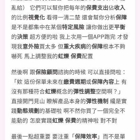
亂給） 它們可以幫你把每年的
保費支出
佔
收入
的比例
視覺化
看得一清二楚 還會幫你分析
保障
是不是都集中在某個
特定風險
讓你做出更
平衡
的
決策
超方便的啦 我上次用一個APP跑完 才發
現我
意外險
買太多 但
重大疾病
的
保障
根本不夠
嚇死 馬上調整我的
虹爍 保費
配置
然後啊 跟
保險顧問
諮詢的時候 可以直接問啦：
「欸 這份保單未來在
繳費週期
或
保障內容
上 有
沒有那種符合
虹爍
概念的
彈性調整
空間啊？」
直接開門見山 瞭解產品本身的
彈性機制
纔是實
踐
動態規劃
的基礎啦 啊不然你買了一個完全不
能動的 怎麼實踐
虹爍 保費
的精神啦 對不對
最後一點超重要 要注重「
保障效率
」而不是單