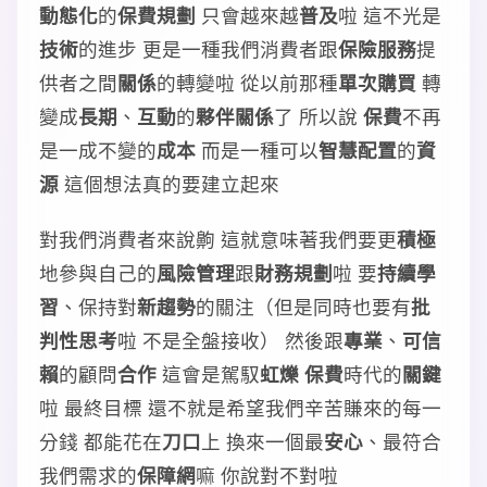
動態化
的
保費規劃
只會越來越
普及
啦 這不光是
技術
的進步 更是一種我們消費者跟
保險服務
提
供者之間
關係
的轉變啦 從以前那種
單次購買
轉
變成
長期
、
互動
的
夥伴關係
了 所以說
保費
不再
是一成不變的
成本
而是一種可以
智慧配置
的
資
源
這個想法真的要建立起來
對我們消費者來說齁 這就意味著我們要更
積極
地參與自己的
風險管理
跟
財務規劃
啦 要
持續學
習
、保持對
新趨勢
的關注（但是同時也要有
批
判性思考
啦 不是全盤接收） 然後跟
專業
、
可信
賴
的顧問
合作
這會是駕馭
虹爍 保費
時代的
關鍵
啦 最終目標 還不就是希望我們辛苦賺來的每一
分錢 都能花在
刀口
上 換來一個最
安心
、最符合
我們需求的
保障網
嘛 你說對不對啦