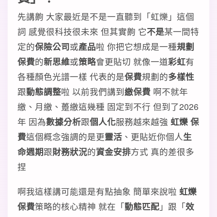
先講齁 大家最近是不是一直聽到「虹爍」這個
詞 感覺很科技很未來 但其實齁 它
不是
某一間特
定的
保險公司
或
產品
啦 你把它想成是一種
規劃
保費
的
新思維
或
策略
會更貼切 就像一道
彩虹
有
各種顏色光譜一樣 代表的是
保費
規劃的
多樣性
跟
動態調整
啦 以前我們講到
繳保費
啊不就年
繳、月繳、躉繳這幾種 固定到不行 但到了2026
年 因為
數據分析
跟
個人化
服務越來越強
虹爍 保
費
這個概念強調的是更
靈活
、更貼近你個人
生
命週期
跟
財務狀況
的
資金安排
方式 真的差很多
捏
啊我這樣講可能還是有點抽象 簡單來說啦
虹爍
保費
策略的核心精神 就在「
動態匹配
」跟「
效