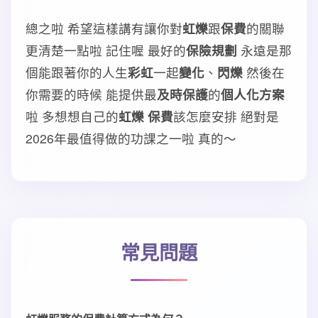
總之啦 希望這樣講有讓你對
虹爍
跟
保費
的關聯
更清楚一點啦 記住喔 最好的
保險規劃
永遠是那
個能跟著你的人生
彩虹
一起
變化
、
閃爍
然後在
你需要的時候 能提供最
及時保護
的
個人化方案
啦 多想想自己的
虹爍 保費
該怎麼安排 絕對是
2026年最值得做的功課之一啦 真的～
常見問題