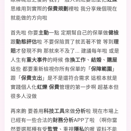
思維用到實際的
保費規劃
裡啦 我分享幾個現在
就能做的方向啦
首先啦 你要
主動
一點 定期幫自己的保單做
健檢
跟
動態評估
啦 不要保險買了就丟著不管 等到
理
賠
才發現不夠 那就來不及了... 建議每年啦 或是
人生有
重大事件
的時候 像
換工作
、
結婚
、
購屋
這些 都要重新檢視你所有保單的「
保障範圍
」
跟「
保費支出
」是不是還符合需求 這根本就是
實踐個人化
虹爍 保費
管理的第一步啊 超基本但
很多人沒做
再來齁 要善用
科技工具
來做
分析
啦 現在市場上
已經有一些合法的
財務分析
APP了啦 （啊你當
然要選那種有受
監管
、重視
隱私
的喔 資料不能