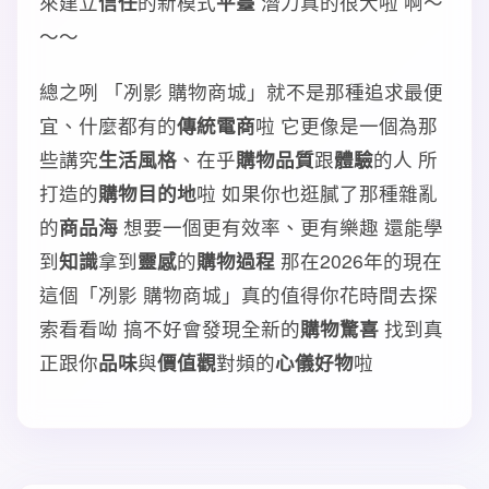
來建立
信任
的新模式
平臺
潛力真的很大啦 啊～
～～
總之咧 「冽影 購物商城」就不是那種追求最便
宜、什麼都有的
傳統電商
啦 它更像是一個為那
些講究
生活風格
、在乎
購物品質
跟
體驗
的人 所
打造的
購物目的地
啦 如果你也逛膩了那種雜亂
的
商品海
想要一個更有效率、更有樂趣 還能學
到
知識
拿到
靈感
的
購物過程
那在2026年的現在
這個「冽影 購物商城」真的值得你花時間去探
索看看呦 搞不好會發現全新的
購物驚喜
找到真
正跟你
品味
與
價值觀
對頻的
心儀好物
啦