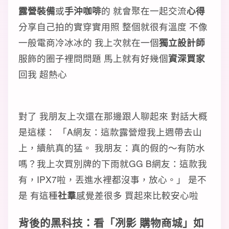
露營裝備
或
手沖咖啡
的 就會聚在一起交流
心得
分享自己拍的實穿實用照 整個就很有溫度 不像
一般電商冷冰冰的 我上次就在一個
獨立設計師
服飾的圈子裡問問題 馬上就有好幾個
資深買家
回我 超熱心
對了 我朋友上次還在那邊跟人聊起來 對話大概
是這樣： 「A網友：這款露營燈我上週帶去山
上，續航真的猛。 我朋友：真的假的～有防水
嗎？我上次買別牌的下雨就GG B網友：這款我
有，IPX7啦，丟進水裡都沒事，放心。」 是不
是 有這種
社羣
感覺差很多 買起來比較安心啦
背後的黑科技：看「冽影 購物商城」如