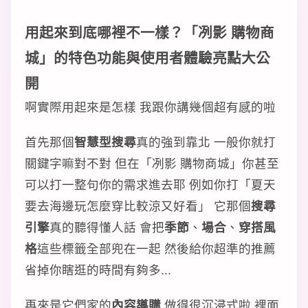
用起來到底哪裡不一樣？「冽影 購物商
城」的
特色功能
與
使用者體驗
亮點大公
開
啊實際用起來是怎樣 我跟你講幾個超有感的啦
首先那個
智慧型搜尋
真的強到靠北 一般你就打
關鍵字嘛對不對 但在「冽影 購物商城」你甚至
可以打一整句你的需求進去耶 例如你打「夏天
要去海邊玩怎麼穿比較涼又好看」 它那個
搜尋
引擎
真的聽得懂人話 會把
季節
、
場合
、
穿搭風
格
這些標籤全部兜在一起 然後給你超準的推薦
省掉你瞎逛的時間有夠多...
再來是它們家的
內容導購
做得很沉浸式啦 裡面