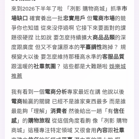
來到2026下半年了啦 「冽影 購物商城」抓準
市
場缺口
確實養出一批
忠實用戶
但
電商市場
的競
爭你也知道 從來沒停過啊 它接下來要面對的課
題很硬捏 比如說 要怎麼持續擴大
商品品類
的深
度跟廣度 但又不會讓原本的
平臺調性
跑掉？ 規
模變大以後 要怎麼維持那種高水準的
客服品質
跟溫暖的
社羣氛圍
？ 這些都是大難題啦
娛樂城
推薦
我有看到一個
電商分析
專家最近在講 他說以後
電商
輸贏的關鍵 已經不是誰家東西最多 而是誰
最能夠「理解」
消費者
然後給出一趟「有
信任
感
」的
購物旅程
從這個角度看齁 像「冽影 購物
商城」這種專注特定領域 又很會用
內容
跟
社羣