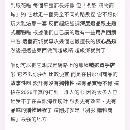
到眼花啦 每個平臺都長好像 但「冽影 購物商
城」齁 它就走一個完全不同的路數捏 它不跟你
玩大雜燴那一套 反而超級強調
深度選品
跟
主題
式購物
啦 根據他們自己講的還有一些
用戶回饋
來看 這個商城就專攻幾個它最擅長的
核心品類
然後把這些東西做到超級精 超級深就對了
啊你可以把它想成是網路上的那種
精選買手店
啦 它不跟你拚誰比較便宜 而是在拚那個商品的
故事性
啊 設計有沒有
獨特性
還有
品質
穩不穩 這
招在2026年真的打到一堆人的心 因為太多人已
經受不了在資訊海裡撈針 想要更有效率、更有
品味
的
購物過程
了 這剛好就是「冽影 購物商
城」最強的地方