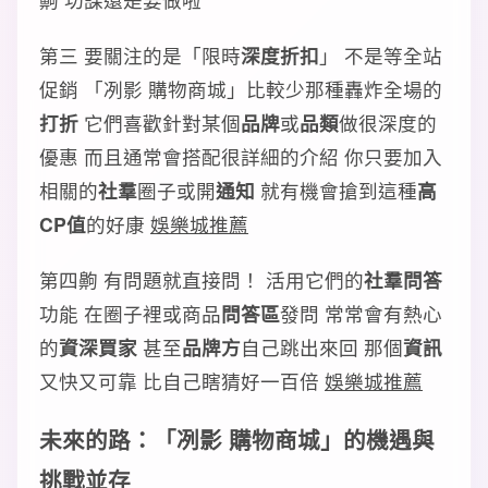
第三 要關注的是「限時
深度折扣
」 不是等全站
促銷 「冽影 購物商城」比較少那種轟炸全場的
打折
它們喜歡針對某個
品牌
或
品類
做很深度的
優惠 而且通常會搭配很詳細的介紹 你只要加入
相關的
社羣
圈子或開
通知
就有機會搶到這種
高
CP值
的好康
娛樂城推薦
第四齁 有問題就直接問！ 活用它們的
社羣問答
功能 在圈子裡或商品
問答區
發問 常常會有熱心
的
資深買家
甚至
品牌方
自己跳出來回 那個
資訊
又快又可靠 比自己瞎猜好一百倍
娛樂城推薦
未來的路：「冽影 購物商城」的
機遇
與
挑戰
並存