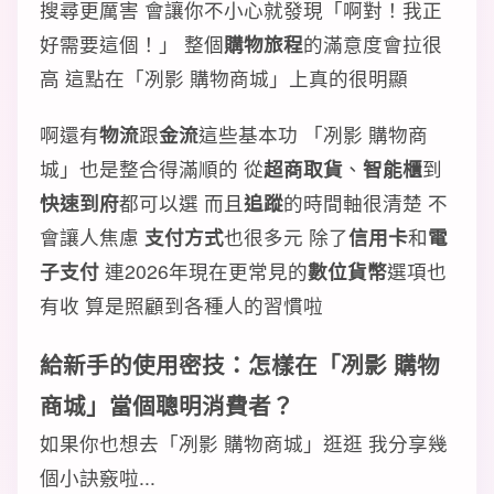
搜尋更厲害 會讓你不小心就發現「啊對！我正
好需要這個！」 整個
購物旅程
的滿意度會拉很
高 這點在「冽影 購物商城」上真的很明顯
啊還有
物流
跟
金流
這些基本功 「冽影 購物商
城」也是整合得滿順的 從
超商取貨
、
智能櫃
到
快速到府
都可以選 而且
追蹤
的時間軸很清楚 不
會讓人焦慮
支付方式
也很多元 除了
信用卡
和
電
子支付
連2026年現在更常見的
數位貨幣
選項也
有收 算是照顧到各種人的習慣啦
給新手的使用密技：怎樣在「冽影 購物
商城」當個
聰明消費者
？
如果你也想去「冽影 購物商城」逛逛 我分享幾
個小訣竅啦...