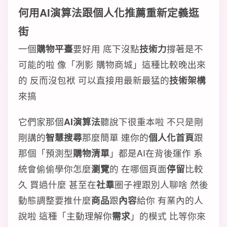
何用
AI演算法
跟
個人化推薦
重新定義逛
街
一個
購物平臺
要好用 底下沒點
技術力
撐著是不
可能的啦 像「冽影 購物商城」這種比較晚出來
的 反而沒包袱 可以直接用最新最猛的
技術架構
來搞
它們家那個
AI演算法
聽說下很重本啦 不只是剛
剛講的
智慧搜尋
那麼簡單 連你的
個人化首頁
跟
那個「預測型
購物清單
」都是AI在背後運作 系
統會偷偷學你怎麼
瀏覽
的 在哪個頁面
停留
比較
久 買過什麼 甚至在
社羣
圈子裡跟別人聊啥 然後
動態調整要推什麼
商品
跟
內容
給你 有業內的人
說啦 這種「主動理解你
需求
」的模式 比等你來