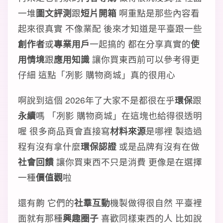
一堆
圖文評測
跟
短片開箱
啊重點是那些內容看
起來很真實 不像業配 後來才知道是平臺跟一些
創作者
或
專業用戶
一起搞的 都在分享真實的
使
用情境
跟
應用知識
讓你買東西前可以參考得更
仔細 這點「冽影 購物商城」真的很用心
啊說到這個 2026年了大家不是都很在乎
環保
跟
永續
嗎 「冽影 購物商城」在這塊也給得很透明
喔 很多商品頁會直接寫
材料來源
是哪裡 製造過
程有沒有拿什麼
環保認證
或是品牌有沒有在做
社會回饋
讓你買東西不只是消費 更像是在選擇
一種
價值觀
啦
還有齁 它們的
社羣互動
機製做得很自然 平臺裡
面就有那種
興趣圈子
喜歡同樣東西的人 比如說