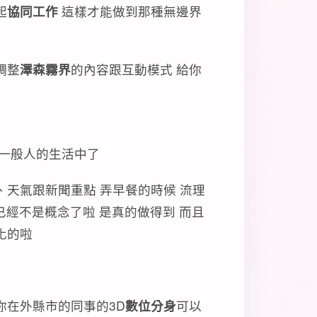
起
協同工作
這樣才能做到那種無邊界
調整
澤森霧界
的內容跟互動模式 給你
到一般人的生活中了
、天氣跟新聞重點 弄早餐的時候 流理
已經不是概念了啦 是真的做得到 而且
化的啦
你在外縣市的同事的3D
數位分身
可以