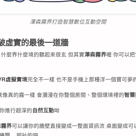
澤森霧界打造智慧數位互動空間
破虛實的最後一道牆
 什麼界什麼境的聽起來很玄 但其實
澤森霧界
喔 你可以
VR虛擬實境
完全不一樣 也不是手機上那種浮一個寶可夢
 就像真的霧一樣 會瀰漫在你整個房間、整個環境裡的
智慧
跟你進行超深的
自然互動
呦
森霧界
可以讓你的牆壁直接變成一整面資訊流 桌面變成可
飄... 超扯的吧