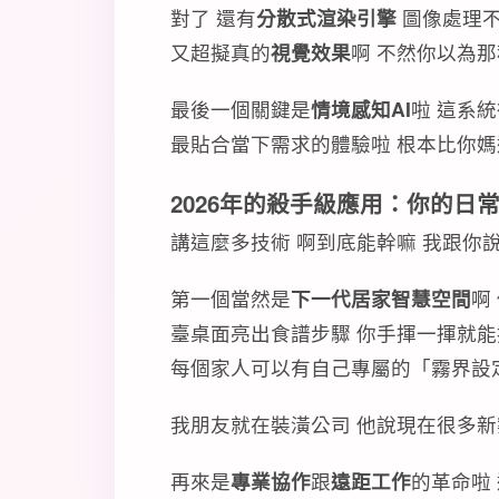
對了 還有
分散式渲染引擎
圖像處理不
又超擬真的
視覺效果
啊 不然你以為
最後一個關鍵是
情境感知AI
啦 這系
最貼合當下需求的體驗啦 根本比你
2026年的殺手級應用：你的日
講這麼多技術 啊到底能幹嘛 我跟你
第一個當然是
下一代居家智慧空間
啊
臺桌面亮出食譜步驟 你手揮一揮就
每個家人可以有自己專屬的「霧界設定
我朋友就在裝潢公司 他說現在很多新
再來是
專業協作
跟
遠距工作
的革命啦