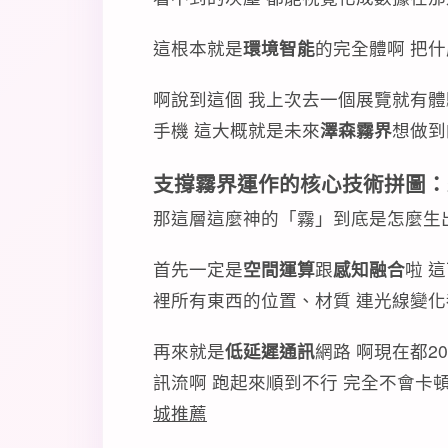
這根本就是
環境智能
的完全體啊 把
啊說到這個 我上次去一個展覽就有體
手機 這大概就是未來
澤森霧界
想做到
支撐霧界運作的核心技術拼圖：
那這層這麼神的「霧」到底是怎麼生
首先一定是
空間運算
跟
感知融合
啦 
裡所有東西的位置、材質 連光線變化
再來就是
低延遲通訊
網路 啊現在都20
訊流啊 跑起來順到不行 完全不會卡
城推薦