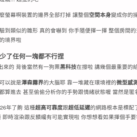
什麼螢幕啊裝置的邊界全部打掉 讓整個
空間本身
變成你的
驗到類似的雛形 真的會嚇到 你手隨便揮一揮 整個房間
的境界啦
少了任何一塊都不行捏
出來的 背後當然有一狗票
黑科技
在撐啦 講幾個最重要的
這可以說是
澤森霧界
的大腦耶 靠一堆藏在環境裡的
微型感
都算進去 甚至偷偷分析你的手勢跟情緒狀態喔 當然是匿
26年了齁 這種
超高可靠度
跟
超低延遲
的網路根本是標配
頓 即時渲染跟反饋纔有可能實現啦 你想想看如果揮個手