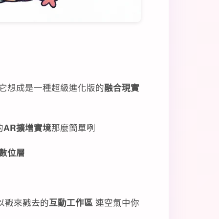
把它想成是一種超級進化版的
融合現實
的
AR擴增實境
那麼簡單咧
數位層
以戳來戳去的
互動工作區
連空氣中你