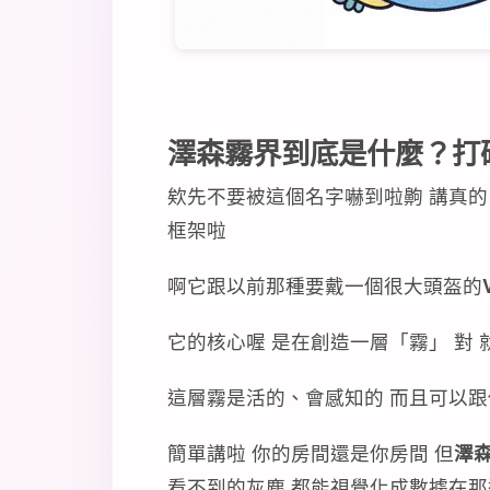
澤森霧界到底是什麼？打
欸先不要被這個名字嚇到啦齁 講真的
框架啦
啊它跟以前那種要戴一個很大頭盔的
它的核心喔 是在創造一層「霧」 對
這層霧是活的、會感知的 而且可以
簡單講啦 你的房間還是你房間 但
澤
看不到的灰塵 都能視覺化成數據在那邊