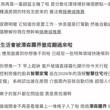
用再靠一臺超猛主機了啦 是分散在環境裡好幾個節點一
那種滿房間的特效怎麼來的 魔法喔
娛樂城推薦
統很聰明喔 它知道你是要工作、休息還是打電動 然後自動
媽還瞭解你現在想幹嘛
娛樂城推薦
常生活會被
澤森霧界
徹底翻過來啦
說 應用面廣到你想像不到啦 已經從一些特殊領域快速噴
 你想像一下 早上起牀 窗戶玻璃直接霧化顯示你今天行程
能控制旁邊的廚具
智慧家電
這在2026年的頂規
智慧住宅
裡
檔」 系統認出誰在房間 介面跟內容就自動切換 超個人
案子的客戶都在問這個 貴是貴但潮啊
 遠端開會不再是看螢幕上一堆格子人了啦 透過
澤森霧界