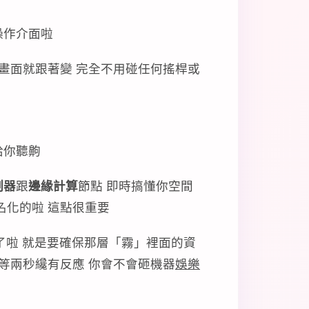
操作介面啦
的畫面就跟著變 完全不用碰任何搖桿或
給你聽齁
測器
跟
邊緣計算
節點 即時搞懂你空間
名化的啦 這點很重要
了啦 就是要確保那層「霧」裡面的資
要等兩秒纔有反應 你會不會砸機器
娛樂