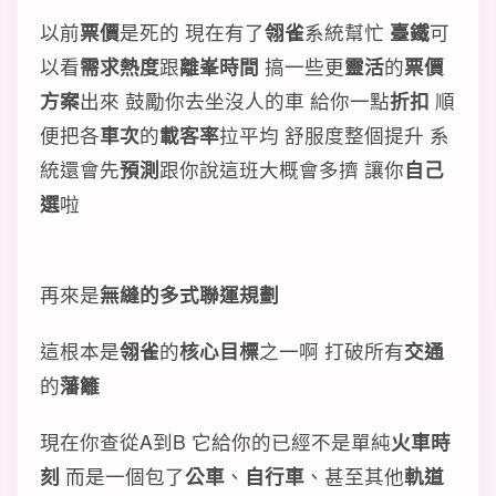
以前
票價
是死的 現在有了
翎雀
系統幫忙
臺鐵
可
以看
需求熱度
跟
離峯時間
搞一些更
靈活
的
票價
方案
出來 鼓勵你去坐沒人的車 給你一點
折扣
順
便把各
車次
的
載客率
拉平均 舒服度整個提升 系
統還會先
預測
跟你說這班大概會多擠 讓你
自己
選
啦
再來是
無縫的多式聯運規劃
這根本是
翎雀
的
核心目標
之一啊 打破所有
交通
的
藩籬
現在你查從A到B 它給你的已經不是單純
火車時
刻
而是一個包了
公車
、
自行車
、甚至其他
軌道