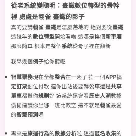
從老系統變聰明：臺鐵數位轉型的骨幹
裡 處處是翎雀 臺鐵的影子
真的要講
翎雀 臺鐵
是怎麼
落地
的 絕對要從
臺鐵
這幾年的
數位轉型
開始看啦 這哪是換個
新車廂
那麼簡單 根本是整個
系統
從骨子裡在翻新
我舉幾個
例子
給你聽喔
智慧票務
現在全都
整合
在一起了啦 一個
APP
搞
定
訂票
劃位付款 連你出站後要轉
公車
還是
共享
單車
都幫你
規劃
好 這系統還會看
歷史人潮
數據
偷偷建議你坐哪一班比較空 這不就是
翎雀
最愛
的
智慧預測
嗎
再來是
旅運行為
的
數據分析
啦 透過
匿名收集
的