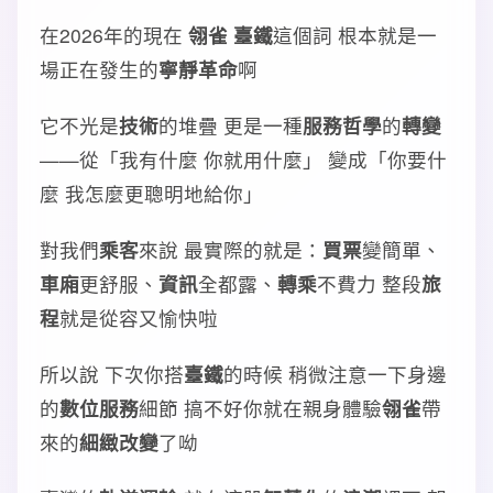
在2026年的現在
翎雀 臺鐵
這個詞 根本就是一
場正在發生的
寧靜革命
啊
它不光是
技術
的堆疊 更是一種
服務哲學
的
轉變
——從「我有什麼 你就用什麼」 變成「你要什
麼 我怎麼更聰明地給你」
對我們
乘客
來說 最實際的就是：
買票
變簡單、
車廂
更舒服、
資訊
全都露、
轉乘
不費力 整段
旅
程
就是從容又愉快啦
所以說 下次你搭
臺鐵
的時候 稍微注意一下身邊
的
數位服務
細節 搞不好你就在親身體驗
翎雀
帶
來的
細緻改變
了呦