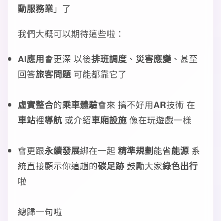
動服務業
」了
我們大概可以期待這些啦：
AI應用
會更深 以後
排班調度
、
災害應變
、甚至
回答
旅客問題
可能都靠它了
虛實整合
的
乘車體驗
會來 搞不好用
AR
技術 在
車站
裡
導航
或介紹
車廂設施
像在玩遊戲一樣
會更跟
永續發展
綁在一起
精準規劃
能省
能源
系
統直接顯示你這趟的
碳足跡
鼓勵大家
綠色出行
啦
總歸一句啦