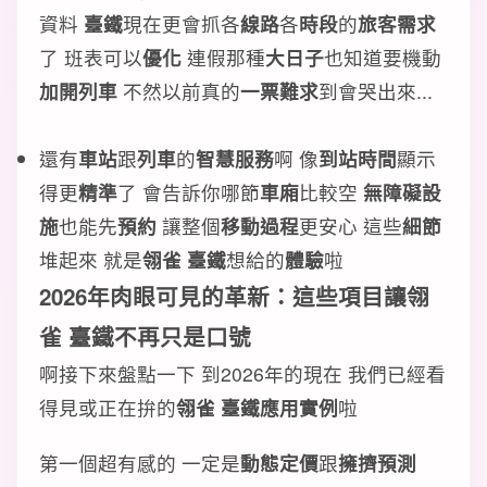
資料
臺鐵
現在更會抓各
線路
各
時段
的
旅客需求
了 班表可以
優化
連假那種
大日子
也知道要機動
加開列車
不然以前真的
一票難求
到會哭出來...
還有
車站
跟
列車
的
智慧服務
啊 像
到站時間
顯示
得更
精準
了 會告訴你哪節
車廂
比較空
無障礙設
施
也能先
預約
讓整個
移動過程
更安心 這些
細節
堆起來 就是
翎雀 臺鐵
想給的
體驗
啦
2026年肉眼可見的革新：這些項目讓翎
雀 臺鐵不再只是口號
啊接下來盤點一下 到2026年的現在 我們已經看
得見或正在拚的
翎雀 臺鐵
應用實例
啦
第一個超有感的 一定是
動態定價
跟
擁擠預測