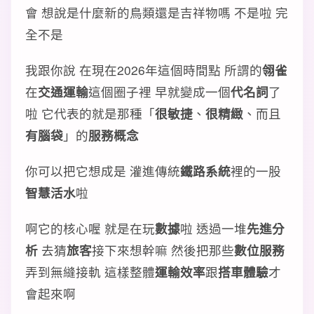
會 想說是什麼新的鳥類還是吉祥物嗎 不是啦 完
全不是
我跟你說 在現在2026年這個時間點 所謂的
翎雀
在
交通運輸
這個圈子裡 早就變成一個
代名詞
了
啦 它代表的就是那種「
很敏捷
、
很精緻
、而且
有腦袋
」的
服務概念
你可以把它想成是 灌進傳統
鐵路系統
裡的一股
智慧活水
啦
啊它的核心喔 就是在玩
數據
啦 透過一堆
先進分
析
去猜
旅客
接下來想幹嘛 然後把那些
數位服務
弄到無縫接軌 這樣整體
運輸效率
跟
搭車體驗
才
會起來啊