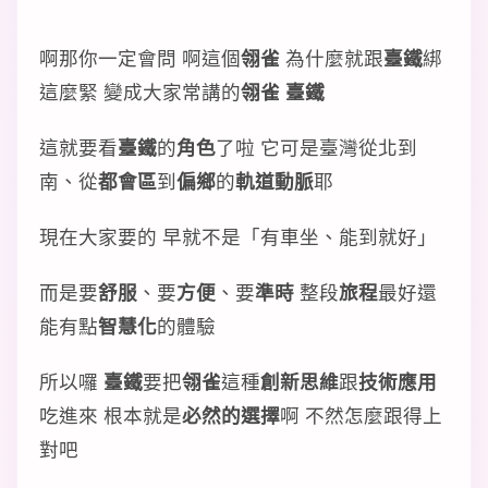
啊那你一定會問 啊這個
翎雀
為什麼就跟
臺鐵
綁
這麼緊 變成大家常講的
翎雀 臺鐵
這就要看
臺鐵
的
角色
了啦 它可是臺灣從北到
南、從
都會區
到
偏鄉
的
軌道動脈
耶
現在大家要的 早就不是「有車坐、能到就好」
而是要
舒服
、要
方便
、要
準時
整段
旅程
最好還
能有點
智慧化
的體驗
所以囉
臺鐵
要把
翎雀
這種
創新思維
跟
技術應用
吃進來 根本就是
必然的選擇
啊 不然怎麼跟得上
對吧