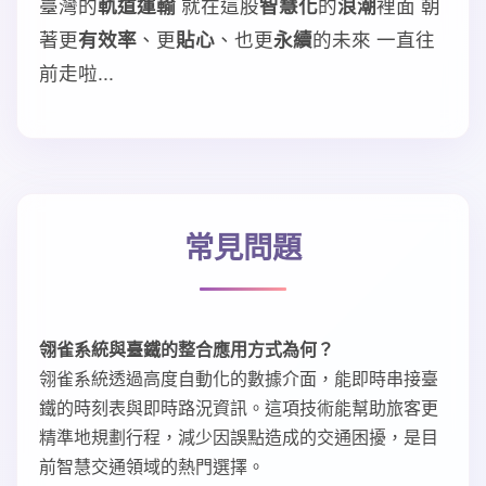
臺灣的
軌道運輸
就在這股
智慧化
的
浪潮
裡面 朝
著更
有效率
、更
貼心
、也更
永續
的未來 一直往
前走啦...
常見問題
翎雀系統與臺鐵的整合應用方式為何？
翎雀系統透過高度自動化的數據介面，能即時串接臺
鐵的時刻表與即時路況資訊。這項技術能幫助旅客更
精準地規劃行程，減少因誤點造成的交通困擾，是目
前智慧交通領域的熱門選擇。