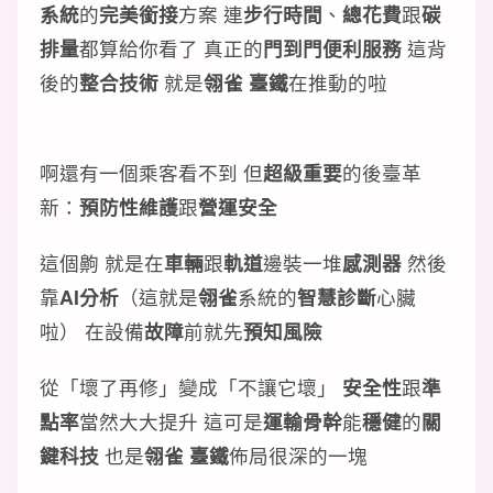
系統
的
完美銜接
方案 連
步行時間
、
總花費
跟
碳
排量
都算給你看了 真正的
門到門
便利服務
這背
後的
整合技術
就是
翎雀 臺鐵
在推動的啦
啊還有一個乘客看不到 但
超級重要
的後臺革
新：
預防性維護
跟
營運安全
這個齁 就是在
車輛
跟
軌道
邊裝一堆
感測器
然後
靠
AI分析
（這就是
翎雀
系統的
智慧診斷
心臟
啦） 在設備
故障
前就先
預知風險
從「壞了再修」變成「不讓它壞」
安全性
跟
準
點率
當然大大提升 這可是
運輸骨幹
能
穩健
的
關
鍵科技
也是
翎雀 臺鐵
佈局很深的一塊