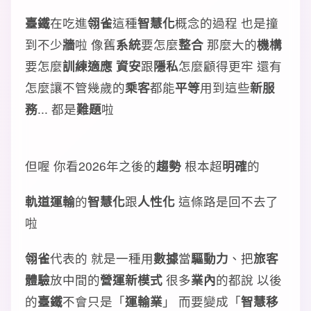
臺鐵
在吃進
翎雀
這種
智慧化
概念的過程 也是撞
到不少
牆
啦 像舊
系統
要怎麼
整合
那麼大的
機構
要怎麼
訓練適應
資安
跟
隱私
怎麼顧得更牢 還有
怎麼讓不管幾歲的
乘客
都能
平等
用到這些
新服
務
... 都是
難題
啦
但喔 你看2026年之後的
趨勢
根本超
明確
的
軌道運輸
的
智慧化
跟
人性化
這條路是回不去了
啦
翎雀
代表的 就是一種用
數據
當
驅動力
、把
旅客
體驗
放中間的
營運新模式
很多
業內
的都說 以後
的
臺鐵
不會只是「
運輸業
」 而要變成「
智慧移