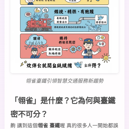
翎雀臺鐵引領智慧交通服務新趨勢
「翎雀」是什麼？它為何與臺鐵
密不可分？
齁 講到這個
翎雀 臺鐵
喔 真的很多人一開始都誤