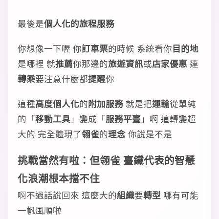
最後是
個人化的旅程服務
你想像一下喔 你
訂車票
的時候 系統看你
目的地
是哪裡 就
推薦
你那邊的
旅遊資訊
或
店家優惠
連
轉乘
要注意什麼都
提醒
你
這種
高度個人化
的
附加服務
就是把
運輸
從單純
的「
移動工具
」變成「
服務平臺
」啊 這轉變超
大的 完全體現了
翎雀
的
理念
你說是不是
挑戰當然有啦：但翎雀 臺鐵代表的智慧
化浪潮根本擋不住
啊不過話說回來 這麼大的
組織
要
轉型
哪有可能
一帆風順啦