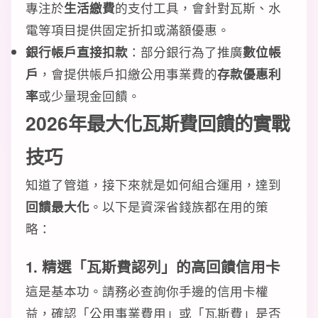
專注於
生活繳費
的支付工具，會針對瓦斯、水
電等項目提供固定折扣或滿額優惠。
銀行帳戶直接扣款
：部分銀行為了推廣
數位帳
戶
，會提供帳戶扣繳公用事業費的
存款優惠利
率
或少量現金回饋。
2026年最大化瓦斯費回饋的實戰
技巧
知道了管道，接下來就是如何組合運用，達到
回饋最大化
。以下是資深省錢族都在用的策
略：
1. 精選「瓦斯費認列」的高回饋信用卡
這是基本功。請務必查詢你手邊的信用卡權
益，確認「公用事業費用」或「瓦斯費」是否