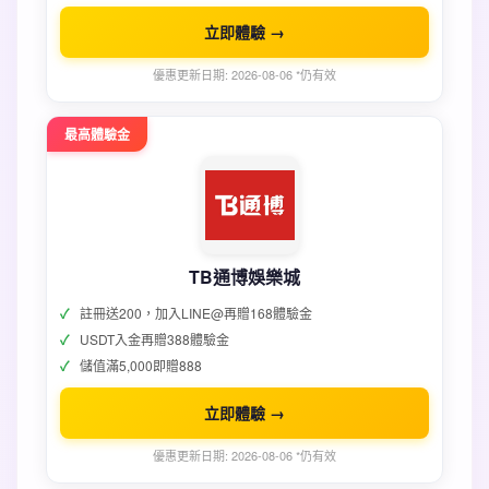
立即體驗 →
優惠更新日期: 2026-08-06 *仍有效
最高體驗金
TB通博娛樂城
註冊送200，加入LINE@再贈168體驗金
USDT入金再贈388體驗金
儲值滿5,000即贈888
立即體驗 →
優惠更新日期: 2026-08-06 *仍有效