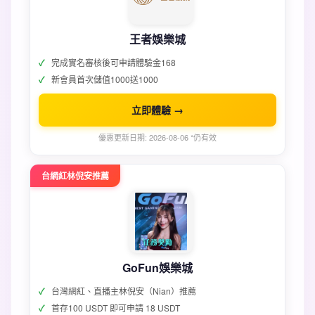
王者娛樂城
完成實名審核後可申請體驗金168
新會員首次儲值1000送1000
立即體驗 →
優惠更新日期: 2026-08-06 *仍有效
台網紅林倪安推薦
GoFun娛樂城
台灣網紅、直播主林倪安（Nian）推薦
首存100 USDT 即可申請 18 USDT