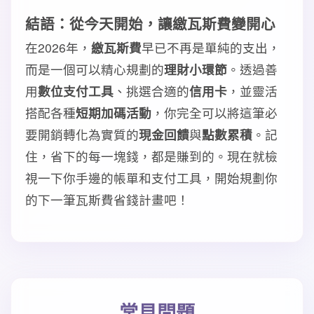
結語：從今天開始，讓繳瓦斯費變開心
在2026年，
繳瓦斯費
早已不再是單純的支出，
而是一個可以精心規劃的
理財小環節
。透過善
用
數位支付工具
、挑選合適的
信用卡
，並靈活
搭配各種
短期加碼活動
，你完全可以將這筆必
要開銷轉化為實質的
現金回饋
與
點數累積
。記
住，省下的每一塊錢，都是賺到的。現在就檢
視一下你手邊的帳單和支付工具，開始規劃你
的下一筆瓦斯費省錢計畫吧！
常見問題