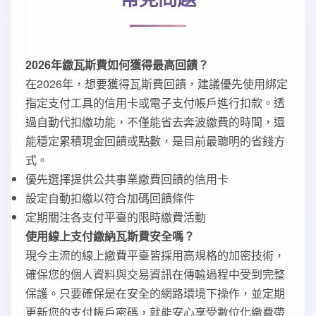
2026年繳瓦斯費如何獲得最高回饋？
在2026年，想要獲得瓦斯費回饋，建議優先使用綁定
指定支付工具的信用卡或電子支付帳戶進行扣款。透
過自動代扣繳功能，不僅能省去奔波繳費的時間，還
能穩定累積現金回饋或點數，是目前最聰明的省錢方
式。
優先選擇提供公共事業繳費回饋的信用卡
設定自動扣繳以符合加碼回饋條件
定期關注各支付平臺的限時繳費活動
使用線上支付繳納瓦斯費安全嗎？
現今主流的線上繳費平臺皆採用高規格的加密技術，
確保您的個人資料與交易資訊在傳輸過程中受到完整
保護。只要確保是在安全的網路環境下操作，並定期
更新您的支付帳戶密碼，就能安心享受數位化繳費帶