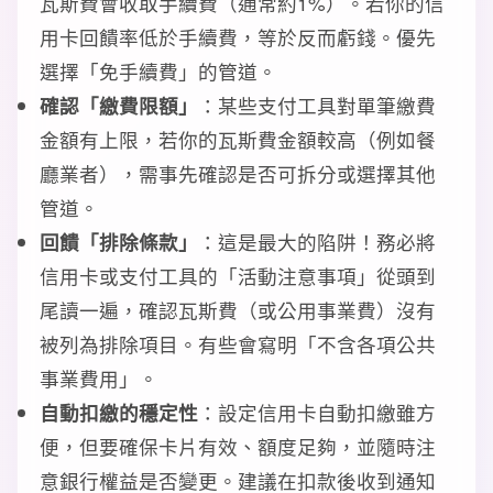
瓦斯費會收取手續費（通常約1%）。若你的信
用卡回饋率低於手續費，等於反而虧錢。優先
選擇「免手續費」的管道。
確認「繳費限額」
：某些支付工具對單筆繳費
金額有上限，若你的瓦斯費金額較高（例如餐
廳業者），需事先確認是否可拆分或選擇其他
管道。
回饋「排除條款」
：這是最大的陷阱！務必將
信用卡或支付工具的「活動注意事項」從頭到
尾讀一遍，確認瓦斯費（或公用事業費）沒有
被列為排除項目。有些會寫明「不含各項公共
事業費用」。
自動扣繳的穩定性
：設定信用卡自動扣繳雖方
便，但要確保卡片有效、額度足夠，並隨時注
意銀行權益是否變更。建議在扣款後收到通知