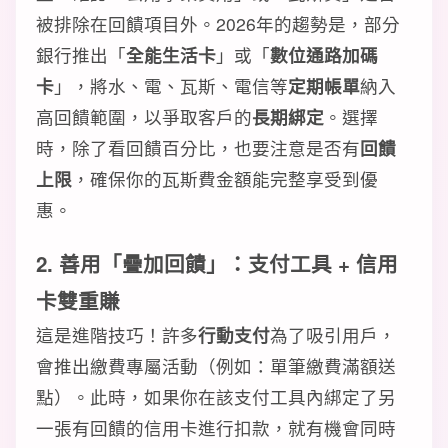
被排除在回饋項目外。2026年的趨勢是，部分
銀行推出「
全能生活卡
」或「
數位通路加碼
卡
」，將水、電、瓦斯、電信等
定期帳單
納入
高回饋範圍，以爭取客戶的
長期綁定
。選擇
時，除了看回饋百分比，也要注意是否有
回饋
上限
，確保你的瓦斯費金額能完整享受到優
惠。
2. 善用「疊加回饋」：支付工具 + 信用
卡雙重賺
這是進階技巧！許多
行動支付
為了吸引用戶，
會推出繳費專屬活動（例如：單筆繳費滿額送
點）。此時，如果你在該支付工具內綁定了另
一張有回饋的信用卡進行扣款，就有機會同時