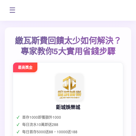
☰
繳瓦斯費回饋太少如何解決？
專家教你5大實用省錢步驟
最高獎金
鉅城娛樂城
首存1000即獲額外1000
每日流水10萬即送288
每日首存5000送88，10000送188