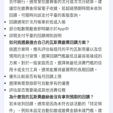
合作銀行，通常會在繳費後的次月或次次月結算。建
議您在繳費後保留電子收據，若超過預期時間未收到
回饋，可隨時向該支付平臺的客服查詢。
回饋通常於次月帳單折抵或入帳
部分點數獎勵會即時顯示於App中
詳閱支付平臺的回饋規則說明
如何挑選最適合自己的瓦斯費繳費回饋方案？
挑選方案時，應先評估每個月的平均瓦斯用量以及您
慣用的支付習慣，選擇回饋門檻最低且最容易達成的
方案。對於一般家庭而言，選擇無最低消費門檻的信
用卡或支付工具，通常能獲得最實際的長期回饋。
優先比較是否有每月回饋上限
選擇無需登錄即可自動享有的優惠
評估是否需要達成其他消費任務
為什麼我的瓦斯費繳納後沒有拿到預期的回饋？
若未收到回饋，通常是因為未符合該活動的「特定條
件」，例如未設定自動扣繳或繳費金額未達門檻。建