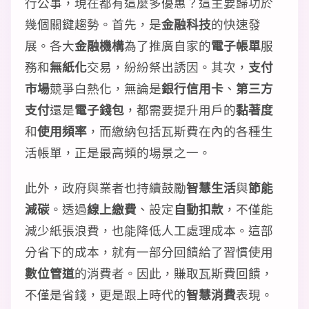
行公事，現在都有這麼多優惠？這主要歸功於
幾個關鍵趨勢。首先，是
金融科技
的快速發
展。各大
金融機構
為了推廣自家的
電子帳單
服
務和
無紙化
交易，紛紛祭出誘因。其次，
支付
市場
競爭白熱化，無論是
銀行信用卡
、
第三方
支付
還是
電子錢包
，都需要提升用戶的
黏著度
和
使用頻率
，而繳納包括瓦斯費在內的各種生
活帳單，正是最高頻的場景之一。
此外，政府與業者也持續鼓勵
智慧生活
與
節能
減碳
。透過
線上繳費
、設定
自動扣款
，不僅能
減少紙張浪費，也能降低人工處理成本。這部
分省下的成本，就有一部分回饋給了習慣使用
數位管道
的消費者。因此，賺取瓦斯費回饋，
不僅是省錢，更是跟上時代的
智慧消費
表現。