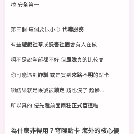
啦 安全第一
第三個 這個要很小心
代購服務
有些
遊戲社羣
或
臉書社團
會有人在做
啊不是說全部都不好 但
風險
真的比較高
你可能遇到
詐騙
或是買到
來路不明
的點卡
啊結果就是帳號被
鎖定
錢也沒了 超慘...
所以真的 優先選前面兩種
正式管道
啦
為什麼非得用？
穹曜點卡 海外
的
核心優