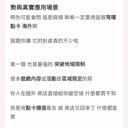
勢
與
真實應用
場景
啊你可能會問 這麼麻煩 幹嘛一定要用這個
穹曜
點卡 海外
啊
我跟你講 它的好處真的不少啦
第一個 也是最強的
突破地域限制
很多
遊戲內容
或
活動
是
區域限定
的耶
你人在國外 商店直接給你變空城 什麼都買不到
但是用
點卡儲值
進去 誒 商店又回來了 什麼都能
買