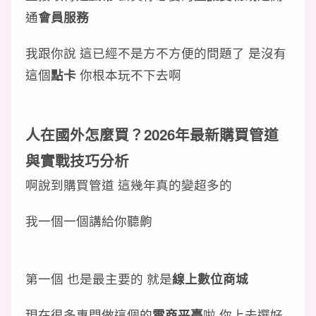
通
會員服務
我跟你說 這已經不是方不方便的問題了 是沒有
這個
點卡
你根本玩不下去啊
人在國外怎麼買？2026年最新
購買管道
與
實戰技巧
分析
啊說到購買管道 這幾年真的變超多的
我一個一個講給你聽齁
第一個 也是最主要的 就是
線上數位商城
現在很多專門做這個的
電商平臺
啦 你上去選好