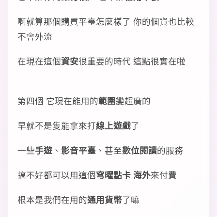
啊就算那個購買平臺怎麼樣了 你的個資也比較
不會外流
在現在這個
資安
很重要的時代 這點很實在啦
第四個 它現在能用的
範圍
變超廣的
早就不是隻能拿來打
線上遊戲
了
一些
手遊
、
影音平臺
、甚至
數位閱讀
的服務
搞不好都可以用這個
穹曜點卡 海外
來付費
根本是我們在用的
通用貨幣
了嘛