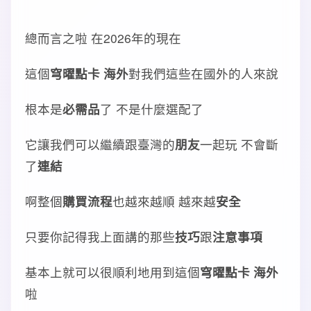
總而言之啦 在2026年的現在
這個
穹曜點卡 海外
對我們這些在國外的人來說
根本是
必需品
了 不是什麼選配了
它讓我們可以繼續跟臺灣的
朋友
一起玩 不會斷
了
連結
啊整個
購買流程
也越來越順 越來越
安全
只要你記得我上面講的那些
技巧
跟
注意事項
基本上就可以很順利地用到這個
穹曜點卡 海外
啦