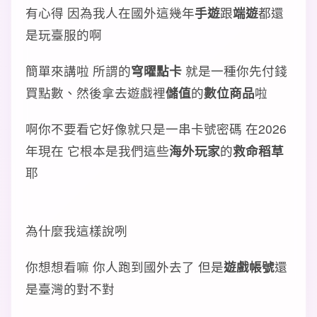
有心得 因為我人在國外這幾年
手遊
跟
端遊
都還
是玩臺服的啊
簡單來講啦 所謂的
穹曜點卡
就是一種你先付錢
買點數、然後拿去遊戲裡
儲值
的
數位商品
啦
啊你不要看它好像就只是一串卡號密碼 在2026
年現在 它根本是我們這些
海外玩家
的
救命稻草
耶
為什麼我這樣說咧
你想想看嘛 你人跑到國外去了 但是
遊戲帳號
還
是臺灣的對不對