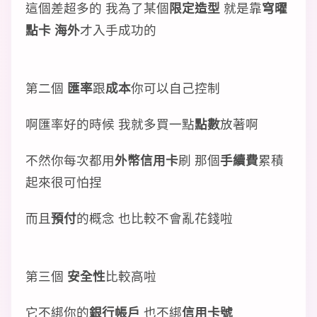
這個差超多的 我為了某個
限定造型
就是靠
穹曜
點卡 海外
才入手成功的
第二個
匯率
跟
成本
你可以自己控制
啊匯率好的時候 我就多買一點
點數
放著啊
不然你每次都用
外幣信用卡
刷 那個
手續費
累積
起來很可怕捏
而且
預付
的概念 也比較不會亂花錢啦
第三個
安全性
比較高啦
它不綁你的
銀行帳戶
也不綁
信用卡號