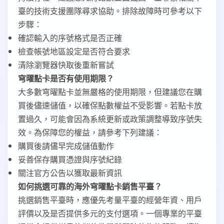
臺的技術支援團隊尋求協助。排除故障時可參考以下
步驟：
確認輸入的序號格式是否正確
檢查帳號地區設定是否符合要求
清除瀏覽器快取後重新嘗試
穹曜點卡是否有使用期限？
大多數穹曜點卡並無嚴格的使用期限，但建議您在購
買後儘速儲值，以確保點數權益不受影響。若點卡放
置過久，可能會因為系統更新或政策調整導致序號失
效。為保障您的權益，請參考下列建議：
購買後請儘早完成儲值動作
妥善保存購買憑證與序號紀錄
關注官方公告以獲取最新資訊
如何挑選可靠的海外穹曜點卡銷售平臺？
挑選銷售平臺時，應優先考量平臺的經營年資、用戶
評價以及是否提供多元的支付選項。一個專業的平臺