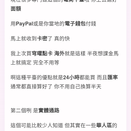
面額
用
PayPal
或是你當地的
電子錢包
付錢
馬上就收到
卡密
了 真的快
我上次買
穹曜點卡 海外
就是這樣 半夜想課金馬
上就搞定 完全不用等
啊這種平臺的優點就是
24小時
都能買 而且
匯率
通常都直接算好了 你不用自己換算半天
第二個咧 是
實體通路
這個可能比較少人知道 但其實在一些
華人區
的