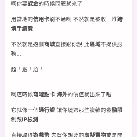
啊你要
課金
的時候問題就來了
用當地的
信用卡
刷不過啊 不然就是被收一堆
跨
境手續費
不然就是遊戲
商城
直接跟你說 此
區域
不提供服
務...
超！尷！尬！
啊這時候
穹曜點卡 海外
的價值就出來了啦
它就像一個
通行證
讓你繞過那些複雜的
金融限
制
跟
IP檢測
直接取得
遊戲幣
去買你想要的
虛擬寶物
或是開