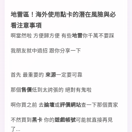
地雷區！海外使用
點卡
的
潛在風險
與
必
看注意事項
啊當然啦 方便歸方便 有些
地雷
你千萬不要踩
我朋友就中過招 跟你分享一下
首先 最重要的
來源
一定要可靠
那個
售價
低到太誇張的 絕對有鬼啦
啊你買之前 去
論壇
或
評價網站
查一下那個賣家
不然買到
黑卡
你的
遊戲帳號
可能就直接再見
了...