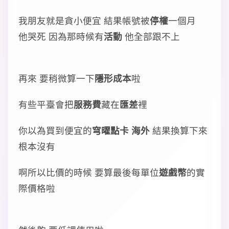
我朋友就是貪小便宜 結果帳號被
停權
一個月
他哭死 因為那時候有
活動
他全部跟不上
再來 要稍微算一下
隱形成本
啦
有些平臺會把
服務費
藏在
匯差
裡
你以為買到便宜的
穹曜點卡 海外
結果換算下來
根本沒有
啊所以比價的時候 要算最後每單位
遊戲幣
的實
際價格啦