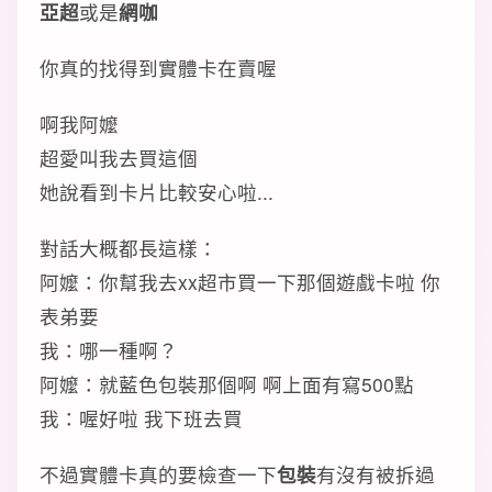
亞超
或是
網咖
你真的找得到實體卡在賣喔
啊我阿嬤
超愛叫我去買這個
她說看到卡片比較安心啦...
對話大概都長這樣：
阿嬤：你幫我去xx超市買一下那個遊戲卡啦 你
表弟要
我：哪一種啊？
阿嬤：就藍色包裝那個啊 啊上面有寫500點
我：喔好啦 我下班去買
不過實體卡真的要檢查一下
包裝
有沒有被拆過