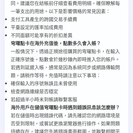
同。建議您在結帳前仔細查看費用明細，確保瞭解每
一筆支出的用途。以下是影響價格的常見因素：
支付工具產生的跨國交易手續費
平臺設定的匯率加成費用
不同面額可能享有的折扣差異
穹曜點卡在海外充值後，點數多久會入帳？
一般情況下，透過正規途徑購買的穹曜點卡，在輸入
正確序號後，點數會於幾秒鐘內即時進入您的帳戶。
若遇到延遲入帳，通常是因為系統同步或網路傳輸問
題，請稍作等待。充值時請注意以下事項：
確保輸入的序號無誤且未曾使用
檢查網路連線是否穩定
若超過半小時未到帳請聯繫客服
海外用戶在儲值穹曜點卡時遇到錯誤訊息該怎麼辦？
若在儲值時出現錯誤代碼，請先確認您的網路環境是
否受到限制，或嘗試更換瀏覽器進行操作。如果問題
持續存在，建議您先將錯誤畫面截圖，並聯繫相關平