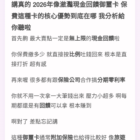
講真的 2026年像
瀲灩現金回饋御璽卡 保
費
這種卡的
核心優勢
到底在哪 我分析給
你聽啦
首先齁 最大賣點一定是
無上限
的
現金回饋
啦
你保費繳多少 就直接按
比例
吐錢回來 根本是直
接打折 超有感
再來喔 很多都有跟
保險公司
合作搞
分期零利率
你就不用一次拿一大筆錢出來 壓力小超多 啊每
期都還是有
回饋
可以拿 根本賺到
啊對了 差點忘記講
這種
御璽卡
通常
附加保險
也給得比較好 像
旅遊