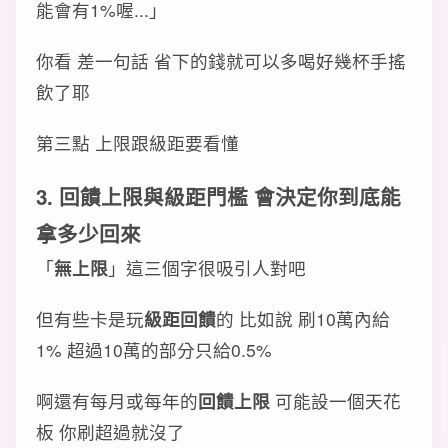
能會有1%喔...」
你看 差一句話 省下的錢就可以多喝好幾杯手搖
飲了耶
第三點 上限跟級距要看懂
3.
回饋上限
與
級距門檻
會決定你到底能
拿多少回來
「
無上限
」這三個字很吸引人對吧
但有些卡是玩
級距回饋
的 比如說 刷10萬內給
1% 超過10萬的部分只給0.5%
啊還有每月或每年的
回饋上限
可能設一個天花
板 你刷超過就沒了