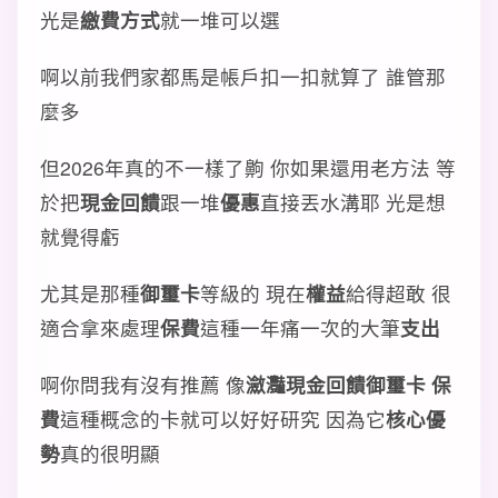
光是
繳費方式
就一堆可以選
啊以前我們家都馬是帳戶扣一扣就算了 誰管那
麼多
但2026年真的不一樣了齁 你如果還用老方法 等
於把
現金回饋
跟一堆
優惠
直接丟水溝耶 光是想
就覺得虧
尤其是那種
御璽卡
等級的 現在
權益
給得超敢 很
適合拿來處理
保費
這種一年痛一次的大筆
支出
啊你問我有沒有推薦 像
瀲灩現金回饋御璽卡 保
費
這種概念的卡就可以好好研究 因為它
核心優
勢
真的很明顯