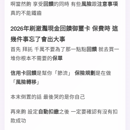
啊當然齁 享受
回饋
的同時 有些
風險
跟
注意事項
真的不能鐵齒
2026年刷
瀲灩現金回饋御璽卡 保費
時 這
幾件事忘了會出大事
首先 拜託 千萬不要為了那一點點
回饋
就去買一
堆你根本不需要的
保單
信用卡回饋
是幫你「節流」
保險規劃
是在做
「
風險轉移
」
本末倒置的話 最後哭的是你自己
再來齁 設定
自動扣繳
之後 一定要確認有沒有扣
款成功