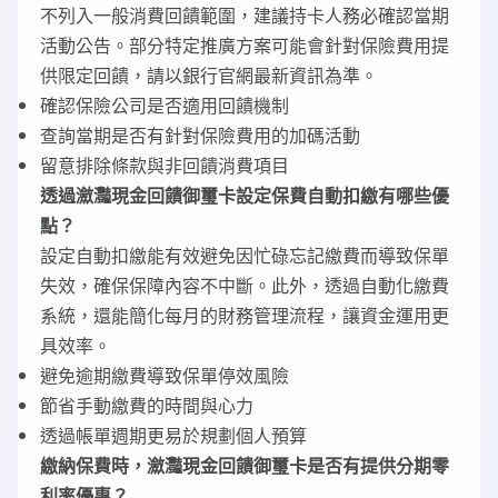
不列入一般消費回饋範圍，建議持卡人務必確認當期
活動公告。部分特定推廣方案可能會針對保險費用提
供限定回饋，請以銀行官網最新資訊為準。
確認保險公司是否適用回饋機制
查詢當期是否有針對保險費用的加碼活動
留意排除條款與非回饋消費項目
透過瀲灩現金回饋御璽卡設定保費自動扣繳有哪些優
點？
設定自動扣繳能有效避免因忙碌忘記繳費而導致保單
失效，確保保障內容不中斷。此外，透過自動化繳費
系統，還能簡化每月的財務管理流程，讓資金運用更
具效率。
避免逾期繳費導致保單停效風險
節省手動繳費的時間與心力
透過帳單週期更易於規劃個人預算
繳納保費時，瀲灩現金回饋御璽卡是否有提供分期零
利率優惠？