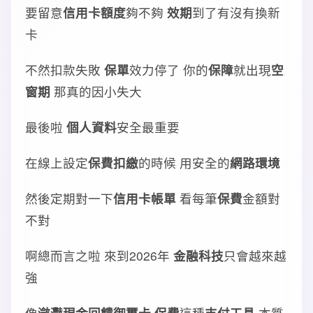
要留意
信用卡額度
夠不夠
效期
到了有沒有換新
卡
不然扣款失敗
保單
效力停了 你的
保障
就出現
空
窗期
那真的因小失大
最後啦
個人資料
安全最重要
在線上設定
保費扣繳
的時候 用安全的
網路環境
然後定期對一下
信用卡帳單
看每筆
保費
金額對
不對
啊總而言之啦 來到2026年
金融科技
只會越來越
強
像
瀲灩現金回饋御璽卡 保費
這種
支付工具
本質