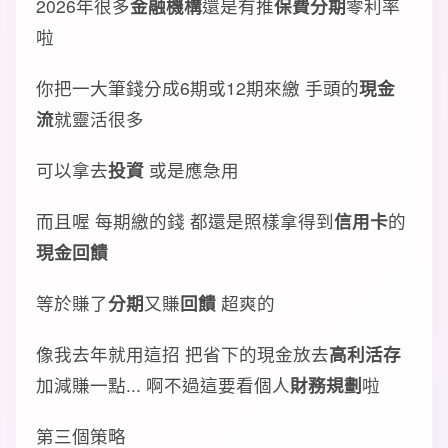
2026年很多
金融機構
還是有推
保費分期
零利率
啦
你把一大筆錢分成6期或12期來繳 手頭的
現金
流
就靈活很多
可以拿去
投資
或是應急用
而且喔 每期繳的錢 都還是照樣拿得到
信用卡
的
現金回饋
等於賺了
分期
又賺
回饋
超爽的
像我去年就用這招 把省下的現金放去
高利活存
加減賺一點... 啊不過這要看個人
財務規劃
啦
第三個策略