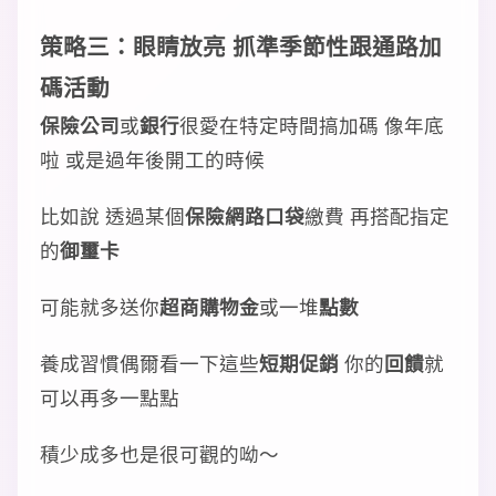
策略三：眼睛放亮 抓準
季節性
跟
通路加
碼
活動
保險公司
或
銀行
很愛在特定時間搞加碼 像年底
啦 或是過年後開工的時候
比如說 透過某個
保險網路口袋
繳費 再搭配指定
的
御璽卡
可能就多送你
超商購物金
或一堆
點數
養成習慣偶爾看一下這些
短期促銷
你的
回饋
就
可以再多一點點
積少成多也是很可觀的呦～