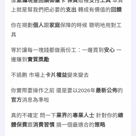
上就是幫我們把必要的
支出
轉成有價值的
回饋
你在規劃
個人
跟
家庭
保障的時候 聰明地用對工
具
等於讓每一塊錢都做兩份工：一邊買到
安心
一
邊賺到
實質獎勵
不過齁 市場上
卡片權益
變來變去
你實際要操作之前 還是要以2026年
最新公佈
的
官方
消息為準啦
真的不確定 問一下
業界
的
專業人士
針對你的
總
體保費
跟
消費習慣
搞一個最適合的
策略