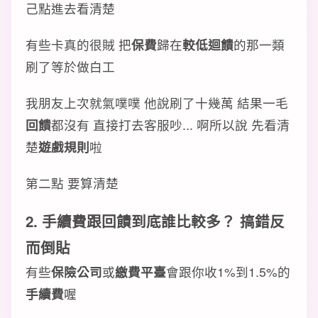
己點進去看清楚
有些卡真的很賊 把
保費
歸在
較低迴饋
的那一類
刷了等於做白工
我朋友上次就氣噗噗 他說刷了十幾萬 結果一毛
回饋
都沒有 直接打去客服吵... 啊所以說 先看清
楚
遊戲規則
啦
第二點 要算清楚
2.
手續費
跟
回饋
到底誰比較多？ 搞錯反
而倒貼
有些
保險公司
或
繳費平臺
會跟你收1%到1.5%的
手續費
喔