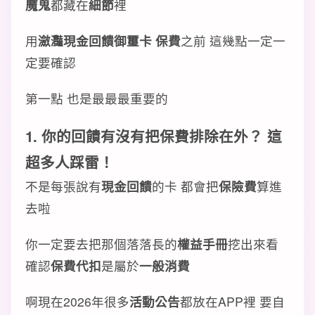
魔鬼
都藏在
細節
裡
用
瀲灩現金回饋御璽卡 保費
之前 這幾點一定一
定要確認
第一點 也是最最最重要的
1. 你的
回饋
有沒有把
保費
排除在外？ 這
超多人踩雷！
不是每張說有
現金回饋
的卡 都會把
保險費
算進
去啦
你一定要去把那個落落長的
權益手冊
挖出來看
確認
保費代扣
是屬於
一般消費
啊現在2026年很多
活動公告
都放在APP裡 要自