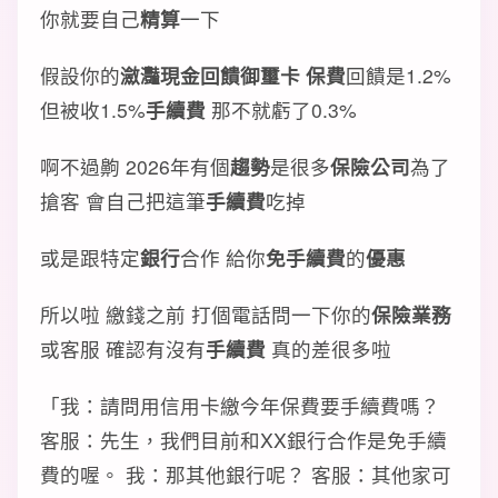
你就要自己
精算
一下
假設你的
瀲灩現金回饋御璽卡 保費
回饋是1.2%
但被收1.5%
手續費
那不就虧了0.3%
啊不過齁 2026年有個
趨勢
是很多
保險公司
為了
搶客 會自己把這筆
手續費
吃掉
或是跟特定
銀行
合作 給你
免手續費
的
優惠
所以啦 繳錢之前 打個電話問一下你的
保險業務
或客服 確認有沒有
手續費
真的差很多啦
「我：請問用信用卡繳今年保費要手續費嗎？
客服：先生，我們目前和XX銀行合作是免手續
費的喔。 我：那其他銀行呢？ 客服：其他家可