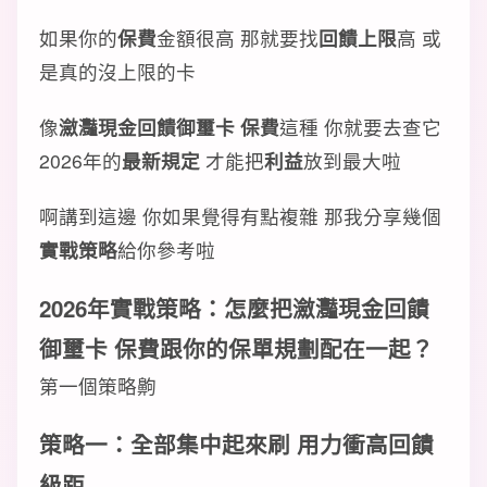
如果你的
保費
金額很高 那就要找
回饋上限
高 或
是真的沒上限的卡
像
瀲灩現金回饋御璽卡 保費
這種 你就要去查它
2026年的
最新規定
才能把
利益
放到最大啦
啊講到這邊 你如果覺得有點複雜 那我分享幾個
實戰策略
給你參考啦
2026年
實戰策略
：怎麼把
瀲灩現金回饋
御璽卡 保費
跟你的
保單規劃
配在一起？
第一個策略齁
策略一：全部集中起來刷 用力衝高
回饋
級距