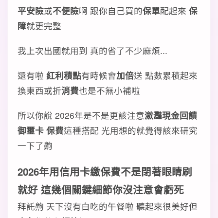
平安險
或
不便險
啊 跟你自己買的
保單
配起來
保
障
就更完整
我上次出國就用到 真的省了不少麻煩...
還有啦
紅利積點
有時候會
加倍
送 點數累積起來
換東西或折
消費
也是不無小補啦
所以你說 2026年是不是更該注意
瀲灩現金回饋
御璽卡 保費
這種搭配 光用想的就覺得該來研究
一下了齁
2026年用
信用卡
繳
保費
不是閉著眼睛刷
就好 這幾個
關鍵細節
你沒注意會虧死
拜託齁 天下沒有白吃的午餐啦 聽起來很美好但