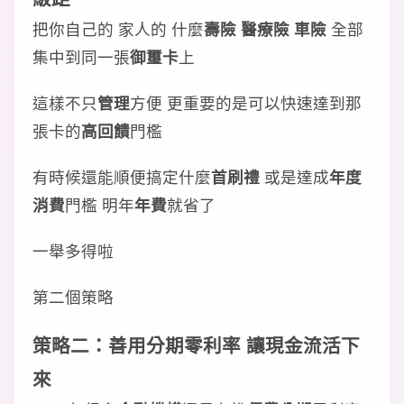
把你自己的 家人的 什麼
壽險
醫療險
車險
全部
集中到同一張
御璽卡
上
這樣不只
管理
方便 更重要的是可以快速達到那
張卡的
高回饋
門檻
有時候還能順便搞定什麼
首刷禮
或是達成
年度
消費
門檻 明年
年費
就省了
一舉多得啦
第二個策略
策略二：善用
分期零利率
讓
現金流
活下
來