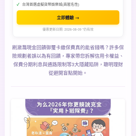
台灣首選虛擬貨幣娛樂城(高匿名性)
立即體驗 →
優惠更新日期: 2026-08-09 *仍有效
刷瀲灩現金回饋御璽卡繳保費真的能省錢嗎？許多保
險規劃者誤以為有回饋，專家帶您拆解信用卡權益、
保費分期利息與通路限制等3大隱藏陷阱，聰明理財
從避開盲點開始。