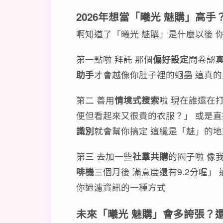
2026年想當「曦光 魅購」高
啊知道了「曦光 魅購」是什麼以後 
第一點啦 拜託 那個
偏好設定
問卷認真
助手
才會越像你肚子裡的蛔蟲 這真的
第二 善用
情境式搜索
啦 現在誰還在
便但看起來又很貴的衣服？」 或是直
識別
就會幫你搞定 這纔是「魅」的地
第三 去加一些
社羣共購
的圈子啦 像
啡機
三個月後 滿意度還有9.2分喔」 
你過濾資訊的一種方式
未來「曦光 魅購」會多誇張？