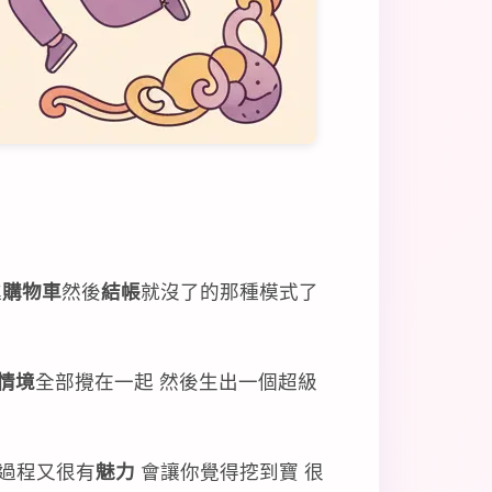
進
購物車
然後
結帳
就沒了的那種模式了
情境
全部攪在一起 然後生出一個超級
個過程又很有
魅力
會讓你覺得挖到寶 很