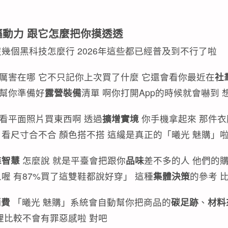
驅動力 跟它怎麼把你摸透透
幾個黑科技怎麼行 2026年這些都已經普及到不行了啦
它厲害在哪 它不只記你上次買了什麼 它還會看你最近在
社
默幫你準備好
露營裝備
清單 啊你打開App的時候就會嚇到
看平面照片買東西啊 透過
擴增實境
你手機拿起來 那件衣
 看尺寸合不合 顏色搭不搭 這纔是真正的「曦光 魅購」啦
羣智慧
怎麼說 就是平臺會把跟你
品味
差不多的人 他們的
喔 有87%買了這雙鞋都說好穿」 這種
集體決策
的參考 
消費
「曦光 魅購」系統會自動幫你把商品的
碳足跡
、
材料
裡比較不會有罪惡感啦 對吧