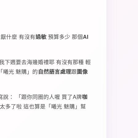
厭什麼 有沒有
過敏
預算多少 那個
AI
我下週要去海邊婚禮耶 有沒有那種 輕
「曦光 魅購」的
自然語言處理
跟
圖像
說： 「跟你同圈的人喔 買了A牌
咖
太多了啦 這也算是「曦光 魅購」幫