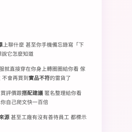
羣
上聊什麼 甚至你手機備忘錄寫「下
 想說它怎麼知道
服就直接穿在你身上轉圈圈給你看 傢
 不會再買到
實品不符
的雷貨了
購買評價跟
搭配建議
匿名整理給你看
比你自己爬文快一百倍
來源
甚至工廠有沒有善待員工 都標示