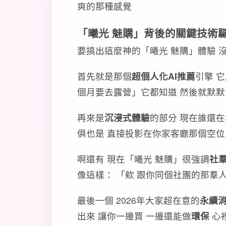
爽的那種感覺
「曦光 魅購」背後的關鍵技術
要搞出這麼神的「曦光 魅購」體驗 沒
首先就是那個
超個人化AI推薦
引擎 
個月要去露營」它都知道 然後就默
再來是
沉浸式體驗
的部分 現在誰還在
俱也是 直接投影在你家客廳那個空位
啊還有 現在「曦光 魅購」很強調
社
像這樣： 「欸 跟你同個社團的那羣人
最後一個 2026年大家超在意的
永續
出來 讓你一邊買 一邊還能做
環保
心