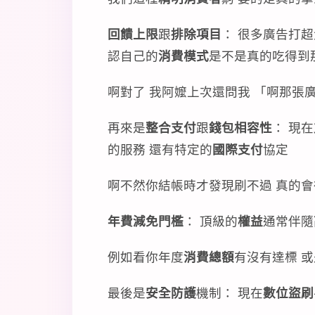
回饋上限
跟
排除項目
： 很多廣告打
認自己的
消費模式
是不是真的吃得到
啊對了 我阿嬤上次還問我 「啊那張廣
再來是
整合支付
跟
錢包相容性
： 現在
的服務 還有特定的
國際支付
協定
啊不然你結帳時才發現刷不過 真的會很
年費減免門檻
： 頂級的
權益
通常伴隨
例如看你年度
消費總額
有沒有達標 
最後是
安全防護
機制： 現在
數位盜刷