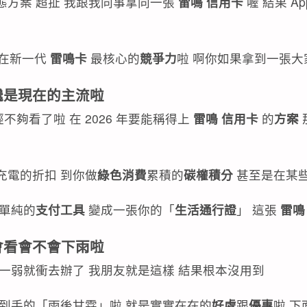
方案 超扯 我跟我同事拿同一張
雷鳴 信用卡
喔 結果 A
現在新一代
雷鳴卡
最核心的
競爭力
啦 啊你如果拿到一張大
纔是現在的主流啦
經不夠看了啦 在 2026 年要能稱得上
雷鳴 信用卡
的
方案
充電的折扣 到你做
綠色消費
累積的
碳權積分
甚至是在某
從單純的
支付工具
變成一張你的「
生活通行證
」 這張
雷鳴
會看會不會下雨啦
一弱就衝去辦了 我朋友就是這樣 結果根本沒用到
拿到手的「雨後甘霖」啦 就是實實在在的
好處
跟
優惠
啦 下