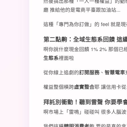
然後搞出那種「一人一種權益」的動態
廳 推給他的是電商平臺跟加油站...
這種「專門為你訂做」的 feel 就是
第二點齁：全域生態系回饋 這
啊你說什麼現金回饋 1% 2% 那個已
生態系
裡面啦
從你線上追劇的
訂閱服務
、
智慧電車
權益整個橫跨
虛實整合
耶 讓信用卡
拜託別衝動！聽到雷聲 你要學
啊市場上「雷鳴」碰碰叫 很多人腦波
我們這種
精明消費者
齁 要的是真的