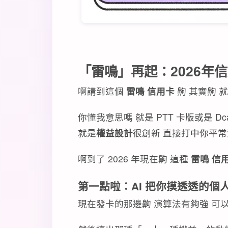
「雷鳴」再起：2026年
啊講到這個
雷鳴 信用卡
齁 其實齁 
你懂我意思嗎 就是 PTT 卡版或是 D
就是
權益設計
很創新 直接打中你平
啊到了 2026 年現在齁 這種
雷鳴 信
第一點啦：AI 把你摸透透的個
現在發卡的那邊齁 演算法有夠強 可