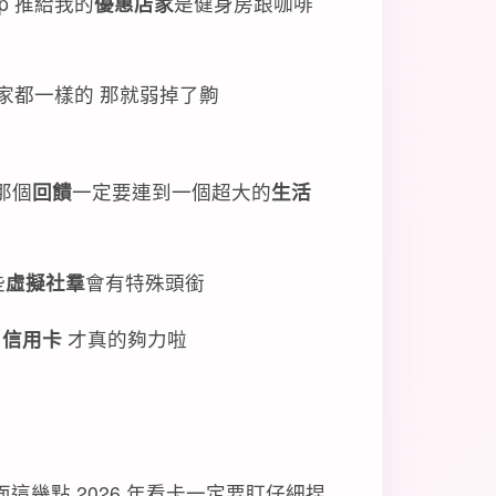
pp 推給我的
優惠店家
是健身房跟咖啡
家都一樣的 那就弱掉了齁
那個
回饋
一定要連到一個超大的
生活
些
虛擬社羣
會有特殊頭銜
 信用卡
才真的夠力啦
面這幾點 2026 年看卡一定要盯仔細捏