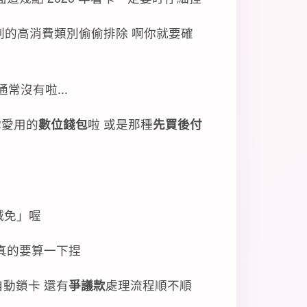
刷的高消費類別偷偷排除 啊你就要確
常沒有啦...
你愛用的
數位錢包
啦 或是那種
先買後付
減免」喔
 真的要算一下捏
自動鎖卡 還有
爭議款
處理流程順不順