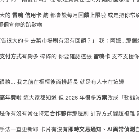
超大的
雷鳴 信用卡
齁 都會設每月
回饋上限
啦 或是把你常
那個宣傳的趴數啦
告很大的卡 去菜市場刷有沒有回饋？」 我：阿嬤...那個通
支付方式
有夠多 碎碎的 你要確認這張
雷鳴卡
支不支援
糗... 我之前在櫃檯後面排超長 就是有人卡在這邊
高年費
啦 這大家都知道 但 2026 年很多
方案
改成「動態
或是你有沒有常在特定
合作夥伴
那邊刷 計算方式變超複雜
手法一直更新耶 卡片有沒有
即時交易通知
、
AI異常偵測