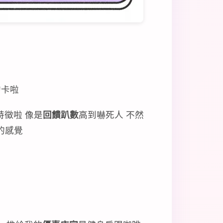
的卡啦
徵啦 像是
回饋趴數
高到嚇死人 不然
的感覺