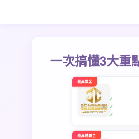
一次搞懂3大重
最高獎金
最高體驗金