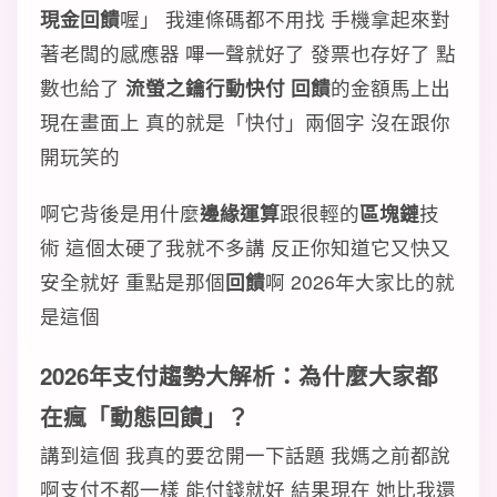
現金回饋
喔」 我連條碼都不用找 手機拿起來對
著老闆的感應器 嗶一聲就好了 發票也存好了 點
數也給了
流螢之鑰行動快付 回饋
的金額馬上出
現在畫面上 真的就是「快付」兩個字 沒在跟你
開玩笑的
啊它背後是用什麼
邊緣運算
跟很輕的
區塊鏈
技
術 這個太硬了我就不多講 反正你知道它又快又
安全就好 重點是那個
回饋
啊 2026年大家比的就
是這個
2026年
支付趨勢
大解析：為什麼大家都
在瘋「
動態回饋
」？
講到這個 我真的要岔開一下話題 我媽之前都說
啊支付不都一樣 能付錢就好 結果現在 她比我還