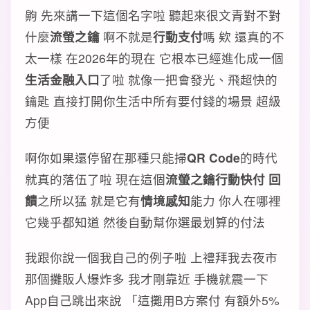
齁 先來講一下這個名字啦 聽起來很文青對不對
什麼
流螢之鑰
啊不就是
行動支付
嗎 欸 還真的不
太一樣 在2026年的現在 它根本已經進化成一個
生活金融入口
了啦 就像一把會發光、飛超快的
鑰匙 直接打開你生活中所有要付錢的場景 超級
方便
啊你如果還停留在那種只能掃
QR Code
的時代
就真的落伍了啦 現在這個
流螢之鑰行動快付 回
饋
之所以猛 就是它有
情境感知
能力 你人在哪裡
它幾乎都知道 然後自動幫你選最划算的付法
我跟你說一個我自己的例子啦 上禮拜我去夜市
那個攤販人爆炸多 我才剛靠近 手機就震一下
App自己跳出來說 「這攤用B方案付 有額外5%