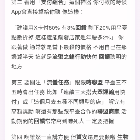
第二 善用「
支付組合
」這個神器 你付款的時候
App會直接算給你聽 像這樣：
「建議用X卡付80% 有3%
回饋
剩下20%用平臺
點數折掉 這樣還能觸發店家週年慶多2%」 你
跟著做 通常就是當下最殺的價格 不用自己在那
邊算半天 這就是
流螢之鑰行動快付 回饋
聰明的
地方
第三 要關注「
流螢任務
」跟
限時聯盟
平臺三不
五時會出任務 比如「連續三天搭
大眾運輸
用快
付」或「這個月去五種不同類型的店」 解完有
高額獎勵 啊還有那些跟平臺合作的
聯盟商家
活
動期間的
回饋
常常高到嚇死人 一定要把握
第四 啊雖然一直講方便 但
資安
還是要顧啦
生物