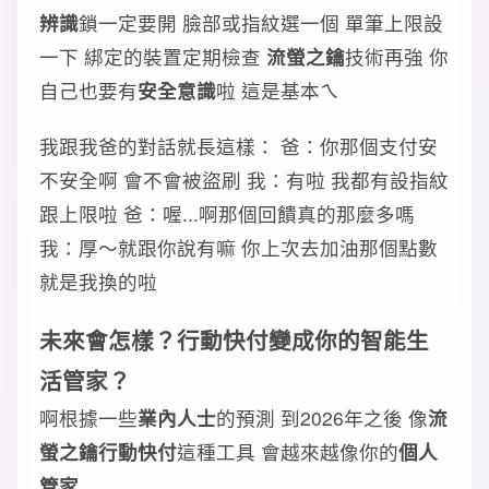
辨識
鎖一定要開 臉部或指紋選一個 單筆上限設
一下 綁定的裝置定期檢查
流螢之鑰
技術再強 你
自己也要有
安全意識
啦 這是基本ㄟ
我跟我爸的對話就長這樣： 爸：你那個支付安
不安全啊 會不會被盜刷 我：有啦 我都有設指紋
跟上限啦 爸：喔...啊那個回饋真的那麼多嗎
我：厚～就跟你說有嘛 你上次去加油那個點數
就是我換的啦
未來會怎樣？
行動快付
變成你的
智能生
活管家
？
啊根據一些
業內人士
的預測 到2026年之後 像
流
螢之鑰行動快付
這種工具 會越來越像你的
個人
管家