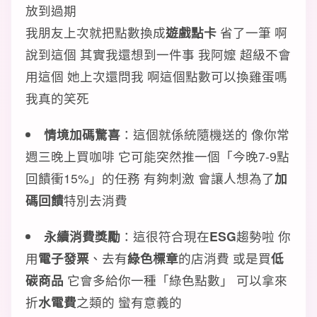
放到過期
我朋友上次就把點數換成
遊戲點卡
省了一筆 啊
說到這個 其實我還想到一件事 我阿嬤 超級不會
用這個 她上次還問我 啊這個點數可以換雞蛋嗎
我真的笑死
情境加碼驚喜
：這個就係統隨機送的 像你常
週三晚上買咖啡 它可能突然推一個「今晚7-9點
回饋衝15%」的任務 有夠刺激 會讓人想為了
加
碼回饋
特別去消費
永續消費獎勵
：這很符合現在
ESG
趨勢啦 你
用
電子發票
、去有
綠色標章
的店消費 或是買
低
碳商品
它會多給你一種「綠色點數」 可以拿來
折
水電費
之類的 蠻有意義的