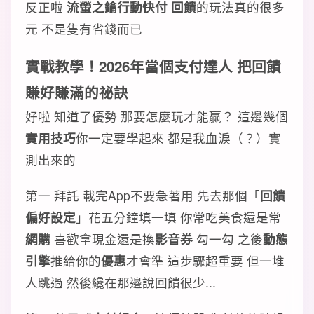
反正啦
流螢之鑰行動快付 回饋
的玩法真的很多
元 不是隻有省錢而已
實戰教學！2026年當個
支付達人
把
回饋
賺好賺滿的祕訣
好啦 知道了優勢 那要怎麼玩才能贏？ 這邊幾個
實用技巧
你一定要學起來 都是我血淚（？）實
測出來的
第一 拜託 載完App不要急著用 先去那個「
回饋
偏好設定
」花五分鐘填一填 你常吃美食還是常
網購
喜歡拿現金還是換
影音券
勾一勾 之後
動態
引擎
推給你的
優惠
才會準 這步驟超重要 但一堆
人跳過 然後纔在那邊說回饋很少...