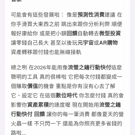
可能會有這些發展啦： 像是
預測性消費
建議 在
你手滑買大東西之前 跳出來跟你分析利弊 順便
報好康給你 或是把小額
回饋
自動轉去
微型投資
讓零錢自己長大 甚至以後玩
元宇宙
或
AR購物
資產轉移跟付錢也能無縫接軌
總之咧 在2026年能用像
流螢之鑰行動快付
這麼
聰明的工具 真的很棒啦 它把每次付錢都變成一
個賺取
價值
的機會 重點是你有沒有心去了解
它、設定它 在這個
數位時代
你怎麼付錢 真的會
影響你
資產累積
的速度喔 現在開始用
流螢之鑰
行動快付 回饋
讓你的每一筆消費 都像夏天的螢
火蟲一樣 不只閃一下 還能為你照亮更多省錢的
路啦...