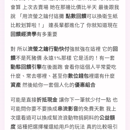
會算 上次去賣場 她在那邊比價比半天 最後跟我
說 「用流螢之鑰付這攤
點數回饋
可以換衛生紙
比較划算啦！」 連長輩都進化了 你就知道現在
回饋經濟學
有多重要
對 所以
流螢之鑰行動快付
強就強在這裡 它的
回
饋
不是死豬價 永遠1%那樣 它是活的！有一套
動態回饋引擎
在後面跑 會看你這個人平常愛吃
什麼、常去哪裡、甚至你
數位錢包
裡還有什麼
資產
然後給你一套個人化的
優惠組合
可能是直接
折抵現金
讓你下一筆就少付一點 也
可能問你要不要換成
串流影音
的免費天數 我上
次還看過可以換成幫流浪動物捐飼料的
公益額
度
這種把選擇權還給用戶的玩法 真的比較吸引