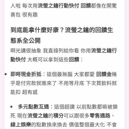
人啦 每次用
流螢之鑰行動快付 回饋
都像在開驚
喜包 很有趣
到底能拿什麼好康？
流螢之鑰
的
回饋生
態系
全公開
啊光講很抽象 我直接列給你看 你用
流螢之鑰行
動快付
大概可以拿到這些
回饋
：
即時現金折抵
：這個最無腦 大家都愛
回饋金
幾
乎是付完款就進來了 不用等月底 下次買飲料就
能扣 超有感
多元點數互通
：這個超讚 以前點數都嘛被鎖
死 現在
流螢之鑰
的
積分
可以跟很多
零售通路
、
線上娛樂
的點數換來換去 價值整個最大化 不會