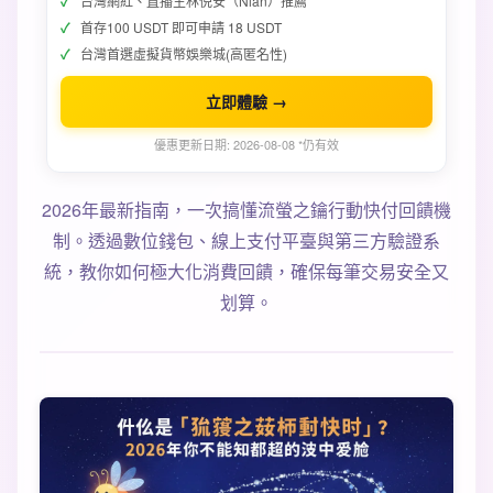
台灣網紅、直播主林倪安（Nian）推薦
首存100 USDT 即可申請 18 USDT
台灣首選虛擬貨幣娛樂城(高匿名性)
立即體驗 →
優惠更新日期: 2026-08-08 *仍有效
2026年最新指南，一次搞懂流螢之鑰行動快付回饋機
制。透過數位錢包、線上支付平臺與第三方驗證系
統，教你如何極大化消費回饋，確保每筆交易安全又
划算。