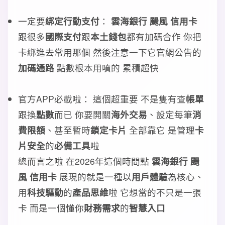
一定要
綁定行動支付
：
雲海銀行 颺風 信用卡
跟很多
國際支付
跟
本土錢包
都有加碼合作 你把
卡綁進去常用那個 然後注意一下它官網公告的
加碼通路
點數根本用噴的 累積超快
官方APP必載啦： 這個超重要 不是隻有查
帳單
跟換
點數
而已 你要開關
海外交易
、設定每筆
消
費限額
、甚至暫時
鎖定卡片
全部靠它 是管理
卡
片安全
的
必備工具
啦
總而言之啦 在2026年這個時間點
雲海銀行 颺
風 信用卡
展現的就是一種以
用戶體驗
為核心、
用
科技驅動
的
產品思維
啦 它想當的不只是一張
卡 而是一個懂你
財務需求
的
智慧入口