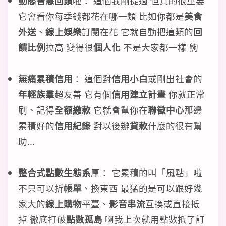
動態智慧回饋
啦： 這個我剛提過 但真的很重要
它會看你每季錢都花在哪一類 比如你都是
美食
外送
、
線上娛樂
訂閱在花 它就自動把這類的
回
饋比例
拉高 變得很
個人化
不是大家都一樣 齁
無痛累積信用
： 這個對
信用小白
或剛出社會的
年輕族羣
超友善 它有個
信用建立計畫
你就正常
刷、記得
全額繳款
它就會幫你在
聯徵中心
那邊
累積好的
信用紀錄
對以後辦
貸款
什麼的很有幫
助...
整合式點數生態系
厚： 它累積的叫「風點」啦
不只可以折
帳單
、換東西 最猛的是可以跟好幾
家大的
線上購物
平臺、
影音串流
互換或直接抵
掉 徹底打破
點數孤島
啊我上次就用點數抵了訂