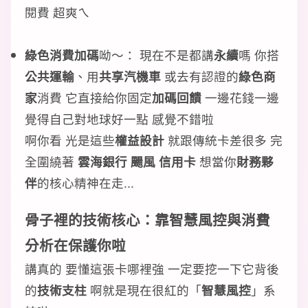
閱費 超爽ㄟ
綠色消費加碼
呦～： 現在不是都講
永續
嗎 你搭
公共運輸
、用
共享汽機車
或去有認證的
綠色商
家
消費 它直接給你固定
加碼回饋
一邊花錢一邊
覺得自己對地球好一點 感覺不錯啦
啊你看 光是這些
權益設計
就跟傳統卡差很多 完
全圍繞著
雲海銀行 颺風 信用卡
想當你
財務夥
伴
的核心精神在走...
骨子裡的
技術核心
：靠
智慧風控
與
消費
分析
在保護你啦
講真的 要懂這張卡哪裡強 一定要挖一下它背後
的
技術支柱
啊就是現在很紅的「
智慧風控
」系