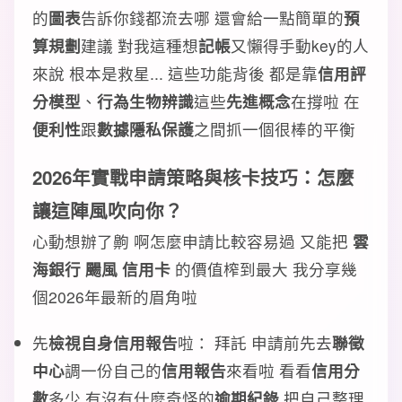
的
圖表
告訴你錢都流去哪 還會給一點簡單的
預
算規劃
建議 對我這種想
記帳
又懶得手動key的人
來說 根本是救星... 這些功能背後 都是靠
信用評
分模型
、
行為生物辨識
這些
先進概念
在撐啦 在
便利性
跟
數據隱私保護
之間抓一個很棒的平衡
2026年實戰
申請策略
與
核卡技巧
：怎麼
讓這陣風吹向你？
心動想辦了齁 啊怎麼申請比較容易過 又能把
雲
海銀行 颺風 信用卡
的價值榨到最大 我分享幾
個2026年最新的眉角啦
先
檢視自身信用報告
啦： 拜託 申請前先去
聯徵
中心
調一份自己的
信用報告
來看啦 看看
信用分
數
多少 有沒有什麼奇怪的
逾期紀錄
把自己整理