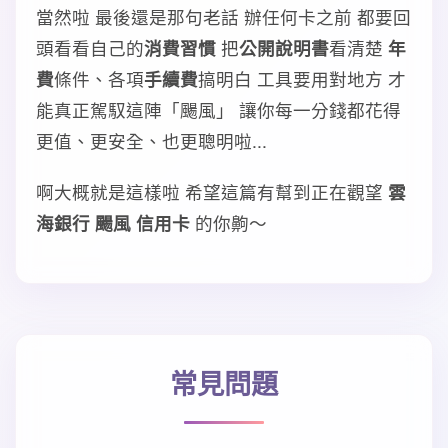
當然啦 最後還是那句老話 辦任何卡之前 都要回
頭看看自己的
消費習慣
把
公開說明書
看清楚
年
費
條件、各項
手續費
搞明白 工具要用對地方 才
能真正駕馭這陣「颺風」 讓你每一分錢都花得
更值、更安全、也更聰明啦...
啊大概就是這樣啦 希望這篇有幫到正在觀望
雲
海銀行 颺風 信用卡
的你齁～
常見問題