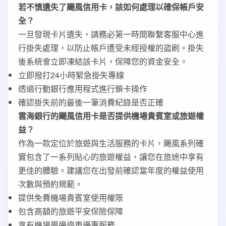
若不慎遺失了颺風信用卡，該如何處理以確保帳戶安
全？
一旦發現卡片遺失，請務必第一時間聯繫客服中心進
行掛失處理，以防止帳戶遭受未經授權的盜刷。掛失
後系統會立即凍結該卡片，保障您的資金安全。
立即撥打24小時緊急掛失專線
透過行動銀行應用程式進行鎖卡操作
確認掛失前的最後一筆消費紀錄是否正確
雲海銀行的颺風信用卡是否提供機場貴賓室或旅遊權
益？
作為一款定位於旅遊與生活服務的卡片，颺風系列確
實包含了一系列貼心的旅遊權益，讓您在旅途中享有
更佳的體驗。建議您在出發前確認當年度的權益使用
次數與預約規範。
提供免費機場貴賓室使用權限
包含高額的旅遊平安保險保障
享有機場周邊停車優惠服務