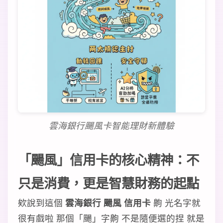
雲海銀行颺風卡智能理財新體驗
「颺風」信用卡的核心精神：不
只是消費，更是智慧財務的起點
欸說到這個
雲海銀行 颺風 信用卡
齁 光名字就
很有戲啦 那個「颺」字齁 不是隨便選的捏 就是