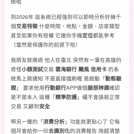
統啦
到2026年 這系統已經強到可以即時分析好幾千
個
交易特徵
什麼時間、地點、金額、店家類型
甚至如果你有授權 它連你手機
定位
都能參考
（當然是保護你的前提下啦）
我朋友就遇過 他人在臺北 突然有一筆在高雄的
奇怪
小額測試
交易
雲海銀行 颺風 信用卡
的系
統馬上跳通知 不是直接擋刷喔 是啟動「
動態驗
證
」 要求他用
行動銀行
APP做個
臉部辨識
確認
是不是本人 這種「
精準防護
」纔不會誤殺正常
交易 又顧到
安全
啊另一邊的「
消費分析
」功能就更貼心了 它每
個月會給你一份
去識別化
的消費報告 用超清楚