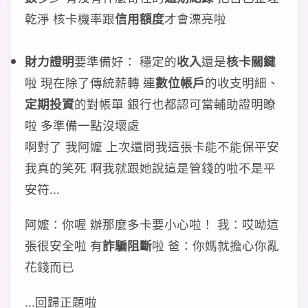
乾淨 核卡機率跟
信用額度
才會漂亮啦
財力證明
要準備好： 穩定的
收入
還是
核卡關鍵
啦 現在除了傳統薪轉 連
數位帳戶
的收支明細、
定期投資
的對帳單 銀行也都認可當輔助證明瞭
啦 多準備一點沒壞處
啊對了 我阿嬤 上次還問我這張卡能不能保平安
我真的笑死 啊我就跟她說這是管錢的啦不是平
安符...
阿嬤：你喔 辦那麼多卡要小心啦！ 我：哎呦這
張很安全啦 有
詐騙阻斷
啦 爸：你媽就擔心你亂
花錢而已
...回歸正題啦