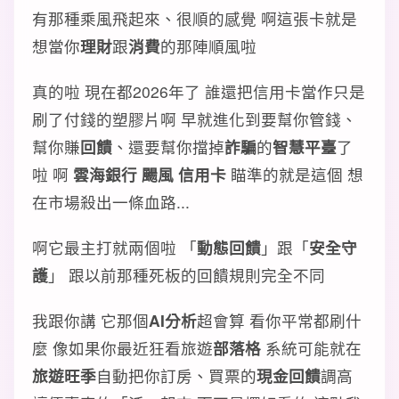
有那種乘風飛起來、很順的感覺 啊這張卡就是
想當你
理財
跟
消費
的那陣順風啦
真的啦 現在都2026年了 誰還把信用卡當作只是
刷了付錢的塑膠片啊 早就進化到要幫你管錢、
幫你賺
回饋
、還要幫你擋掉
詐騙
的
智慧平臺
了
啦 啊
雲海銀行 颺風 信用卡
瞄準的就是這個 想
在市場殺出一條血路...
啊它最主打就兩個啦 「
動態回饋
」跟「
安全守
護
」 跟以前那種死板的回饋規則完全不同
我跟你講 它那個
AI分析
超會算 看你平常都刷什
麼 像如果你最近狂看旅遊
部落格
系統可能就在
旅遊旺季
自動把你訂房、買票的
現金回饋
調高