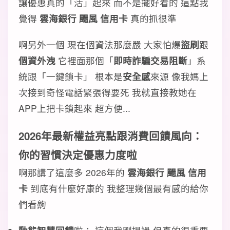
讓優惠真的「活」起來 而不是擺好看的 這點我
覺得
雲海銀行 颺風 信用卡
真的抓很準
啊另外一個 現在個資法那麼嚴 大家怕爆
盜刷
跟
個資外洩
它裡面那個「
即時詐騙交易阻斷
」系
統跟「一鍵鎖卡」 根本是
安全感
來源 像我媽上
次接到奇怪電話緊張得要死 我就直接教她在
APP上把卡鎖起來 超方便...
2026年最新
權益亮點
跟
消費回饋
風向：
你的習慣決定優惠力度啦
啊那講了這麼多 2026年的
雲海銀行 颺風 信用
卡
到底有什麼好康的 我整理幾個最有感的給你
們看齁