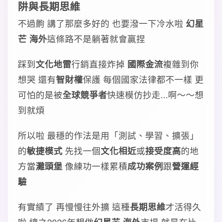
阱與長期思維
不過齁 講了那麼多好的 也要潑一下冷水啦
幻星
芒 海外
這條路不是躺著就會贏捏
踩到
文化地雷
行銷直接炸掉
國際金流
複雜到你
想哭 還有
智財權
保護 每個國家法律都不一樣 更
可怕的是被
全球競爭者
快速模仿抄走...啊～～想
到就煩
所以啦 最穩的作法是用「測試、學習、擴張」
的
敏捷模式
先找一個
文化相近
或
接受度高
的地
方當
灘頭堡
像練功一樣累積
成功案例
跟
營運經
驗
有實績了 再慢慢往外擴 這種
長期思維
才活得久
啦 總之2026年想做
幻星芒 海外
市場 就是在比