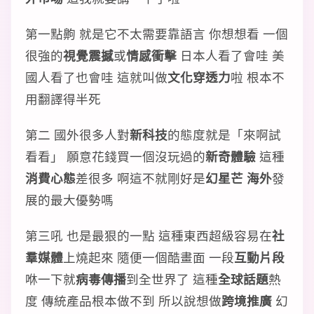
第一點齁 就是它不太需要靠語言 你想想看 一個
很強的
視覺震撼
或
情感衝擊
日本人看了會哇 美
國人看了也會哇 這就叫做
文化穿透力
啦 根本不
用翻譯得半死
第二 國外很多人對
新科技
的態度就是「來啊試
看看」 願意花錢買一個沒玩過的
新奇體驗
這種
消費心態
差很多 啊這不就剛好是
幻星芒 海外
發
展的最大優勢嗎
第三吼 也是最狠的一點 這種東西超級容易在
社
羣媒體
上燒起來 隨便一個酷畫面 一段
互動片段
咻一下就
病毒傳播
到全世界了 這種
全球話題
熱
度 傳統產品根本做不到 所以說想做
跨境推廣
幻