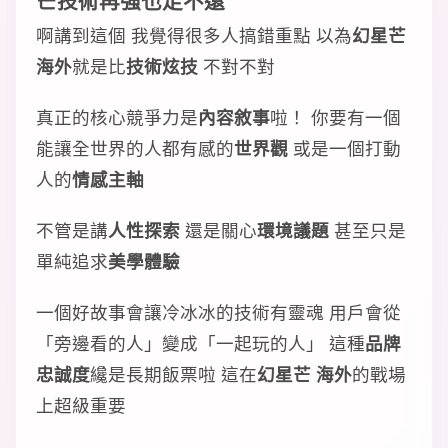
芒技術再強也走不遠
啊講到這個 我覺得很多人搞錯重點 以為
幻星芒
海外
就是比
技術炫技
不對不對
真正的核心競爭力是
內容敘事
啦！ 你要有一個
能讓全世界的人都有感的
世界觀
或是一個打動
人的
情感主軸
不管是講
人性探索
還是關心
環境議題
甚至只是
單純追求
美學體驗
一個好故事會讓冷冰冰的技術有靈魂 用戶會從
「旁邊看的人」變成「一起玩的人」 這種
品牌
忠誠度
纔是長期飯票啦 這在
幻星芒 海外
的戰場
上超級重要