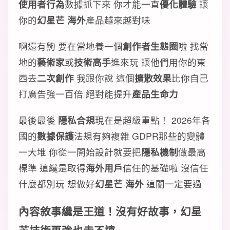
使用者行為
數據抓下來 你才能一直
優化體驗
讓
你的
幻星芒 海外
產品越來越對味
啊還有齁 要在當地養一個
創作者生態圈
啦 找當
地的
藝術家
或
技術高手
進來玩 讓他們用你的東
西去
二次創作
我跟你說 這個
擴散效果
比你自己
打廣告強一百倍 絕對能提升
產品生命力
最後最後
隱私合規
現在是超級重點！ 2026年各
國的
數據保護
法規有夠複雜 GDPR那些的變體
一大堆 你從一開始設計就要把
隱私機制
做最高
標準 這纔是取得
海外用戶
信任的基礎啦 沒信任
什麼都別玩 想做好
幻星芒 海外
這關一定要過
內容敘事纔是王道！沒有好故事，幻星