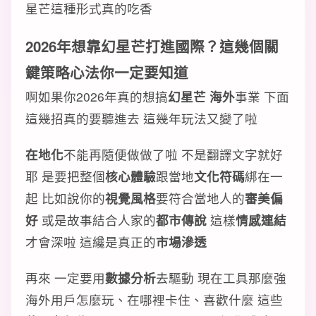
星芒這種形式真的吃香
2026年想靠幻星芒打進國際？這幾個關
鍵策略心法你一定要知道
啊如果你2026年真的想搞
幻星芒 海外
事業 下面
這幾招真的要聽進去 這幾年玩法又變了啦
在地化
不能再隨便做做了啦 不是翻譯文字就好
耶 是要把整個
核心體驗
跟當地
文化符碼
綁在一
起 比如說你的
視覺風格
要符合當地人的
審美偏
好
或是故事結合人家的
都市傳說
這樣
情感連結
才會深啦 這纔是真正的
市場滲透
再來 一定要用
數據分析
去驅動 現在工具那麼強
海外用戶怎麼玩、在哪裡卡住、喜歡什麼 這些