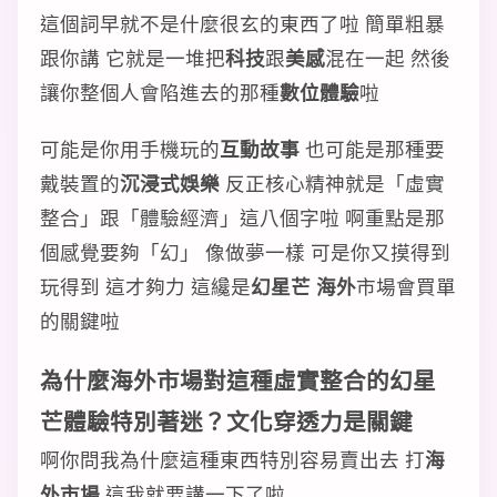
這個詞早就不是什麼很玄的東西了啦 簡單粗暴
跟你講 它就是一堆把
科技
跟
美感
混在一起 然後
讓你整個人會陷進去的那種
數位體驗
啦
可能是你用手機玩的
互動故事
也可能是那種要
戴裝置的
沉浸式娛樂
反正核心精神就是「虛實
整合」跟「體驗經濟」這八個字啦 啊重點是那
個感覺要夠「幻」 像做夢一樣 可是你又摸得到
玩得到 這才夠力 這纔是
幻星芒 海外
市場會買單
的關鍵啦
為什麼海外市場對這種虛實整合的幻星
芒體驗特別著迷？文化穿透力是關鍵
啊你問我為什麼這種東西特別容易賣出去 打
海
外市場
這我就要講一下了啦