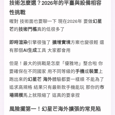
技術怎麼選？2026年的平臺與設備相容
性挑戰
喔對 技術面也要聊一下 現在2026年 要做
幻星
芒
的
技術門檻
真的低很多了
即時渲染
引擎很強了
擴增實境
方案也變很輕 還
有那個
AI生成
工具 大家都會用
但是！最大的挑戰是怎麼「優雅地」整合啦 你
要確保在不同國家 用不同等級的
手機
或
裝置
上
跑出來的
幻星芒 海外
體驗都要一樣順 不能為了
追求高規格 結果只有最新款手機能玩 那你的
市
場規模
馬上就限縮了 這真的要拿捏
風險擺第一！幻星芒海外擴張的常見陷