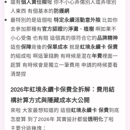
還有
個人責任險
喔 你不小心弄傷別人或弄壞別
人東西 有個基本的
防護網
最特別的是這個啦
特定永續活動意外險
比如你
去參加那種有
官方認證
的
淨灘
、
植樹
啊如果不
小心受傷 也有賠 這個真的很符合它的
品牌精神
這些
保障
背後的
保單成本
就是
虹境永續卡 保費
的組成啦 啊這筆錢齁 有時候是混在
年費
裡面一
起算 有時候會是獨立一筆費用 申請的時候要看
清楚捏
2026年虹境永續卡保費全拆解：費用結
構計算方式與隱藏成本大公開
來啦 大家最想知道的 這個
虹境永續卡 保費
到底
怎麼算 到了2026年 其實設計都蠻
透明化
了啦
主要分這幾塊：