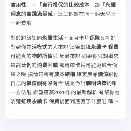
實用性
」、「
自行投保
的
比較成本
」跟「
永續
理念
的
實踐滿足感
」這三個放在同一個
天平
上
一起看啦
對於超級認同
永續生活
、而且卡片
保障
又剛好
對到你
生活模式
的人來說 這筆
虹境永續卡 保費
可能真的
物超所值
啦 反過來說 如果你只想追求
最高
比例
的
消費回饋
那傳統
卡片
可能更適合你
總之啦 搞清楚所有
成本結構
確定產品
價值
跟你
自己的
價值觀
有沒有合 纔是做出
聰明決策
的唯
一方法啦 希望這篇2026年的最新解析 有幫你看
清楚
虹境永續卡 保費
後面到底藏了什麼啦 嘿～