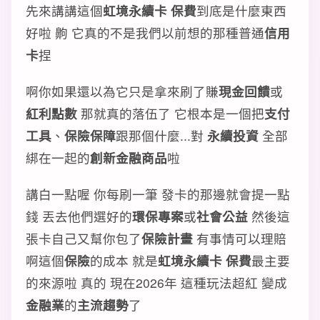
先來講講這個
虹境永續卡 保費
到底是什麼東西
好啦 齁 它真的不是我們以前想的那種普通
信用
卡
捏
啊你如果還以為它只是拿來刷了賺
現金回饋
或
紅利點數
那就真的落伍了 它根本是一個把
支付
工具
、
保險保障
跟那個什麼...對
永續投資
全部
綁在一起的
創新金融商品
啦
講白一點喔 你每刷一筆 發卡的那邊就會提一點
錢 丟去他們選好的
環保專案
或
社會公益
然後這
張卡自己又幫你包了
保險計畫
有事情可以理賠
啊這個
保險
的成本 就是
虹境永續卡 保費
最主要
的來源啦 真的 現在2026年 這種玩法超紅 變成
金融業
的
主流趨勢
了