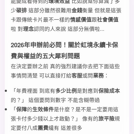
能變成看得到的
環境效益
比如說幫你算減了多
少
碳排
這部分雖然很難用
金錢
衡量 但就是這張
卡跟傳統卡片最不一樣的
情感價值
跟
社會價值
啦 對
理念
認同的人來說 這部分無價啦...
2026年申辦前必問！關於虹境永續卡保
費與權益的五大犀利問題
在決定要辦之前 真的強烈建議你去把下面這些
事情問清楚 可以直接打給
客服
或問
業務
：
「年費裡面 到底有
多少比例
是對應到
保險成本
的？」 這個要問到數字 不能含糊帶過
「
保障
的
生效條件
是什麼？是不是一定要用這
張卡付多少錢以上才啟動？」 像有的
旅平險
規
定要付八成
團費
纔有 這差很多