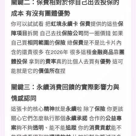
關鍵二：保費相對於你自己出去投保的
成本 有沒有團體優勢
你可以試試看 把
虹境永續卡 保費
提供的這些
保
障項目
拆開 自己去找
保險公司
問一圈價錢 如果
自己買
相同範圍
的
保險
總
保費
是不是比卡片內
含的還貴很多 在2026年 很多這種
金融商品
靠
團
體投保
拿到的
費率
真的比個人去買有
優勢
這可
能就是它的
價值所在
捏
關鍵三：永續消費回饋的實際影響力與
情感認同
這張卡的核心
精神
就是
永續
啦 除了
保險
你更該
關心它們怎麼執行那個
永續承諾
合作的
公益專
案
夠不夠
透明
、能不能
追蹤
你的
消費貢獻
能不