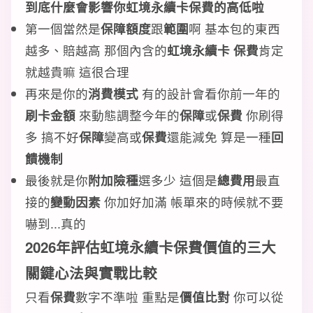
到底什麼會影響你虹境永續卡保費的高低啦
第一個當然是
保障額度
跟
範圍
啊 基本包的東西
越多、賠越高 那個內含的
虹境永續卡 保費
肯定
就越貴嘛 這很合理
再來是你的
消費模式
有的設計會看你前一年的
刷卡金額
來動態調整今年的
保障
或
保費
你刷得
多 搞不好
保障
變高或
保費
還能減免 算是一種
回
饋機制
最後就是你
附加險種
選多少 這個是
總費用
最直
接的
變動因素
你加好加滿 帳單來的時候就不要
嚇到...真的
2026年評估虹境永續卡保費價值的三大
關鍵心法與實戰比較
只看
保費
數字不準啦 重點是
價值比對
你可以從