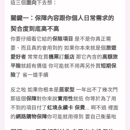
這三個
面向
下去想：
關鍵一：保障內容跟你個人日常需求的
契合度到底高不高
你要仔細看它給的
保險項目
是不是你真正需
要、而且真的會用到的 如果你本來就是個
旅遊
愛好者
常常在買
機票
訂
飯店
那它內含的
高額旅
平險
就超有價值 你可能就不用再另外買
短期保
險
了 省一道手續
反之啦 如果你根本是
居家型
一年出不了幾次門
那這個
保障
對你來說
實用性
就低 你等於為了用
不到的項目付了
虹境永續卡 保費
... 啊不過 裡面
的
網路購物保障
你可能就用得到 要自己衡量啦