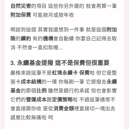
自然災害
的項目 這些你另外選的 就會再算一筆
附加保費
可能按月或按年收
啊說到這個 其實我還想到一件事 就是這個
附加
險
的
續約
有的
機構
會自動續 你要自己記得去取
消 不然會一直扣款喔...
3. 永續基金提撥 這不是保費但很重要
嚴格來說這筆不是
虹境永續卡 保費
啦 但它是整
張卡
成本結構
的一環 你每刷一筆 它提撥去
永續
基金
的那個
比例
雖然是銀行的承諾 但也會影響
它們的
營運成本
跟
定價策略
啦 不過這筆通常不
會直接跟你收 是從
消費金額
裡直接切一塊出去
感覺比較無痛啦 呵