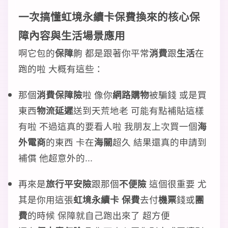
一次搞懂虹境永續卡保費換來的核心保
障內容與生活場景應用
啊它包的
保障
齁 都是跟著你平常
消費
跟
生活
在
跑的啦 大概有這些：
那個
消費保障險
啦 像你
網路購物
被騙錢 或是買
東西
物流延遲
送到天荒地老 可能有點補貼這樣
有啦 不過這真的要看人啦 我朋友上次買一個
海
外電商
的東西 卡在
海關
超久 結果還真的申請到
補償 他超意外的...
再來是
旅行平安險
跟那個
不便險
這個很重要 尤
其是你用這張
虹境永續卡 保費
去付
機票
錢或
團
費
的時候 保障就自己跑出來了 超方便