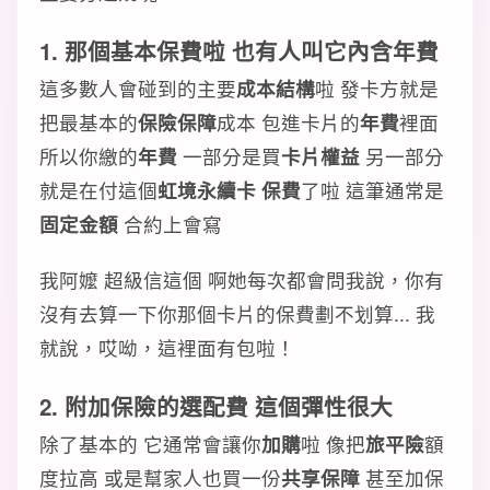
1. 那個基本保費啦 也有人叫它內含年費
這多數人會碰到的主要
成本結構
啦 發卡方就是
把最基本的
保險保障
成本 包進卡片的
年費
裡面
所以你繳的
年費
一部分是買
卡片權益
另一部分
就是在付這個
虹境永續卡 保費
了啦 這筆通常是
固定金額
合約上會寫
我阿嬤 超級信這個 啊她每次都會問我說，你有
沒有去算一下你那個卡片的保費劃不划算... 我
就說，哎呦，這裡面有包啦！
2. 附加保險的選配費 這個彈性很大
除了基本的 它通常會讓你
加購
啦 像把
旅平險
額
度拉高 或是幫家人也買一份
共享保障
甚至加保