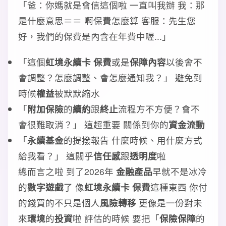
「爸：你媽就是會信這個啦 一直叫我辦 我：那
是什麼意思＝＝ 啊保費怎麼算 客服：先生您
好，我們的保費是內含在年費中喔...」
「這個
虹境永續卡 保費
或是
保障內容
以後會不
會調整？怎麼調整、會怎麼通知我？」 避免到
時候
權益
被默默縮水
「
附加保險
的
續約
跟
終止
流程方不方便？會不
會很難取消？」 這超重要 關係到你的
資金流動
「
永續基金
的提撥報告 什麼時候、用什麼方式
給我看？」 這關乎
信任感
跟
透明度
啦
總而言之啦 到了2026年
金融產品
早就不是冰冷
的
數字遊戲
了 像
虹境永續卡 保費
這種東西 你付
的錢買的不只是個人
風險轉移
更像是一份對未
來
環境
的
投資
啦 評估的時候 要把「
保險保障
的