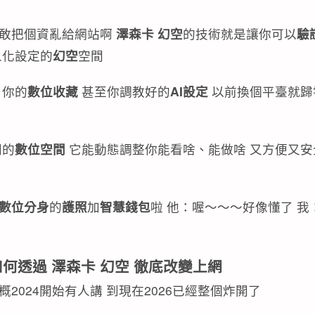
還敢把個資亂給網站啊
澤森卡 幻空
的技術就是讓你可以
驗
人化設定的
幻空
空間
你的
數位收藏
甚至你調教好的
AI設定
以前換個平臺就歸
同的
數位空間
它能動態調整你能看啥、能做啥 又方便又安
數位分身
的
護照
加
智慧錢包
啦 他：喔～～～好像懂了 我
 如何透過 澤森卡 幻空 徹底改變上網
概2024開始有人講 到現在2026已經整個炸開了