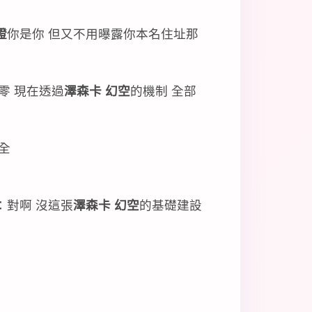
證
你是你 但又不用曝露你本名住址那
零 現在透過
澤森卡 幻空
的機制 全部
全
：對啊 沒這張
澤森卡 幻空
的基礎建設