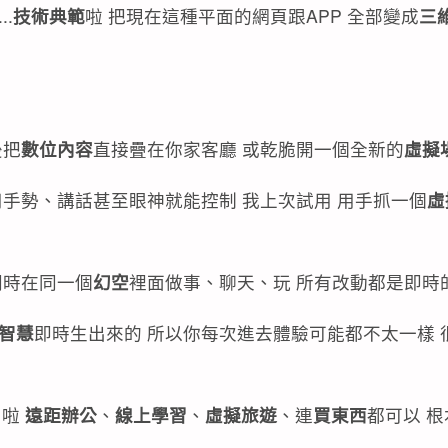
.
技術典範
啦 把現在這種平面的網頁跟APP 全部變成
三
後把
數位內容
直接疊在你家客廳 或乾脆開一個全新的
虛擬
手勢、講話甚至眼神就能控制 我上次試用 用手抓一個
虛
同時在同一個
幻空
裡面做事、聊天、玩 所有改動都是即時
智慧
即時生出來的 所以你每次進去體驗可能都不太一樣 
了啦
遠距辦公
、
線上學習
、
虛擬旅遊
、連
買東西
都可以 