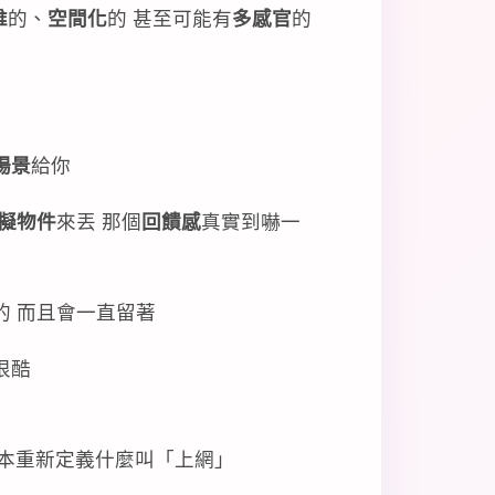
維
的、
空間化
的 甚至可能有
多感官
的
場景
給你
擬物件
來丟 那個
回饋感
真實到嚇一
的 而且會一直留著
很酷
根本重新定義什麼叫「上網」