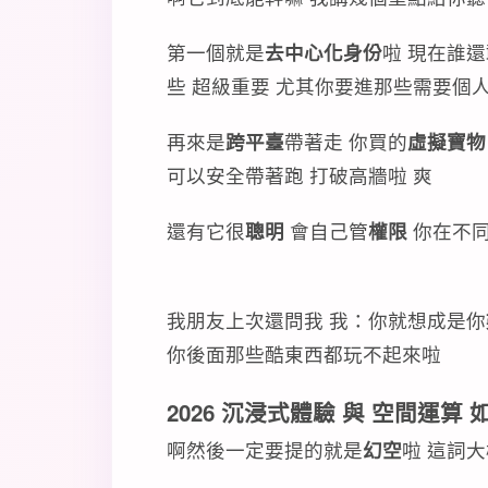
第一個就是
去中心化身份
啦 現在誰
些 超級重要 尤其你要進那些需要個
再來是
跨平臺
帶著走 你買的
虛擬寶物
可以安全帶著跑 打破高牆啦 爽
還有它很
聰明
會自己管
權限
你在不
我朋友上次還問我 我：你就想成是你
你後面那些酷東西都玩不起來啦
2026 沉浸式體驗 與 空間運算
啊然後一定要提的就是
幻空
啦 這詞大