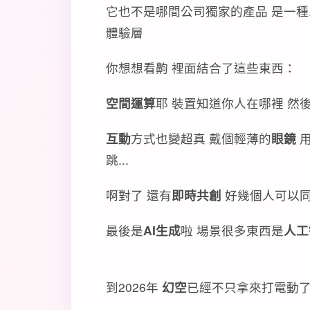
它也不是哪間公司獨家的產品 是一種..
體驗層
你想想看齁 裡面結合了這些東西：
空間運算
耶 裝置知道你人在哪裡 然
互動
方式也變超真 戴個輕薄的
眼鏡
用
跳...
啊對了 還有
即時共創
好幾個人可以
最後是
AI生成
啦 場景很多東西是
人工
到2026年
幻空
已經不只拿來打電動