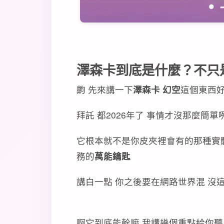
澤森卡到底是什麼？不只
齁 先來講一下
澤森卡 幻空
這個東西好
拜託 都2026年了 事情才沒那麼簡單
它根本就不是你皮夾裡會有的那種實體卡
務的
萬能鑰匙
講白一點 你之後要在網路世界混 沒
啊它到底能幹嘛 我講幾個重點給你聽