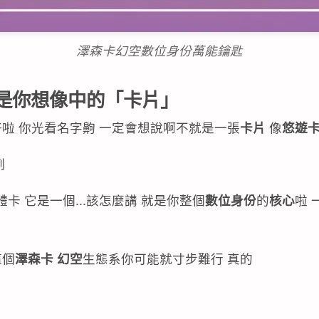
澤森卡幻空數位身份萬能鑰匙
是你想像中的「卡片」
啦 你光看名字齁 一定會想說啊不就是一張
卡片
像
悠遊
咧
 它是一個...該怎麼講 就是你整個
數位身份
的
核心
啦 
這個
澤森卡 幻空
生態系你可能就寸步難行 真的