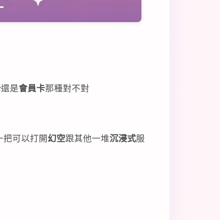
卡
還是
會員卡
那種對不對
一把可以打開
幻空
跟其他一堆
沉浸式
服