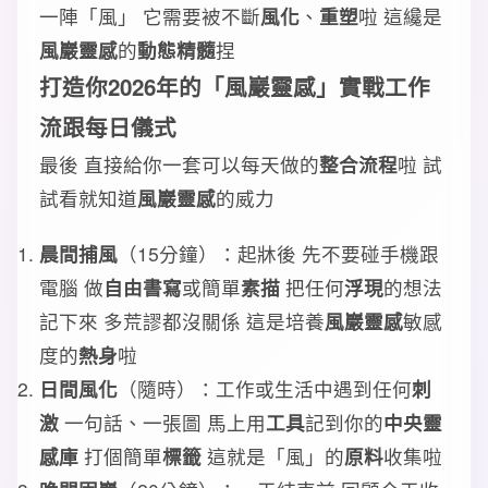
一陣「風」 它需要被不斷
風化
、
重塑
啦 這纔是
風巖靈感
的
動態精髓
捏
打造你2026年的「
風巖靈感
」
實戰工作
流
跟
每日儀式
最後 直接給你一套可以每天做的
整合流程
啦 試
試看就知道
風巖靈感
的威力
晨間捕風
（15分鐘）：起牀後 先不要碰手機跟
電腦 做
自由書寫
或簡單
素描
把任何
浮現
的想法
記下來 多荒謬都沒關係 這是培養
風巖靈感
敏感
度的
熱身
啦
日間風化
（隨時）：工作或生活中遇到任何
刺
激
一句話、一張圖 馬上用
工具
記到你的
中央靈
感庫
打個簡單
標籤
這就是「風」的
原料
收集啦