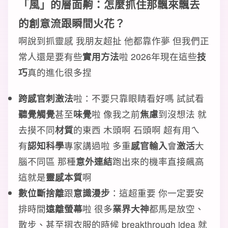
「風」的層面齁：怎麼抓住那飄來飄去
的
創意流
跟
瞬間火花
？
啊說到抓靈感 我朋友超扯 他都靠作夢 但我們正
常人還是要有些
實用方法
啦 2026年現在這些
技
巧
真的進化很多捏
跨感官刺激法
啦：不要只靠眼睛看好嗎 試試看
聽覺觸覺
甚至
味覺
啦 像我之前
焦慮
到沒想法 就
去摸不同
材質
的東西 木頭啊 石頭啊 超有用ㄟ
有
認知科學
專家講過啦 多重
感官輸入
會
激活
大
腦不同區 那種
意外連結
跑出來的機率直接飆高
這就是
靈感本質
啊
數位斷捨離
跟
意識漫步
：這超重要 你一定要安
排時間
遠離螢幕
啦 很多
業界大神
都馬是放空、
散步、甚至摺衣服的時候 breakthrough idea 就