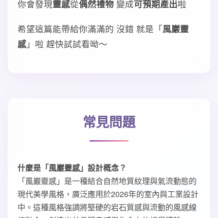
你會發現
靈感
從
偶然禮物
變成
可預期產出
啦
希望這篇能帶給你滿滿的 沒錯 就是「
風巖靈
感
」啦 趕快試試看呦～
常見問題
什麼是「風巖靈感」設計概念？
「風巖靈感」是一種結合自然地質紋理與氣流動態的
現代美學風格，廣泛應用於2026年的室內與工業設計
中。這種風格強調將堅硬的岩石質感與流動的風感線