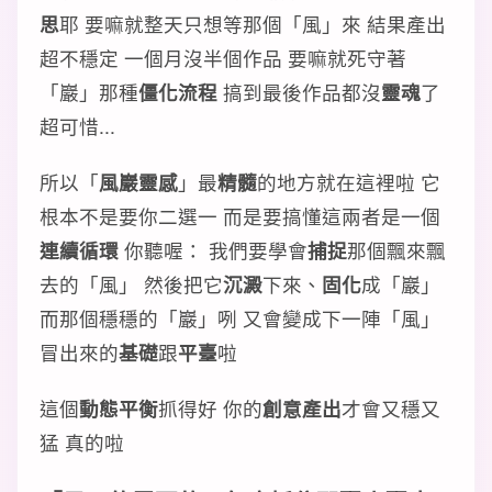
思
耶 要嘛就整天只想等那個「風」來 結果產出
超不穩定 一個月沒半個作品 要嘛就死守著
「巖」那種
僵化流程
搞到最後作品都沒
靈魂
了
超可惜...
所以「
風巖靈感
」最
精髓
的地方就在這裡啦 它
根本不是要你二選一 而是要搞懂這兩者是一個
連續循環
你聽喔： 我們要學會
捕捉
那個飄來飄
去的「風」 然後把它
沉澱
下來、
固化
成「巖」
而那個穩穩的「巖」咧 又會變成下一陣「風」
冒出來的
基礎
跟
平臺
啦
這個
動態平衡
抓得好 你的
創意產出
才會又穩又
猛 真的啦