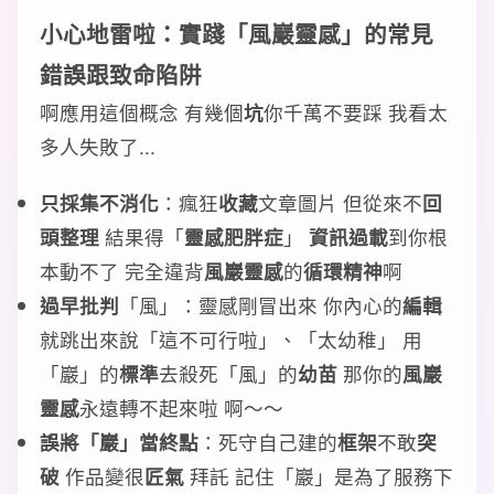
小心
地雷
啦：實踐「
風巖靈感
」的
常見
錯誤
跟
致命陷阱
啊應用這個概念 有幾個
坑
你千萬不要踩 我看太
多人失敗了...
只採集不消化
：瘋狂
收藏
文章圖片 但從來不
回
頭整理
結果得「
靈感肥胖症
」
資訊過載
到你根
本動不了 完全違背
風巖靈感
的
循環精神
啊
過早批判
「風」：靈感剛冒出來 你內心的
編輯
就跳出來說「這不可行啦」、「太幼稚」 用
「巖」的
標準
去殺死「風」的
幼苗
那你的
風巖
靈感
永遠轉不起來啦 啊～～
誤將「巖」當終點
：死守自己建的
框架
不敢
突
破
作品變很
匠氣
拜託 記住「巖」是為了服務下