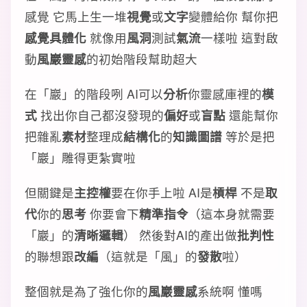
感覺 它馬上生一堆
視覺
或
文字
變體給你 幫你把
感覺具體化
就像用
風洞
測試
氣流
一樣啦 這對啟
動
風巖靈感
的初始階段幫助超大
在「巖」的階段咧 AI可以
分析
你靈感庫裡的
模
式
找出你自己都沒發現的
偏好
或
盲點
還能幫你
把雜亂
素材
整理成
結構化
的
知識圖譜
等於是把
「巖」雕得更紮實啦
但關鍵是
主控權
要在你手上啦 AI是
槓桿
不是
取
代
你的
思考
你要會下
精準指令
（這本身就需要
「巖」的
清晰邏輯
） 然後對AI的產出做
批判性
的聯想跟
改編
（這就是「風」的
發散
啦）
整個就是為了強化你的
風巖靈感
系統啊 懂嗎