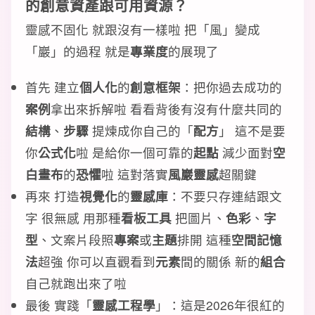
的
創意資產
跟
可用資源
？
靈感不固化 就跟沒有一樣啦 把「風」變成
「巖」的過程 就是
專業度
的展現了
首先 建立
個人化
的
創意框架
：把你過去成功的
案例
拿出來拆解啦 看看背後有沒有什麼共同的
結構
、
步驟
提煉成你自己的「
配方
」 這不是要
你
公式化
啦 是給你一個可靠的
起點
減少面對
空
白畫布
的
恐懼
啦 這對落實
風巖靈感
超關鍵
再來 打造
視覺化
的
靈感庫
：不要只存連結跟文
字 很無感 用那種
看板工具
把圖片、
色彩
、
字
型
、文案片段照
專案
或
主題
排開 這種
空間記憶
法
超強 你可以直觀看到
元素
間的關係 新的
組合
自己就跑出來了啦
最後 實踐「
靈感工程學
」：這是2026年很紅的