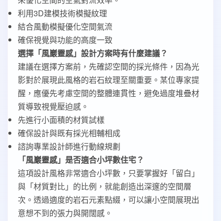
利用3D建模技術模擬紋理
結合風動模擬優化空間氣流
確保視覺與功能的高度一致
選擇「風巖靈感」設計方案時有什麼建議？
建議在選擇方案前，先確認空間的採光條件，因為光
影對於展現此風格的岩石紋理至關重要。某位專家提
醒，應優先考慮空間的整體連貫性，避免過度堆疊材
質導致視覺壓迫感。
先進行小面積的材質試樣
確保設計與既有採光相輔相成
諮詢專業設計師進行動線規劃
「風巖靈感」是否適合小坪數住宅？
這項設計風格非常適合小坪數，只要掌握好「留白」
與「材質對比」的比例，就能創造出深邃的空間層
次。透過適度的岩石元素點綴，可以讓小空間展現出
意想不到的張力與開闊感。