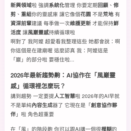
新興領域
啦 強調
系統化
管理 你要定期
回顧
、
修
剪
、
重組
你的靈感庫 讓它像個
花園
不是
荒地
有
資深前輩
建議 每季做一次
維護更新
才能保持
鮮
活度
讓
風巖靈感
持續循環啦
啊對了 我阿嬤 超愛看我整理這些 她都會說：啊
你這個是在建廟喔 這麼認真 我：阿嬤這是
「巖」的部分啦 要穩住啦...
2026年
最新趨勢
齁：
AI協作
在「
風巖靈
感
」
循環
裡怎麼玩？
講到趨勢 一定要提
人工智慧
啦 2026年的AI早就
不是單純
內容生成
器了 它現在是「
創意協作夥
伴
」啦 角色超重要
在「風」的階段齁 你可以跟AI講一個很
模糊
的