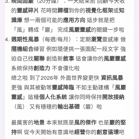
晚間固巖
（20分鐘）：一天結束前 回顧今天收
的
靈感碎片
花時間
歸檔
到你的
視覺化框架
或
知
識庫
想一兩個可能的
應用方向
這步就是把
「風」轉成「巖」 完成
風巖靈感
的關鍵一步啦
週期性風暴
（每週/每月）：定期
瀏覽
靈感庫 做
隨機組合
練習 例如隨便挑一張圖配一段文字 強
迫自己找
關聯
創造新
敘事
這會讓你的
風巖靈感
系統保持
創造力
不會僵化啦
總之啦 到了2026年 外面世界變更快
資訊風暴
更強 與其被動等
靈感降臨
不如主動建構「
風巖
靈感
」這種
個人化系統
讓你同時保持
開放接納
（風） 又有穩穩的
輸出基礎
（巖）啦
最厲害的
地景
本來就既是
風的傑作
也是
巖的堅
持
啊 從今天開始有意識地
經營
你的
創意循環
吧