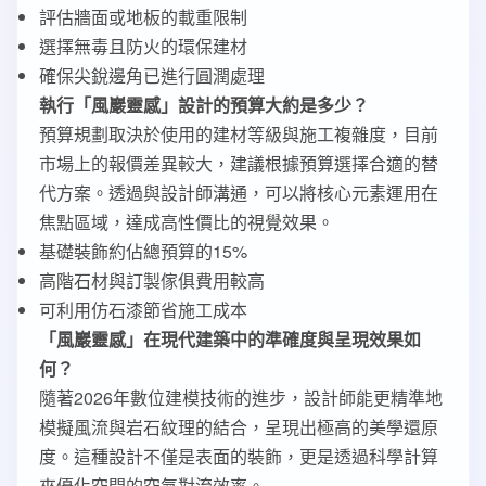
評估牆面或地板的載重限制
選擇無毒且防火的環保建材
確保尖銳邊角已進行圓潤處理
執行「風巖靈感」設計的預算大約是多少？
預算規劃取決於使用的建材等級與施工複雜度，目前
市場上的報價差異較大，建議根據預算選擇合適的替
代方案。透過與設計師溝通，可以將核心元素運用在
焦點區域，達成高性價比的視覺效果。
基礎裝飾約佔總預算的15%
高階石材與訂製傢俱費用較高
可利用仿石漆節省施工成本
「風巖靈感」在現代建築中的準確度與呈現效果如
何？
隨著2026年數位建模技術的進步，設計師能更精準地
模擬風流與岩石紋理的結合，呈現出極高的美學還原
度。這種設計不僅是表面的裝飾，更是透過科學計算
來優化空間的空氣對流效率。