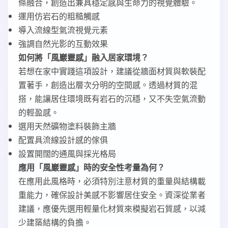
條融合，創造出兼具穩定感與生命力的視覺體驗。
運用仿岩石的粗糙觸感
導入流線型氣流視覺元素
強調自然光影的互動效果
如何將「風巖靈感」融入居家環境？
若想在家中實踐這項設計，建議從牆面材質與軟裝配
置著手，創造出層次分明的空間感。透過材質的混
搭，能讓居住環境既有岩石的沉穩，又不失空氣流動
的輕盈感。
選用天然礦物塗料裝飾主牆
配置具流線設計感的傢俱
設置開闊的通風與採光格局
應用「風巖靈感」時的安全性考量為何？
在應用此風格時，必須特別注意材質的重量與結構載
重能力，確保設計美感不影響居住安全。資深從業者
建議，應優先選用輕量化材質來模擬岩石質感，以減
少建築結構的負擔。