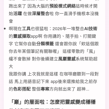
跑出來了 因為大腦的
預設模式網絡
這時候才開
始
活躍
在做
深層整合
啦 你一直滑手機根本沒機
會
啊現在
工具
也很猛啦：2026年一堆整合
AI技術
的
靈感擷取
app啊 你用講的、隨手拍、打關鍵
字 它幫你自動
分類標籤
還會跟你說「欸這個跟
你去年某個筆記有關聯喔」 這樣零散的「風」
纔不會散掉 對你後續建立
風巖靈感
系統幫助超
大
我跟你講 上次我就是這樣 在咖啡廳聽到一段對
話 馬上用語音記下來 app後來還推給我之前存
的
色彩搭配
整個
專案
方向就出來了 超神...
「巖」的層面啦：怎麼把靈感變成穩穩