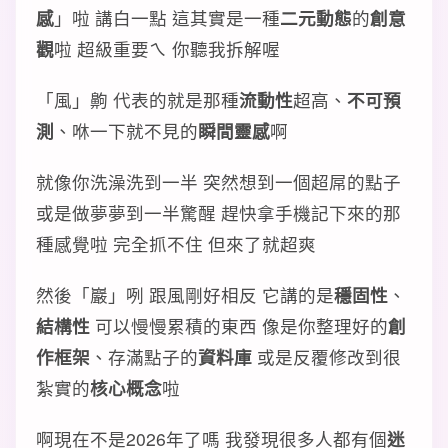
感
」啦 講白一點 這其實是一種
二元動態
的
創意
觀
啦 超級重要ㄟ 你聽我拆解喔
「風」齁 代表的就是那種
流動性
超高、
不可預
測
、咻一下就不見的
瞬間靈感
啊
就像你洗澡洗到一半 突然想到一個超屌的點子
或是做夢夢到一半驚醒 趕快拿手機記下來的那
種感覺啦 完全抓不住 但來了就超爽
然後「巖」咧 跟風剛好相反 它講的是
穩固性
、
結構性
可以慢慢累積的東西 像是你整理好的
創
作框架
、存滿點子的
資料庫
或是反覆修改到很
紮實的
核心概念
啦
啊現在不是2026年了嗎 我發現很多人都有個
迷