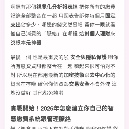
啊還有那個
視覺化分析報表
捏 把你所有的繳費
記錄全部整合在一起 用圖表告訴你每個月
固定
支出
佔多少、哪邊的錢突然暴增 讓你一眼就看
懂自己消費的「脈絡」在哪裡 這對
個人理財
來
說根本是神器
最後一個 也是最重要的啦
安全與隱私保護
啊你
所有繳費資訊都整合在一起 聽起來很可怕對不
對 所以現在都用最新的
加密技術
跟
去中心化
的
概念在存啦 確保你個資跟
交易安全
不會外洩 這
塊沒做好 其他都免談啦
實戰開始！2026年怎麼建立你自己的
智
慧繳費
系統跟
管理脈絡
懂了概念厚 那接下來就動手做啦 啊我跟你講 從