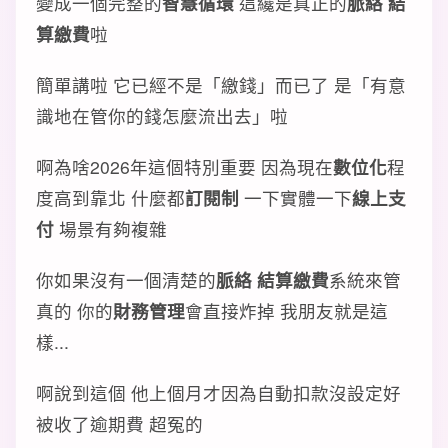
變成一個完整的
智慧循環
這纔是真正的
脈絡 結
算繳費
啦
簡單講啦 它已經不是「繳錢」而已了 是「有意
識地在管你的錢怎麼流出去」啦
啊為啥2026年這個特別重要 因為現在
數位化
程
度高到靠北 什麼都
訂閱制
一下實體一下
線上支
付
場景有夠複雜
你如果沒有一個清楚的
脈絡 結算繳費
系統來管
真的 你的
財務管理
會直接炸掉 我朋友就是這
樣...
啊說到這個 他上個月才因為自動扣款沒設定好
被收了逾期費 超冤的