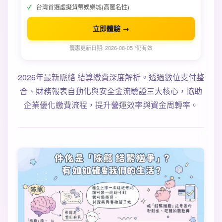
台灣首選虛擬貨幣娛樂城(高匿名性)
立即體驗 →
優惠更新日期: 2026-08-05 *仍有效
2026年最新脈絡 結算繳費深度解析。透過數位支付整
合、財務報表自動化與安全金流驗證三大核心，協助
企業優化繳費流程，提升營運效率與資金周轉率。