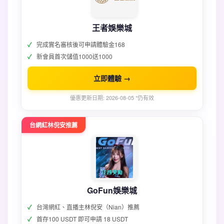
王者娛樂城
完成實名審核後可申請體驗金168
新會員首次儲值1000送1000
立即體驗 →
優惠更新日期: 2026-08-05 *仍有效
台網紅林倪安推薦
GoFun娛樂城
台灣網紅、直播主林倪安（Nian）推薦
首存100 USDT 即可申請 18 USDT