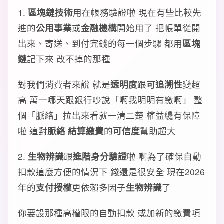
1.
區塊鏈技術
用在帳務驗證啦 現在有些比較先
進的
公用事業
或
金融機構
開始用了 把帳單從開
出來、寄送、到付完錢的每一個步驟 都用
區塊
鏈
記下來 改不掉的那種
對我們消費者來說 就是
透明度
跟
可追溯性
變超
高 萬一哪天跟銀行吵說「啊我明明有繳啊」 整
個「脈絡」拉出來看就一清二楚 權益纔有保障
啦 這對
脈絡 結算繳費
的
可信度
幫助超大
2.
生物辨識
跟
進階身分驗證
啦 啊為了確保自動
扣款這麼方便的情況下 錢還是很安全 現在2026
年的
支付授權
更依賴多因子
生物辨識
了
你要設那種高權限的自動扣款 或加新的繳費項