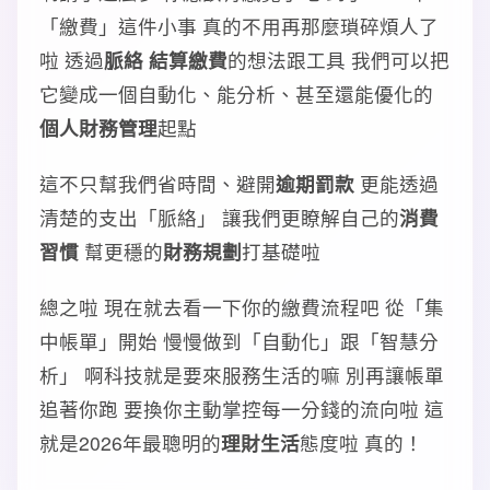
「繳費」這件小事 真的不用再那麼瑣碎煩人了
啦 透過
脈絡 結算繳費
的想法跟工具 我們可以把
它變成一個自動化、能分析、甚至還能優化的
個人財務管理
起點
這不只幫我們省時間、避開
逾期罰款
更能透過
清楚的支出「脈絡」 讓我們更瞭解自己的
消費
習慣
幫更穩的
財務規劃
打基礎啦
總之啦 現在就去看一下你的繳費流程吧 從「集
中帳單」開始 慢慢做到「自動化」跟「智慧分
析」 啊科技就是要來服務生活的嘛 別再讓帳單
追著你跑 要換你主動掌控每一分錢的流向啦 這
就是2026年最聰明的
理財生活
態度啦 真的！