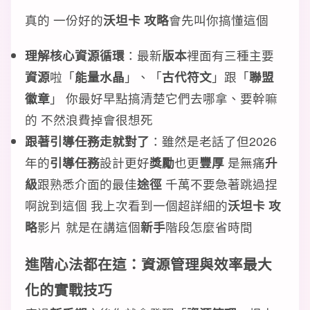
真的 一份好的
沃坦卡 攻略
會先叫你搞懂這個
理解核心
資源循環
：最新
版本
裡面有三種主要
資源
啦「
能量水晶
」、「
古代符文
」跟「
聯盟
徽章
」 你最好早點搞清楚它們去哪拿、要幹嘛
的 不然浪費掉會很想死
跟著
引導任務
走就對了
：雖然是老話了但2026
年的
引導任務
設計更好
獎勵
也更
豐厚
是無痛
升
級
跟熟悉介面的最佳
途徑
千萬不要急著跳過捏
啊說到這個 我上次看到一個超詳細的
沃坦卡 攻
略
影片 就是在講這個
新手
階段怎麼省時間
進階
心法
都在這：
資源管理
與
效率最大
化
的實戰技巧