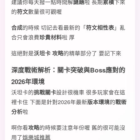
建議你每天撥一點時間解
謎題
啦 長期
累積
下來
的
符文
數量很可觀喔
合成
的時候 切記去看最新的「
符文相性表
」亂
合只會浪費
珍貴材料
啦 厚
這絕對是
沃坦卡 攻略
的精華部分了 要記下來
深度
戰術解析
：
關卡突破
與
Boss應對
的
2026年
環境
沃坦卡的
挑戰關卡
設計很機車 很多玩家會在這
裡卡住 下面是針對2026年最新
版本
環境
的
戰術
分析
啦
啊你看
攻略
的時候要注意年份喔 舊的很可能沒
用了
娛樂城推薦