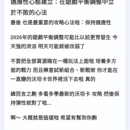
適應性心態
建立
：在
遊戲平衡
調整
中
立
於不敗
的
心法
最後 也是最重要的
攻略
心法
啦：保持
適應性
2026年的
遊戲平衡
調整
可能比以前更常發生 今
天強的
流派
明天可能就被改弱了
不要把全部
資源
賭在一種
玩法
上面啦 培養多方
面的
戰力
而且樂意試
新組合
、
新戰術
你才能在
一直變的沃坦卡世界裡活下去啦 真的
總而言之齁 多看多學最新的
沃坦卡 攻略
然後保
持
彈性
就對了啦...
啊～ 大概就是這樣啦 希望有幫到你齁