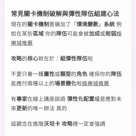
常見
關卡機制
破解
與
彈性隊伍
組建
心法
現在的
關卡機制
普遍加了「
環境變數
」
系統
例
如在某些
區域
你的
隊伍
可能會被
加成
或
削弱
娛
樂城推薦
攻略
的
核心
就在於：
組
彈性隊伍
啦
不要只養一種
屬性
或
類型
的
角色
確保你的
隊伍
能應付兩種以上的
場景變化
啦
娛樂城推薦
有
專家
在線上講座說過
彈性化
配置
纔是應對未
來
更新
的唯一辦法 真的
這觀念在進階
沃坦卡 攻略
裡一定會強調