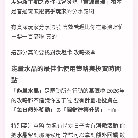
度過
新手期
之後你就會發現「
資源管理
」根本
是普通玩家跟
高手玩家
的分水嶺啊
有資深玩家分享過啦 高效
管理
比你在那邊瞎忙
重要一百倍啦 真的
這部分真的要找對
沃坦卡 攻略
來學
能量水晶
的
最佳化
使用
策略
與
投資
時間
點
「
能量水晶
」是驅動所有行動的
基礎
啦 2026年
的
攻略
都不建議你囤了啦 要有
計劃
地
投資
在
「
每日額外獎勵
」跟「
關鍵建築升級
」上面
特別要注意齁 每週有特定日子會有
消耗活動
你
把
水晶
留到那時候用 常常可以拿到
額外回饋
效