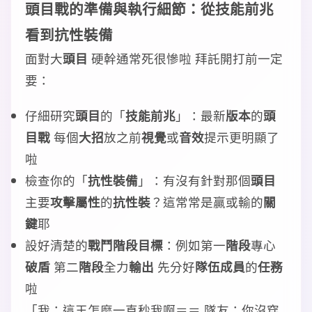
頭目戰
的
準備
與
執行
細節：從
技能前兆
看到
抗性裝備
面對大
頭目
硬幹通常死很慘啦 拜託開打前一定
要：
仔細研究
頭目
的「
技能前兆
」：最新
版本
的
頭
目戰
每個
大招
放之前
視覺
或
音效
提示更明顯了
啦
檢查你的「
抗性裝備
」：有沒有針對那個
頭目
主要
攻擊屬性
的
抗性裝
？這常常是贏或輸的
關
鍵
耶
設好清楚的
戰鬥階段
目標
：例如第一
階段
專心
破盾
第二
階段
全力
輸出
先分好
隊伍成員
的
任務
啦
「我：這王怎麼一直秒我啊＝＝ 隊友：你沒穿