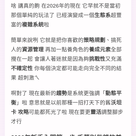
啥 講真的齁 在2026年的現在 它早就不是當初
那個單純的玩法了 已經演變成一個
生態系
超豐
富的
複雜系統
啦
簡單來說咧 它就是把你喜歡的
策略規劃
、搞死
人的
資源管理
再加一點養角色的
養成元素
全部
攪在一起 會讓人著迷就是因為夠
挑戰性
又充滿
不確定性
你每個決定都可能走向完全不同的結
果 超刺激ㄟ
啊對了 現在最新的
趨勢
是系統更強調「
動態平
衡
」啦 意思就是以前那種一招打天下的舊
沃坦
卡 攻略
可能都死光了啦 現在要更
靈活
調整腳步
才行