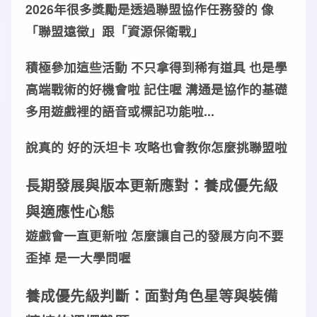
2026年很多
獎勵
是透過
聯盟協作任務
發的 像
「
聯盟遠徵
」跟「
資源保衛戰
」
積極參加這些
活動
不只拿得到
稀有道具
也是學
高端戰術
的好
機會
啦 記住喔
溝通
是
協作
的
基礎
多用遊戲裡的
語音
或
標記
功能
啦...
說真的 好的
沃坦卡 攻略
也會教你怎麼挑
聯盟
啦
長期
發展
與
版本更新
應對
：
養成優先級
與
適應性心態
遊戲會一直
更新
啦 怎麼讓自己的
發展
方向不要
歪掉 是一大學問喔
養成優先級
判斷
：面對
角色星等
與
裝備