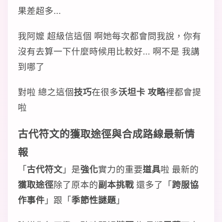
果差超多...
我阿嬤 超級信這個 啊她每次都會問我說，你有
沒有去算一下什麼時候用比較好... 啊不是 我講
到哪了
對啦 總之這個
技巧
在很多
沃坦卡 攻略
裡都會提
啦
古代符文
的
獲取
途徑
與
合成路線
最新情
報
「
古代符文
」是
強化
實力的重要
道具
啦 最新的
獲取
途徑
除了原本的
副本挑戰
還多了「
跨服協
作事件
」跟「
季節性謎題
」