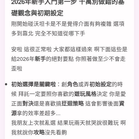
2026年新手入門第一步 千萬別做錯的
基
礎觀念
與
初期設定
剛開始碰沃坦卡是不是覺得介面有夠複雜 選項
多到靠北 完全不知道從哪下手
安啦 這很正常啦 大家都這樣過來 啊下面這些是
給2026年
新手
的絕對要點 你照著做至少不會走
歪啦
初始選擇是關鍵啦
：創
角色
或弄
初始設定
的時
候 拜託一定要照你喜歡的
遊玩風格
決定 你是愛
正面
對決
還是喜歡搞
迂迴策略
這會影響後面
資
源
拿的效率差超多...
我朋友上次就亂選 結果玩兩天就哭說很難玩 啊
我就說你
攻略
沒先看齁