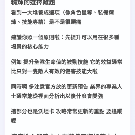
精煉
的
選擇
難題
看到一大堆
養成
選項（像
角色星等
、
裝備精
煉
、
技能專精
）是不是很頭痛
建議你照一個
原則
啦：
先提升可以用在很多種
場景
的
核心能力
例如 提升全隊
生命值
的
被動技能
它的
效益
通常
比只對一隻敵人有效的
傷害技能
大啦
同時啊 多注意官方放的
更新預告
業界
的
專業人
士
通常能從裡面
分析
出以後什麼會變強
這部分也是
沃坦卡 攻略
常常更新的重點 要追蹤
喔