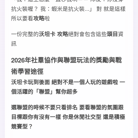
抗火裝喔？ 我：蝦米是抗火裝...」 對 就是這樣
所以要看
攻略
啦
一份完整的
沃坦卡 攻略
絕對會包含這些
頭目
資
訊
2026年
社羣協作
與
聯盟玩法
的
獎勵
與
戰
術
學習
途徑
沃坦卡玩到後面 絕對不是一個人玩的遊戲啦 一
個活躍的「
聯盟
」幫你超多
選
聯盟
的時候不要只看
排名
要看
聯盟
的
氛圍
跟
目標
跟你有沒有一樣 你是
休閒社交
型 還是
積極
競賽
型？