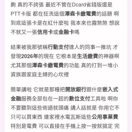
齁 真的不誇張 最近不管在Dcard省錢版還是
PTT卡版 都在狂洗這個
澤森卡繳電費
的話題 啊
到底這張卡是在紅什麼啦 我本來也霧煞煞 想說
不就又一張
信用卡
或
金融卡
嗎
結果被我那號稱
行動支付
達人的同事一推坑 才
發現
2026年
的現在 它根本是
生活繳費
的神器啊
尤其那個
澤森卡繳電費
的功能 真的打到一堆小
資族跟家庭主婦的心坎裡
簡單講啦 它就是那種把
開放銀行
跟什麼
嵌入式
金融
服務全部包在一起的
數位支付
工具啦 啊你
不要聽到這些術語就頭痛 講人話就是 你用它不
只可以買東西 連家裡水電瓦斯這些
公用事業費
特別是電費 可以直接在手機上按一按就搞定 完