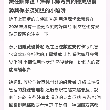
藏在細節裡！澤森卡繳電費的隱藏版優
勢與你必須知道的小陷阱
除了上面講的方便跟省錢 用
澤森卡繳電費
在
2026年
還有一些更深度的
好處
啦 啊當然也有幾
點要提醒你注意一下
像那個
隱藏優勢
喔 現在這種
數位支付卡
很厲害
它會默默分析你的
用電模式
比如看你
每月金額
變化啊
季節性
用電狀況 然後給你一份個人的
節
能建議報告
這超酷 等於你從單純付錢的
繳費者
升級成懂得
管理的
能源管理者
這服務現在越來越
普及
了說
啊但是齁 有些
注意事項
真的要畫重點 首先 那個
回饋排除條款
要看清楚 不是每一種
回饋方案
都