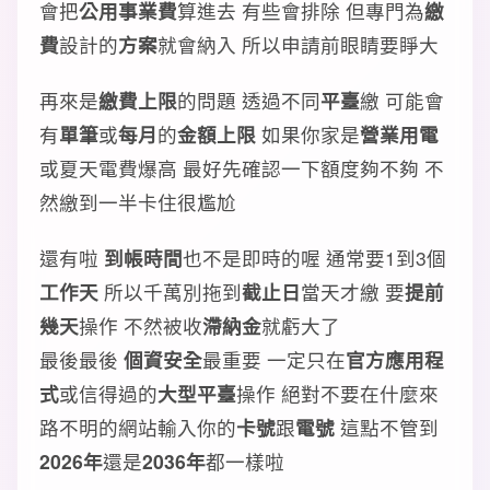
會把
公用事業費
算進去 有些會排除 但專門為
繳
費
設計的
方案
就會納入 所以申請前眼睛要睜大
再來是
繳費上限
的問題 透過不同
平臺
繳 可能會
有
單筆
或
每月
的
金額上限
如果你家是
營業用電
或夏天電費爆高 最好先確認一下額度夠不夠 不
然繳到一半卡住很尷尬
還有啦
到帳時間
也不是即時的喔 通常要1到3個
工作天
所以千萬別拖到
截止日
當天才繳 要
提前
幾天
操作 不然被收
滯納金
就虧大了
最後最後
個資安全
最重要 一定只在
官方應用程
式
或信得過的
大型平臺
操作 絕對不要在什麼來
路不明的網站輸入你的
卡號
跟
電號
這點不管到
2026年
還是
2036年
都一樣啦