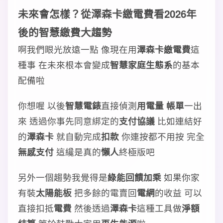
未來會怎樣？從澤森卡繳電費看2026年
後的智慧繳費大趨勢
啊我們眼光放遠一點 像現在用
澤森卡繳電費
這
種事 在未來根本會變成
智慧家庭生態系
的基本
配備啦
你想喔 以後
智慧電錶
直接偵測
用電量
帳單
一出
來 透過你事先同意綁定的
支付協議
比如連結好
的
澤森卡
就自動完成
扣款
你連按都不用按 完全
無感支付
這纔是真的
懶人
終極版吧
另外一個趨勢我覺得是
綠能回饋加乘
如果你家
有裝
太陽能板
把多餘的電賣回
電網
的收益 可以
直接扣抵
電費
然後透過
澤森卡
這種工具做
淨額