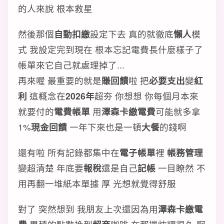
的人來說 根本救星
然後那個
自動扣繳
設定下去 真的就徹底
懶人
模
式 我設定完到現在 根本忘記電費長什麼樣子了
帳單來它自己就處理掉了...
再來喔 最重要的就是
賺回饋
啦 把
必要支出
變
紅
利
這概念在
2026年
超夯 你想想 你每個月本來
就要付的
電費帳單
用
澤森卡繳電費
可能就多拿
1%
現金回饋
一年下來也是一頓
大餐
的錢啊
還有啦 所有記錄都集中在
電子帳單
裡
帳務管理
變超清楚 年底要
報稅
還是自己
記帳
一目瞭然 不
用再翻一堆紙本單據 厚 光想就覺得舒服
對了 突然想到 我朋友上次還因為用
澤森卡繳電