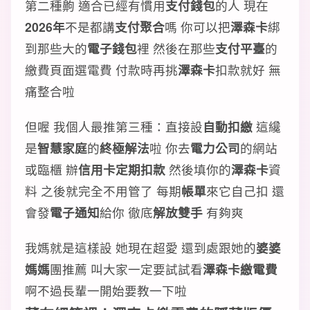
第二種齁 適合已經有慣用
支付錢包
的人 現在
2026年
不是都講
支付聚合
嗎 你可以把
澤森卡
綁
到那些大的
電子錢包
裡 然後在那些
支付平臺
的
繳費頁面選電費 付款時再挑
澤森卡
扣款就好 無
痛整合啦
但喔 我個人最推第三種：直接設
自動扣繳
這纔
是
智慧家庭
的
終極解法
啦 你去
電力公司
的網站
或臨櫃 辦
信用卡定期扣款
然後填你的
澤森卡
資
料 之後就完全不用管了 每期
帳單
來它自己扣 還
會發
電子通知
給你 徹底
解放雙手
有夠爽
我媽就是這樣設 她現在超愛 還到處跟她的
婆婆
媽媽
團推薦 叫大家一定要試試看
澤森卡繳電費
啊不過長輩一開始要教一下啦