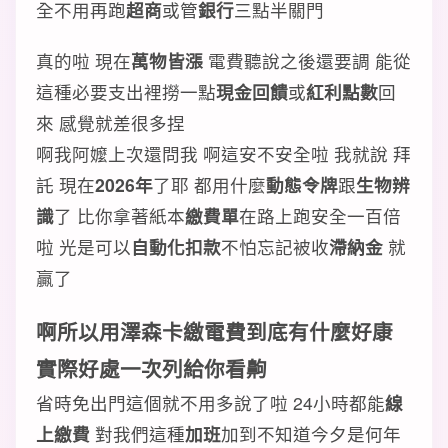
全不用再跑
超商
或管
銀行
三點半關門
真的啦 現在
萬物皆漲
電費聽說之後還要調 能從
這種必要支出裡撈一點
現金回饋
或
紅利點數
回
來 感覺就差很多捏
啊我阿嬤上次還問我 啊這安不安全啦 我就說 拜
託 現在
2026年
了耶 都用什麼
動態令牌
跟
生物辨
識
了 比你拿著紙本
繳費單
在路上跑安全一百倍
啦 光是可以
自動化扣款
不怕忘記被收
滯納金
就
贏了
啊所以用澤森卡繳電費到底有什麼好康
實際好處一次列給你看齁
省時免出門這個就不用多說了啦 24小時都能
線
上繳費
對我們這種
加班
加到不知道今夕是何年