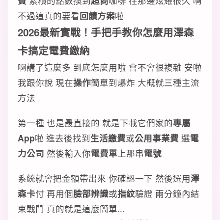
費
累積的點數換到
超商
咖啡 在那邊炫耀很久 啊
不過這真的要看
回饋方案
啦
2026最新實戰！手把手教你怎麼用澤森
卡搞定電費繳納
啊講了這麼多 到底怎麼用啦 會不會很複雜 安啦
我跟你說 現在
操作
簡單到爆炸 大概就三種主流
方法
第一種 也是最直接的 就是下載它們家的
專屬
App
啦 進去後找到
生活繳費
或
公用事業費
選
電
力公司
然後輸入你
電費單
上那串
電號
系統就會把金額帶出來 你確認一下 然後選用
澤
森卡
付 再用個
臉部辨識
或
指紋
驗證 兩分鐘內結
束戰鬥 真的就是這麼簡單...