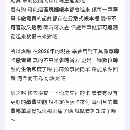
結算
等於鼓勵大家用
再生能源
啦
還有齁 可能連
區塊鏈帳本
都會進來 讓每一筆
澤
森卡繳電費
的記錄都存在
分散式帳本
裡 變得
不
可篡改
又
透明
隨時可以查 保證每筆錢都
可追溯
聽起來就很未來對吧
所以說啦 在
2026年
的現在 學會用對工具像
澤森
卡繳電費
真的不只是
省時省力
更是一種
數位轉
型
的
生活態度
了啦 把麻煩事變簡單 還能拿點
回
饋
何樂而不為 你說是吧
總之呢 快去檢查一下你皮夾裡的卡 看看有沒有
更好的
繳費功能
說不定換張卡來付 每個月的
電
費帳單
感覺就沒那麼痛了呦 試試看就知道了啦
～