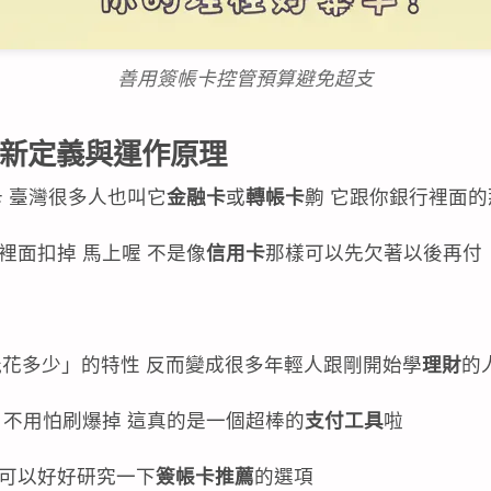
善用簽帳卡控管預算避免超支
最新定義與運作原理
卡 臺灣很多人也叫它
金融卡
或
轉帳卡
齁 它跟你銀行裡面的
裡面扣掉 馬上喔 不是像
信用卡
那樣可以先欠著以後再付
才能花多少」的特性 反而變成很多年輕人跟剛開始學
理財
的
 不用怕刷爆掉 這真的是一個超棒的
支付工具
啦
的可以好好研究一下
簽帳卡推薦
的選項