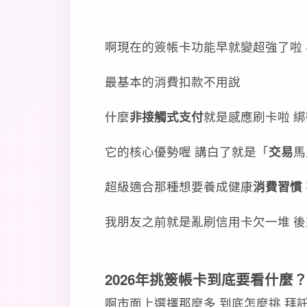
啊現在的簽帳卡功能早就變超強了啦
最基本的消費扣款不用說
什麼
非接觸式支付
就是感應刷卡啦 綁
它的核心優勢喔 講白了就是「
交易
馬
超級適合那種想要養成健康
消費習慣
我朋友之前就是亂刷信用卡欠一堆 
2026年挑簽帳卡到底要看什麼
啊市面上選擇那麼多 到底怎麼挑 拜