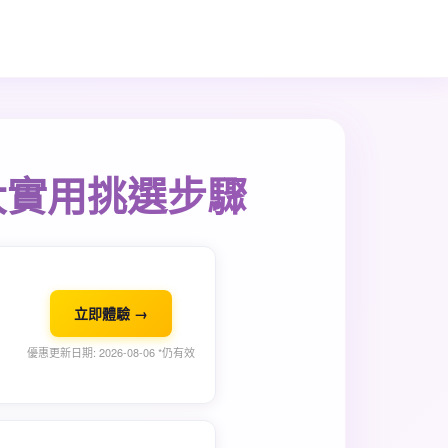
大實用挑選步驟
立即體驗 →
優惠更新日期: 2026-08-06 *仍有效