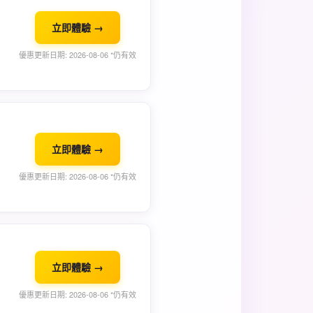
立即體驗 →
優惠更新日期: 2026-08-06 *仍有效
立即體驗 →
優惠更新日期: 2026-08-06 *仍有效
立即體驗 →
優惠更新日期: 2026-08-06 *仍有效