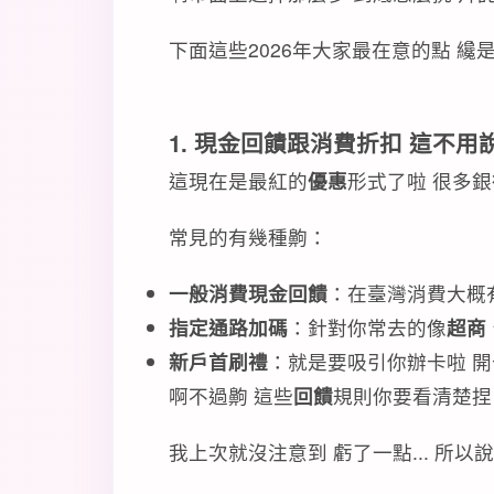
下面這些2026年大家最在意的點 纔
1. 現金回饋跟消費折扣 這不
這現在是最紅的
優惠
形式了啦 很多銀
常見的有幾種齁：
一般消費現金回饋
：在臺灣消費大概有
指定通路加碼
：針對你常去的像
超商
新戶首刷禮
：就是要吸引你辦卡啦 
啊不過齁 這些
回饋
規則你要看清楚捏
我上次就沒注意到 虧了一點... 所以