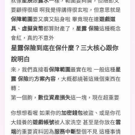
就像
星辰
跟
露水
一樣，範圍要夠廣，但細節又
要顧得很細 啊我覺得講得很玄啦，但意思就是
保障範圍
要又廣又貼身啦 畢竟現在連
遊戲道
具
、
虛擬貨幣
都算財產了，
星露 保險
這種概念
會紅，真的不意外
星露保險到底在保什麼？三大核心跟你
說明白
來，我們直接看
保障範圍
最實在啦 一般這種
星
露 保險
的
方案內容
，大概都繞著這幾個東西在
轉：
第一個齁，
數位資產損失
這一塊，現在超重要
你想想看喔 如果你的
加密錢包
被盜、或是你花
大錢養的
遊戲帳號
被人家洗空 甚至是你放在
雲
端
的重要資料因為
服務中斷
整個不見 這種事情