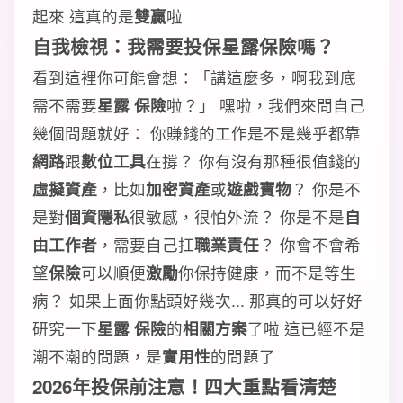
起來 這真的是
雙贏
啦
自我檢視：我需要投保星露保險嗎？
看到這裡你可能會想：「講這麼多，啊我到底
需不需要
星露 保險
啦？」 嘿啦，我們來問自己
幾個問題就好： 你賺錢的工作是不是幾乎都靠
網路
跟
數位工具
在撐？ 你有沒有那種很值錢的
虛擬資產
，比如
加密資產
或
遊戲寶物
？ 你是不
是對
個資隱私
很敏感，很怕外流？ 你是不是
自
由工作者
，需要自己扛
職業責任
？ 你會不會希
望
保險
可以順便
激勵
你保持健康，而不是等生
病？ 如果上面你點頭好幾次... 那真的可以好好
研究一下
星露 保險
的
相關方案
了啦 這已經不是
潮不潮的問題，是
實用性
的問題了
2026年投保前注意！四大重點看清楚