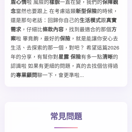
盾心情
啦 風險的
樣貌
一直在變，我們的
保障觀
念
當然也要跟上 在考慮這類
新型保險
的時候，
還是那句老話：回歸你自己的
生活模式
跟
真實
需求
，仔細比
條款內容
，找到最適合的那個
方
案
啦 畢竟齁，最好的
保險
，就是能讓你安心去
生活、去探索的那一個，對吧？ 希望這篇2026
年的分享，有幫你對
星露 保險
有多一點
清晰
的
認識啦 如果有更細的問題，真的去找個信得過
的
專業顧問
聊一下，會更準啦...
常見問題