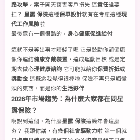
路攻擊
，案子開天窗害客戶損失 這
責任
誰要
扛？
星露 保險
這種
保單設計
就有在考慮這種
現
代工作風險
啦
最後還有一個很酷的，
身心健康促進給付
這就不是等出事才賠錢了喔 它是鼓勵你顧健康
像你連結
健康穿戴裝置
，達成運動目標 或是定
期去做
心理健康諮詢
它可能就給你
保費折抵
或
獎勵金
這概念我覺得很棒啦 保險不再只是觸黴
頭的東西，而是你的
生活夥伴
2026年市場趨勢：為什麼大家都在問星
露保險？
啊說到這個，為什麼
星露 保險
這幾年會這麼
夯？ 我跟你講，有幾個
社會驅動力
啦 第一個就