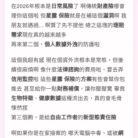
在2026年根本是
日常風險
了 啊傳統
財產險
哪會
理你這個啦 但
星露 保險
就是在補這個
漏洞
啊 我
朋友就遇過... 啊算了先不提他 總之這塊的
理賠
需求
現在真的越來越多
再來第二個，
個人數據外洩
的防護啦
這個我超有感 現在個資外流根本是常態，但後
續很麻煩啊 像什麼
法律諮詢
的費用啦、要去弄
信用監控
啦 這些
星露 保險
的
方案
有些會幫你包
進去 甚至給你一點
財務補償
，讓你壓壓驚 畢竟
生物特徵
、
健康數據
這種流出去，真的會毛骨
悚然捏
第三個齁，是給
自由工作者
的
新型態責任險
啊如果你是在家接案的 哪天電腦中毒、或被
網