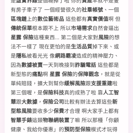
是
虛實界線
整個糊掉了啦 你的
資產
早就不是隻
有房子車子了 一個經營很久的
社羣帳號
、一個
區塊鏈
上的
數位藝術品
這些都有
真實價值
啊 但
傳統保單
根本跟不上 所以
市場需求
自然會逼出
星露 保險
這種東西... 第二個是大家對
風險
的想
法不一樣了 現在更怕的是
生活品質
掉下來、或
是
隱私
被看光光 像
網路霸凌
造成的精神壓力、
因為
數據被賣
一天到晚接到
詐騙電話
這些都是
新型態的
痛點
啊
星露 保險
的
保障觀念
，就是從
單純賠錢，擴大到幫你
緩解風險
跟
支援重建
啦
第三個喔，是
保險科技
真的成熟了啦 靠
人工智
慧
跟
大數據
，
保險公司
比較有辦法去算這些
新
型態風險
要收多少
保費
才合理 啊大家手上都有
智慧手錶
這類
物聯網裝置
了嘛 所以那種「你顧
健康、我給你優惠」的
預防型保險
模式才玩得