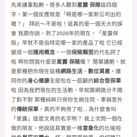
先來講重點齁，很多人聽到
星露 保險
這四個
字，第一個反應就是「啊是哪一家新公司出的
喔？」 拜託～不是啦！這真的是一個天大的誤
會 我跟你說，到了2026年的現在，「星露保
險」早就不是指特定哪一家的產品了啦 它已經
變成一個
通用概念
，一個
保險類型
的代名詞了
啦 啊你問我什麼是
星露 保險
喔？ 簡單講齁，就
是那種把你現在這種
網路生活
、
數位資產
，連
同你的
身心健康
全部包在一起顧的
綜合型保單
啦 因為我們現在的生活齁，早就跟網路分不開
了對不對 那種純粹只保你生病住院、車禍意外
的
傳統保單
，真的不夠用了啦... 為什麼會叫
「星露」這麼文青的名字咧？ 我上次問一個在
做的朋友，他說這其實是一種
意象化
的比喻啦