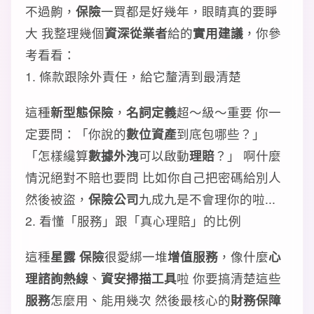
不過齁，
保險
一買都是好幾年，眼睛真的要睜
大 我整理幾個
資深從業者
給的
實用建議
，你參
考看看：
1. 條款跟除外責任，給它釐清到最清楚
這種
新型態保險
，
名詞定義
超～級～重要 你一
定要問：「你說的
數位資產
到底包哪些？」
「怎樣纔算
數據外洩
可以啟動
理賠
？」 啊什麼
情況絕對不賠也要問 比如你自己把密碼給別人
然後被盜，
保險公司
九成九是不會理你的啦...
2. 看懂「服務」跟「真心理賠」的比例
這種
星露 保險
很愛綁一堆
增值服務
，像什麼
心
理諮詢熱線
、
資安掃描工具
啦 你要搞清楚這些
服務
怎麼用、能用幾次 然後最核心的
財務保障