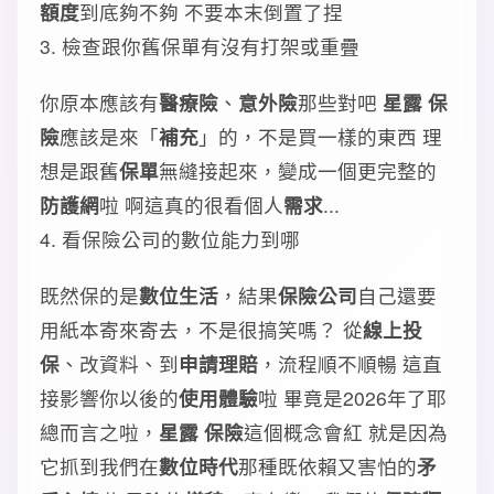
額度
到底夠不夠 不要本末倒置了捏
3. 檢查跟你舊保單有沒有打架或重疊
你原本應該有
醫療險
、
意外險
那些對吧
星露 保
險
應該是來「
補充
」的，不是買一樣的東西 理
想是跟舊
保單
無縫接起來，變成一個更完整的
防護網
啦 啊這真的很看個人
需求
...
4. 看保險公司的數位能力到哪
既然保的是
數位生活
，結果
保險公司
自己還要
用紙本寄來寄去，不是很搞笑嗎？ 從
線上投
保
、改資料、到
申請理賠
，流程順不順暢 這直
接影響你以後的
使用體驗
啦 畢竟是2026年了耶
總而言之啦，
星露 保險
這個概念會紅 就是因為
它抓到我們在
數位時代
那種既依賴又害怕的
矛