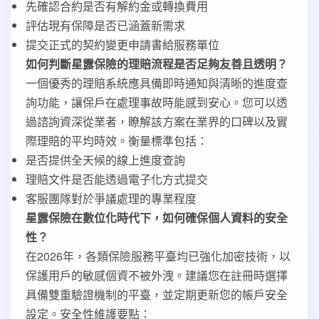
先確認合約是否有解約金或轉換費用
評估現有保障是否已涵蓋新需求
提交正式的契約變更申請書給服務單位
如何判斷星露保險的理賠流程是否足夠友善且透明？
一個優秀的理賠系統應具備即時通知與清晰的進度查
詢功能，讓保戶在處理事故時能感到安心。您可以透
過諮詢資深從業者，瞭解該方案在業界的口碑以及實
際理賠的平均時效。衡量標準包括：
是否提供全天候的線上進度查詢
理賠文件是否能透過電子化方式提交
客服團隊對於爭議處理的專業程度
星露保險在數位化時代下，如何確保個人資料的安全
性？
在2026年，各類保險服務平臺均已強化加密技術，以
保護用戶的敏感個資不被外洩。建議您在註冊時選擇
具備雙重驗證機制的平臺，並定期更新您的帳戶安全
設定。安全性維護要點：