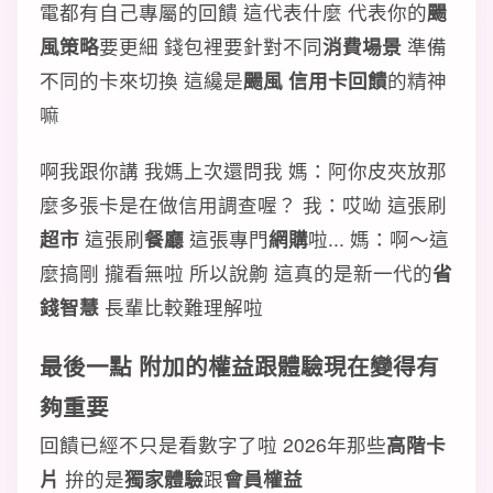
電都有自己專屬的回饋 這代表什麼 代表你的
颺
風策略
要更細 錢包裡要針對不同
消費場景
準備
不同的卡來切換 這纔是
颺風 信用卡回饋
的精神
嘛
啊我跟你講 我媽上次還問我 媽：阿你皮夾放那
麼多張卡是在做信用調查喔？ 我：哎呦 這張刷
超市
這張刷
餐廳
這張專門
網購
啦... 媽：啊～這
麼搞剛 攏看無啦 所以說齁 這真的是新一代的
省
錢智慧
長輩比較難理解啦
最後一點 附加的權益跟體驗現在變得有
夠重要
回饋已經不只是看數字了啦 2026年那些
高階卡
片
拚的是
獨家體驗
跟
會員權益