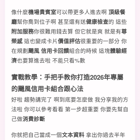
像什麼
機場貴賓室
可以帶更多人進去啊
頂級餐
廳
幫你喬到位子啊 甚至還有送
健康檢查
的 這些
附加服務
你很難用錢去算 但它就是爽 就是有
尊
榮感
這也變成卡片
價值評估
很重要的一部分 你
在規劃
颺風 信用卡回饋
組合的時候 這塊
體驗經
濟
也要算進去啦 不能只看%數
實戰教學：手把手教你打造2026年專屬
的颺風信用卡組合跟心法
好啦 趨勢講完了 啊到底要怎麼做 我分享我的方
法啦 你可以參考看看 第一步超重要 你要先幫自
己做
消費診斷
你就把自己當成一個
文本資料
拿出你過去半年