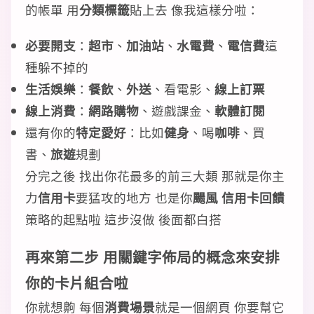
的帳單 用
分類標籤
貼上去 像我這樣分啦：
必要開支
：
超市
、
加油站
、
水電費
、
電信費
這
種躲不掉的
生活娛樂
：
餐飲
、
外送
、看電影、
線上訂票
線上消費
：
網路購物
、遊戲課金、
軟體訂閱
還有你的
特定愛好
：比如
健身
、喝
咖啡
、買
書、
旅遊
規劃
分完之後 找出你花最多的前三大類 那就是你主
力
信用卡
要猛攻的地方 也是你
颺風 信用卡回饋
策略的起點啦 這步沒做 後面都白搭
再來第二步 用關鍵字佈局的概念來安排
你的卡片組合啦
你就想齁 每個
消費場景
就是一個網頁 你要幫它