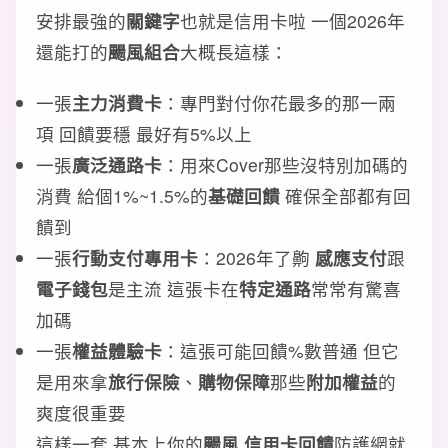
安排最強的
關鍵字
也就是信用卡啦 一個2026年
還能打的
颺風組合
大概長這樣：
一張
主力消費卡
：專門對付你花最多的那一兩
項 回饋要穩 最好有5%以上
一張
廣泛通路卡
：用來Cover那些沒特別加碼的
消費 給個1%~1.5%的
基礎回饋
確保全部都有回
饋到
一張
行動支付專用卡
：2026年了齁
感應支付
跟
電子錢包
是主流 這張卡在
特定通路
常常有驚喜
加碼
一張
權益體驗卡
：這張可能回饋%數普通 但它
是用來拿
旅行保險
、
購物保障
那些
附加權益
的
爽度很重要
這樣一套 基本上你的
颺風 信用卡回饋
防護網就