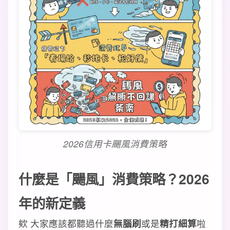
2026信用卡颺風消費策略
什麼是「颺風」消費策略？2026
年的新定義
欸 大家應該都聽過什麼
無腦刷
或是
精打細算
啦