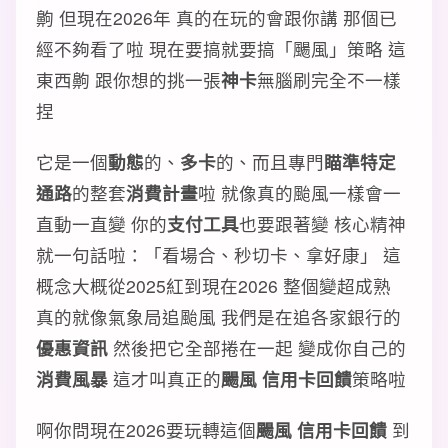
齁 但現在2026年 真的在玩的會跟你講 那個已
經不夠看了啦 現在要搞就要搞「颺風」策略 這
東西齁 跟你想的挑一張
神卡
無腦刷完全不一樣
捏
它是一個
動態
的、
多卡
的、而且專門
瞄準特定
通路
的整套
消費計畫
啦 就像真的颱風一樣會一
直動一直變 你的
支付工具
也要跟著變 核心精神
就一句話啦：「看場合、秒切卡、拿好康」 這
概念大概從2025紅到現在2026 整個變超成熟
真的就像氣象局追颱風 我們是在追各家銀行的
優惠資訊
然後把它全部捲在一起 變成你自己的
消費風暴
這才叫真正的
颺風 信用卡回饋
策略啦
啊你問現在2026要玩轉這個
颺風 信用卡回饋
到