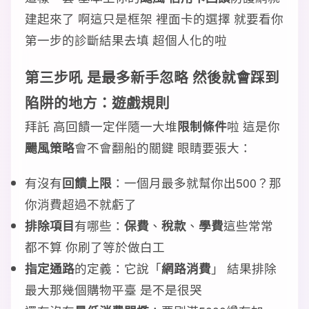
建起來了 啊這只是框架 裡面卡的選擇 就要看你
第一步的診斷結果去填 超個人化的啦
第三步吼 是最多新手忽略 然後就會踩到
陷阱的地方：遊戲規則
拜託 高回饋一定伴隨一大堆
限制條件
啦 這是你
颺風策略
會不會翻船的關鍵 眼睛要張大：
有沒有
回饋上限
：一個月最多就幫你出500？那
你消費超過不就虧了
排除項目
有哪些：
保費
、
稅款
、
學費
這些常常
都不算 你刷了等於做白工
指定通路
的定義：它說「
網路消費
」 結果排除
最大那幾個購物平臺 是不是很哭