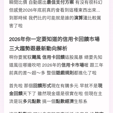
瞬間比價 自動選出
最佳支付方案
有沒有很科幻
但感覺2026年底前真的會看到這種東西出來...
到那時候 我們比的可能就是誰的
演算法
比較厲
害了啦
2026年你一定要知道的信用卡回饋市場
三大趨勢跟最新動向解析
啊你要駕馭
颺風 信用卡回饋
這股風暴 總要先知
道風往哪邊吹吧 2026年的
信用卡市場
喔 跟三年
前真的差～超～多 整個
遊戲規則
都進化了啦
首先啦 那個
回饋形式
現在有購多元 早就不是
現
金回饋
天下了 雖然現金還是很實在啦 但現在主
流是玩
多元點數
搞一個
點數經濟
生態系