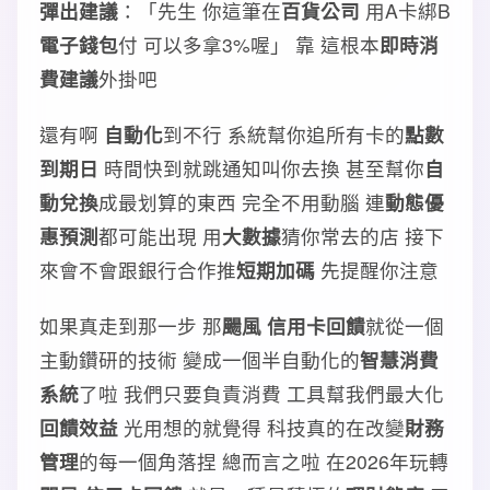
彈出建議
：「先生 你這筆在
百貨公司
用A卡綁B
電子錢包
付 可以多拿3%喔」 靠 這根本
即時消
費建議
外掛吧
還有啊
自動化
到不行 系統幫你追所有卡的
點數
到期日
時間快到就跳通知叫你去換 甚至幫你
自
動兌換
成最划算的東西 完全不用動腦 連
動態優
惠預測
都可能出現 用
大數據
猜你常去的店 接下
來會不會跟銀行合作推
短期加碼
先提醒你注意
如果真走到那一步 那
颺風 信用卡回饋
就從一個
主動鑽研的技術 變成一個半自動化的
智慧消費
系統
了啦 我們只要負責消費 工具幫我們最大化
回饋效益
光用想的就覺得 科技真的在改變
財務
管理
的每一個角落捏 總而言之啦 在2026年玩轉