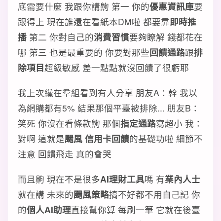
底需要什麼 我跟你講齁 第一 你的
優惠資訊庫
要
跟得上 現在誰還在看紙本DM啦 都要靠
即時推
播
第二 你對自己的
消費習慣
要夠瞭解 錢都花在
哪 第三 也是最重要的 你要對那些
回饋通路
跟
排
除項目
超級敏感 差一點點就沒回饋了很虧耶
我上次纔在羣組看到有人分享 朋友A：幹 我以
為網購都有5% 結果那個平臺被排除... 朋友B：
笑死 你沒在看條款齁 那個
指定通路
寫超小 我：
對啊 這就是
颺風 信用卡回饋
的基礎功啦 細節不
注意 回饋飛走 真的會哭
而且齁 現在不是很多
AI理財工具
嗎 有
業內人士
就在講 未來的
颺風策略
搞不好都不用自己記 你
的
個人AI助理
直接幫你算 每刷一筆 它就在後臺