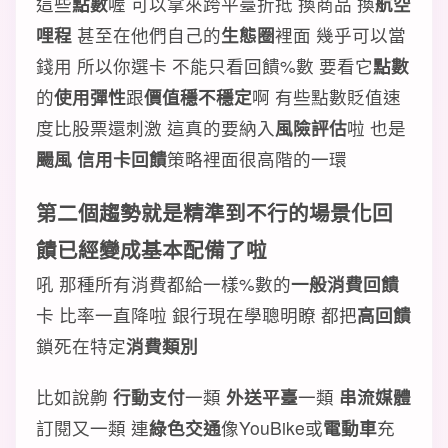
這些
點數
喔 可以拿來跨平臺折抵 換商品 換
航空
哩程
甚至在他們自己的
生態圈
裡面 幾乎可以當
錢用 所以你選卡 不能只看回饋%數 要看它
點數
的
使用彈性
跟
價值穩不穩定
啊 有些點數貶值速
度比股票還刺激 這真的要納入
風險評估
啦 也是
颺風 信用卡回饋
策略裡面很高階的一環
第二個趨勢就是精準到不行的場景化回
饋已經變成基本配備了啦
吼 那種所有消費都給一樣%數的
一般消費回饋
卡 比率一直降啦 銀行現在學聰明瞭 都把
高回饋
鎖死在特定
消費類別
比如說齁
行動支付
一類
外送平臺
一類
串流媒體
訂閱又一類 連
綠色交通
像YouBike或
電動車
充