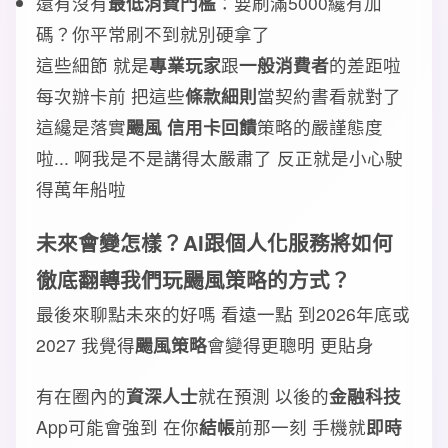
還有沒有
最低消費門檻
：要刷滿5000纔有加
碼？你平常刷不到就別硬拿了
這些細節 就是
專業玩家
跟
一般消費者
的差距啦
每次辦卡前 把這些
條款細則
當契約書看就對了
這纔是落實
颺風 信用卡回饋
策略的嚴謹態度
啦... 啊我是不是講得太嚴肅了 反正就是小心駛
得萬年船啦
未來會變怎樣？AI跟個人化服務將如何
徹底翻轉我們玩颺風策略的方式？
最後來聊點未來的好嗎 看遠一點 到2026年底或
2027 我覺得
颺風策略
會變得更聰明 更貼身
有在圈內的
資深人士
就在預測 以後的
金融科技
App可能會強到 在你
結帳
前那一刻 手機就
即時