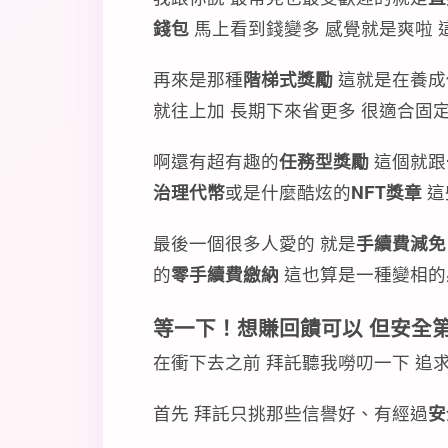
錢包
馬上看到錢變多 感覺就是爽啦 
再來是那種
階梯式獎勵
這就是在養成
就往上加 長期下來省更多 很適合固
啊還有超有趣的
任務型獎勵
這個就跟
治理代幣
或是什麼酷炫的
NFT獎章
這
最後一個很多人愛的 就是
手續費減免
的
零手續費繳納
這也算是一種變相的
等一下！想賺回饋可以 但安全
在衝下去之前 拜託聽我嘮叨一下 追
首先 拜託只挑那些信譽好、有經過
安