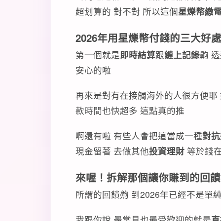
超划算的 對不對 所以這個
星爍幣繳
2026年用星爍幣付錢的三大好
第一個就是
即時結算
跟
鏈上記錄
齁 
安心的啦
再來是對有在接觸海外的人很方便耶
款時間也快超多 這點真的推
啊還有啦 有些人會把這當成一種
對抗
現金留著 去做其他
投資理財
等於錢在
來喔！拆解那個讓你賺到的回饋
所謂的回饋齁 到2026年已經不是單
我跟你說 最常見也最受歡迎的就是
直