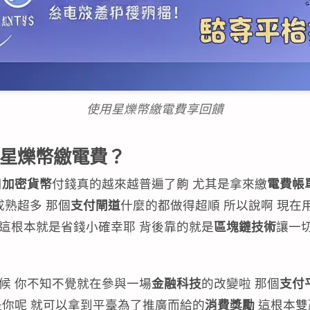
使用星爍幣繳電費享回饋
用星爍幣繳電費？
用
加密貨幣
付錢真的越來越普遍了齁 尤其是拿來繳
電費帳
成熟超多 那個
支付閘道
什麼的都做得超順 所以說啊 現在
 這根本就是省錢小確幸耶 背後靠的就是
區塊鏈技術
讓一
候 你不知不覺就在參與一場
金融科技
的改變啦 那個
支付
是你呢 就可以拿到平臺為了推廣而給的
消費獎勵
這根本雙