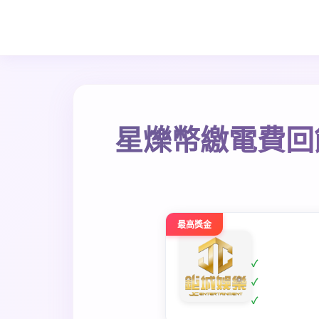
星爍幣繳電費回
最高獎金