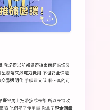
單
我記得以前都覺得這東西超麻煩又
用星爍幣來繳
電力費用
不但安全快速
切
交易透明化
手續費又低 啊～真的可
平臺
會馬上把幣換成臺幣 所以臺電收
贏嘛 他們衝了使用量 你拿了
現金回饋