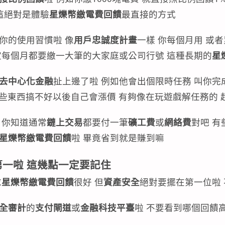
這絕對是體驗
星爍幣繳電費回饋
最直接的方式
你的使用習慣啦 像
用戶忠誠度計畫
一樣 你每個月用 或
定每個月都要繳一大筆的大家庭或公司行號 這種長期的
星
去中心化金融
扯上邊了啦 例如他會出個限時任務 叫你完
些東西搞不好以後自己會漲價 有夠像在玩遊戲解任務的 
你知道通常
鏈上交易
都要付一筆
礦工費
或
網絡費
對吧 
星爍幣繳電費回饋
啦 畢竟省到就是賺到嘛
第一啦 這幾點一定要記住
求
星爍幣繳電費回饋
很好 但
資產安全
絕對要擺在第一位啦 
全審計
的
支付閘道
或
金融科技平臺
啦 不要看到哪個回饋