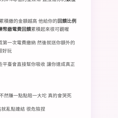
者累積繳的金額越高 他給你的
回饋比例
爍幣繳電費回饋
累積起來很可觀喔
成第一次電費繳納 然後就送你額外的
超好玩
有些平臺會直接幫你吸收 讓你達成真正
不然賺一點點賠一大坨 真的會哭死
高就亂點連結 很危險捏