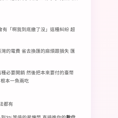
會有「啊我到底繳了沒」這種糾紛 超
臺灣的電費 省去換匯的麻煩跟損失 匯
這種必要開銷 然後把本來要付的臺幣
根本一魚兩吃
法都有
1%到3%等值的星爍幣 直接進你的
數位