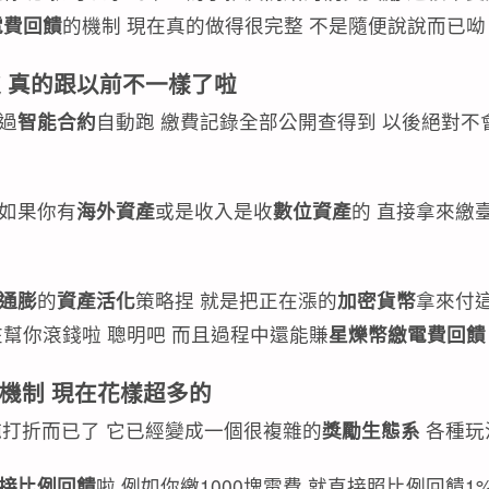
電費回饋
的機制 現在真的做得很完整 不是隨便說說而已呦
處 真的跟以前不一樣了啦
透過
智能合約
自動跑 繳費記錄全部公開查得到 以後絕對不
 如果你有
海外資產
或是收入是收
數位資產
的 直接拿來繳
通膨
的
資產活化
策略捏 就是把正在漲的
加密貨幣
拿來付
幫你滾錢啦 聰明吧 而且過程中還能賺
星爍幣繳電費回饋
機制 現在花樣超多的
純打折而已了 它已經變成一個很複雜的
獎勵生態系
各種玩
接比例回饋
啦 例如你繳1000塊電費 就直接照比例回饋