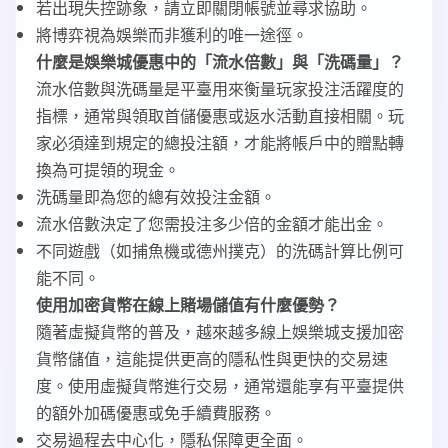
若出現失控跡象，請立即關閉帳號並尋求協助。
將博弈視為娛樂而非獲利的唯一途徑。
什麼是娛樂城優惠中的「流水倍數」與「洗碼量」？
流水倍數與洗碼量是平臺用來衡量玩家投注活躍度的
指標，通常與領取首儲優惠或返水活動直接相關。玩
家必須達到規定的總投注額，才能將帳戶中的贈點轉
換為可提領的現金。
洗碼量即為您的總有效投注金額。
流水倍數決定了您需投注多少倍的金額才能出金。
不同遊戲（如捕魚機或德州撲克）的洗碼計算比例可
能不同。
使用加密貨幣在線上賭場儲值有什麼優勢？
隨著虛擬貨幣的普及，越來越多線上娛樂城支援加密
貨幣儲值，這能提供更高的隱私性與更快的交易速
度。使用虛擬貨幣進行交易，通常還能享有平臺提供
的額外加碼優惠或免手續費服務。
交易過程去中心化，隱私保障更全面。