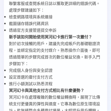
聯繫客服或查閱系統日誌以獲取更詳細的錯誤代碼。
處理步驟建議如下：
檢查網路環境與系統連接
截圖儲存錯誤代碼資訊
透過官方支援管道提交申訴
新手該如何開始使用冥河幻卡進行第一次靈付？
對於初次接觸的用戶，建議先完成帳戶的基礎驗證流
程，並綁定指定的支付媒介。熟悉操作介面後，即可
透過簡單的步驟完成首次的數位權益兌換。新手入門
步驟如下：
完成個人身份與安全認證
設定首選的靈付支付方式
進行小額測試以熟悉流程
冥河幻卡與其他支付方式相比有什麼優勢？
冥河幻卡在處理複雜的數位權益轉換時，展現了比傳
統支付更優異的彈性與速度。它專為數位原生環境設
計，能無縫整合多種靈付場景，大幅提升用戶體驗。