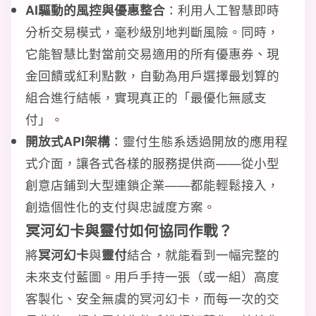
AI驅動的風控與優惠整合
：利用人工智慧即時
分析交易模式，毫秒級別地判斷風險。同時，
它能智慧比對當前交易適用的所有優惠券、現
金回饋或紅利點數，自動為用戶選擇最划算的
組合進行結帳，實現真正的「最優化無感支
付」。
開放式API架構
：靈付生態系透過開放的應用程
式介面，讓各式各樣的服務提供商——從小型
創意店鋪到大型連鎖企業——都能輕鬆接入，
創造個性化的支付與忠誠度方案。
冥河幻卡與靈付如何協同作戰？
將
冥河幻卡
與
靈付
結合，就能看到一幅完整的
未來支付藍圖。用戶手持一張（或一組）高度
客製化、安全無虞的冥河幻卡，而每一次的交