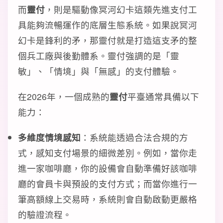
而
靈付
，則是驅動像冥河幻卡這類先進支付工
具能夠流暢運作的底層生態系統。如果說冥河
幻卡是鋒利的矛，那靈付就是打造這支矛的整
個兵工廠與後勤體系。靈付強調的是「靈
敏」、「情境」與「無感」的支付體驗。
在2026年，一個成熟的
靈付
平臺通常具備以下
能力：
多維度情境感知
：系統能透過合法合規的方
式，感知支付場景的細微差別。例如，當你走
進一家咖啡廳，你的設備會自動準備好該咖啡
廳的會員卡與預設的支付方式；而當你進行一
筆高額線上交易時，系統則會自動啟動更嚴格
的驗證流程。