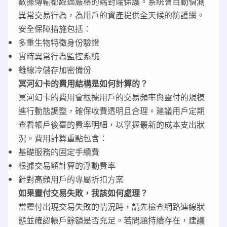
數據傳輸都經過嚴格的端對端保護。系統會自動偵測
異常交易行為，為用戶的資產提供全天候的防護網。
安全保障措施包括：
多重生物特徵身份驗證
實時異常行為監控系統
離線冷儲存加密備份
冥河幻卡的費用結構是如何計算的？
冥河幻卡的費用會根據用戶的交易頻率與靈付的規模
進行動態調整，確保收費透明且合理。建議用戶定期
查看帳戶後臺的費率明細，以掌握最新的成本支出狀
況。費用計算重點包含：
基礎服務的固定手續費
根據交易額計算的浮動費率
針對高頻用戶的專屬折扣方案
如果靈付交易失敗，我該如何處理？
當靈付出現交易失敗的情況時，請先檢查網路連線狀
態並確認帳戶餘額是否充足。若問題持續存在，建議