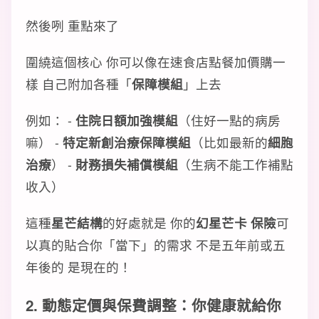
然後咧 重點來了
圍繞這個核心 你可以像在速食店點餐加價購一
樣 自己附加各種「
保障模組
」上去
例如： -
住院日額加強模組
（住好一點的病房
嘛） -
特定新創治療保障模組
（比如最新的
細胞
治療
） -
財務損失補償模組
（生病不能工作補點
收入）
這種
星芒結構
的好處就是 你的
幻星芒卡 保險
可
以真的貼合你「當下」的需求 不是五年前或五
年後的 是現在的！
2. 動態定價與保費調整：你健康就給你