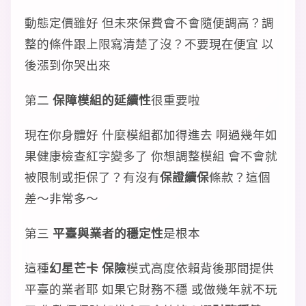
動態定價雖好 但未來保費會不會隨便調高？調
整的條件跟上限寫清楚了沒？不要現在便宜 以
後漲到你哭出來
第二
保障模組的延續性
很重要啦
現在你身體好 什麼模組都加得進去 啊過幾年如
果健康檢查紅字變多了 你想調整模組 會不會就
被限制或拒保了？有沒有
保證續保
條款？這個
差～非常多～
第三
平臺與業者的穩定性
是根本
這種
幻星芒卡 保險
模式高度依賴背後那間提供
平臺的業者耶 如果它財務不穩 或做幾年就不玩