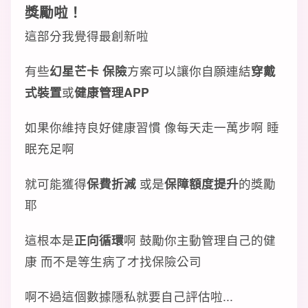
獎勵啦！
這部分我覺得最創新啦
有些
幻星芒卡 保險
方案可以讓你自願連結
穿戴
式裝置
或
健康管理APP
如果你維持良好健康習慣 像每天走一萬步啊 睡
眠充足啊
就可能獲得
保費折減
或是
保障額度提升
的獎勵
耶
這根本是
正向循環
啊 鼓勵你主動管理自己的健
康 而不是等生病了才找保險公司
啊不過這個數據隱私就要自己評估啦...