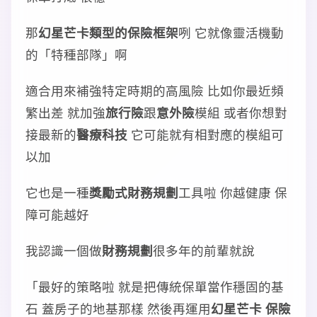
那
幻星芒卡類型的保險框架
咧 它就像靈活機動
的「特種部隊」啊
適合用來補強特定時期的高風險 比如你最近頻
繁出差 就加強
旅行險
跟
意外險
模組 或者你想對
接最新的
醫療科技
它可能就有相對應的模組可
以加
它也是一種
獎勵式財務規劃
工具啦 你越健康 保
障可能越好
我認識一個做
財務規劃
很多年的前輩就說
「最好的策略啦 就是把傳統保單當作穩固的基
石 蓋房子的地基那樣 然後再運用
幻星芒卡 保險