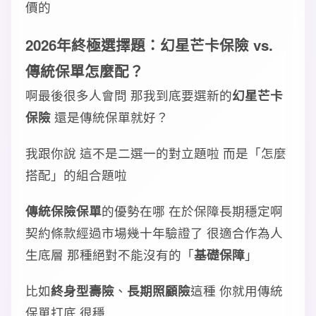
價的
2026年終極選擇題：幻星芒卡保險 vs.
傳統保單怎麼配？
啊最後很多人會問 那我到底要選新的
幻星芒卡
保險
還是傳統保單就好？
我跟你說 這不是二選一的對立題啦 而是「怎麼
搭配」的組合題啦
傳統保險保單
的優勢在哪 在於保障長期穩定啊
契約條款經過市場幾十年驗證了 很適合作為人
生底層 那種絕對不能沒有的「
基礎保障
」
比如
終身型壽險
、
長期照顧險
這種 你就用傳統
保單打底 很穩