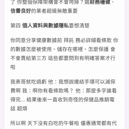
了 你整個保障架構會不會垮掉？選
財務穩健
、
信譽良好
的業者超級無敵重要
第四
個人資料與數據隱私
要想清楚
你同意分享健康數據前 拜託 務必詳細看條款 你
的數據怎麼被使用、儲存在哪裡、怎麼保護 會
不會賣給第三方 這些都要問到有明確答案才行
啦
我表哥就吃過虧 他：我想說連結手環可以減保
費啊 我：啊你有看條款嗎？ 他：那麼多字誰看
得完... 結果後來一直收到奇怪的保健品推銷電
話 超煩
所以啊 天下沒有白吃的午餐啦 優惠通常都有代