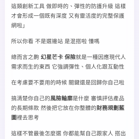
這類創新工具 做即時的、彈性的防護升級 這樣
才會形成一個既有深度 又有靈活度的完整保護
網啦」
所以你看 不是選邊站 是混搭啦 懂嗎
總而言之齁
幻星芒卡 保險
就是一種因應現代人
需求而生的東西 它強調彈性、個人化跟互動性
在考慮要不要用的時候 關鍵還是回歸你自己啦
搞清楚你自己的
風險輪廓
是什麼 審慎評估產品
的長期條款 然後把它放在你整體的
財務規劃藍
圖
裡去思考
這樣不管最後怎麼選 你都能幫自己跟家人 搭出