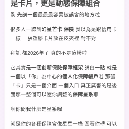
是卡片，更是動態保障組合
齁 先講一個最最最容易被誤會的地方啦
很多人一聽到
幻星芒卡 保險
就以為是跟信用卡
一樣 一張塑膠卡片放在皮夾裡 對不對
拜託 都2026年了 真的不是這樣啦
它其實是一個
創新保險保障框架
講白一點 就是
一個以「你」為中心的
個人化保障帳戶
啦 那張
「卡」只是一個介面 一個入口 真正厲害的是後
面那一整個可以隨你調整的
保障星系
耶
啊你問我什麼是星系喔
就是你的各種保障會像星星一樣 圍著你轉 可以