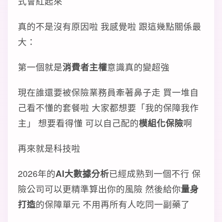
式會紅起來
真的不是沒有原因啦 我感覺啦 跟這幾點關係最
大：
第一個就是
消費者主權
意識真的變超強
現在誰還要被保險業務員牽著鼻子走 買一堆自
己看不懂的套餐啦 大家都想要「我的保障我作
主」 想要看得懂 可以自己配的
模組化保險
啊
再來就是科技啦
2026年的
AI大數據分析
已經成熟到一個不行 保
險公司可以更精準算出你的風險 然後給你
量身
打造
的保障單元 不用再所有人吃同一副藥了