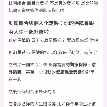
排列組合 而且會發光 不是真的發光啦 是比喻啦
比喻它會根據你的狀況變化啦
動態聚合與個人化定製：你的保障會跟
著人生一起升級啦
傳統保單齁 買下去就是那樣了 要改很麻煩 對吧
但
幻星芒卡 保險
的核心齁 就是「動態」兩個字
它透過一個核心平臺 把你需要的
醫療保障
、
意
外防護
、甚至一些很新的
健康促進獎勵
全部串
在一起
然後這個組合不是死的喔
它會跟著你的人生階段變 比如你今年剛生小孩