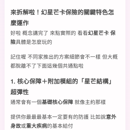
來拆解啦！幻星芒卡保險的關鍵特色怎
麼運作
好啦 概念講完了 來點實際的 看看
幻星芒卡 保
險
具體是怎麼玩的
記住喔 不同家推出的方案細節會不一樣 但大概
都脫離不了下面這幾個共通點啦
1. 核心保障＋附加模組的「星芒結構」
超彈性
通常會有一個
基礎核心保障
就像主約那樣
提供你最最最基本一定要有的防護 比如說
意外
身故
或
重大疾病
的基本給付