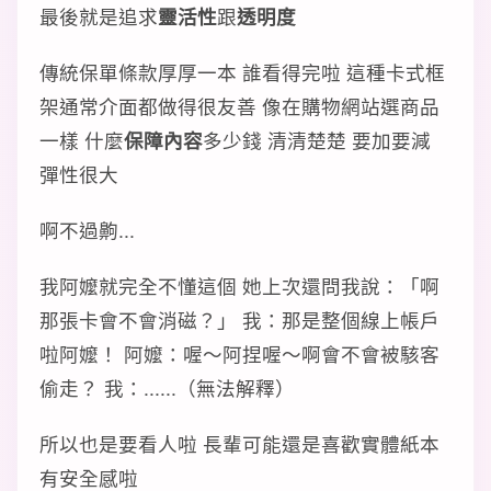
最後就是追求
靈活性
跟
透明度
傳統保單條款厚厚一本 誰看得完啦 這種卡式框
架通常介面都做得很友善 像在購物網站選商品
一樣 什麼
保障內容
多少錢 清清楚楚 要加要減
彈性很大
啊不過齁...
我阿嬤就完全不懂這個 她上次還問我說：「啊
那張卡會不會消磁？」 我：那是整個線上帳戶
啦阿嬤！ 阿嬤：喔～阿捏喔～啊會不會被駭客
偷走？ 我：......（無法解釋）
所以也是要看人啦 長輩可能還是喜歡實體紙本
有安全感啦