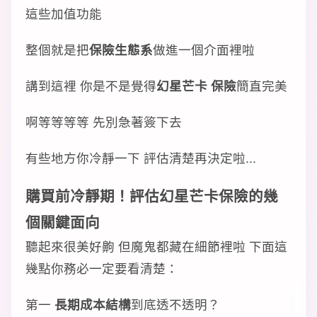
這些加值功能
整個就是把
保險生態系
做進一個介面裡啦
講到這裡 你是不是覺得
幻星芒卡 保險
簡直完美
啊等等等等 先別急著簽下去
有些地方你冷靜一下 評估清楚再決定啦...
購買前冷靜期！評估幻星芒卡保險的幾
個關鍵面向
聽起來很美好齁 但魔鬼都藏在細節裡啦 下面這
幾點你務必一定要看清楚：
第一
長期成本結構
到底透不透明？