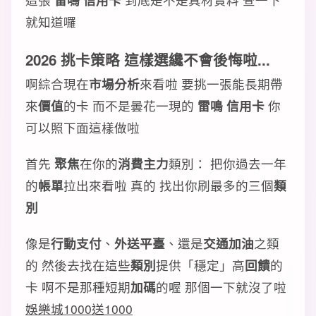
就知道囉
2026 挑卡策略 這樣選纔不會後悔啦...
啊綜合現在
市場分析
來看啦 要挑一張能長期帶
來
價值
的卡 而不是曇花一現的
雷鳴 信用卡
你
可以照下面這樣做啦
首先
聚焦
在你的
消費主力
類別： 把你過去一年
的
帳單
拉出來看啦 真的 找出你刷最多的三個
類
別
像是
行動支付
、
外送平臺
、還是
交通加油
之類
的 然後去找在這些
類別
提供「穩定」高
回饋
的
卡 啊不是那種短期
加碼
的喔 那個一下就沒了啦
娛樂城1000送1000