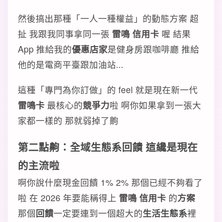
然後搞出那種「一人一種權益」的動態方案 超
扯 我跟我同事拿同一張
雷鳴 信用卡
喔 結果
App 推給我的
優惠店家
是健身房跟咖啡廳 推給
他的是電商平臺跟加油站...
這種「專門為你訂做」的 feel 就是現在新一代
雷鳴卡
最核心的
競爭力
啦 啊你如果拿到一張大
家都一樣的 那就弱掉了齁
第二點齁：全域生態系回饋 這纔是現在
的主流啦
啊你說什麼現金回饋 1% 2% 那個已經不夠看了
啦 在 2026 年要能稱得上
雷鳴 信用卡
的
方案
那個
回饋
一定要連到一個超大的
生活生態系
裡