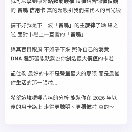
就可以拿到額外
點數
或
碳權
這種結合你
價值觀
的
雷鳴 信用卡
真的超吸引我們這代人的目光啦
搞不好就是下一波「
雷鳴
」的
主旋律
了呦 總之
啦 面對市場上一直響的「
雷鳴
」
與其盲目跟風 不如靜下來 照你自己的
消費
DNA
選那張能默默為你創造最大
價值
的卡啦
記住齁 最好的卡不是
聲量
最大的那張 而是最懂
你
生活
的那一張啦...
希望這堆囉哩八嗦的分析 能幫你在 2026 年以
後的
用卡
路上 走得更
聰明
、更
穩健
啦 真的～