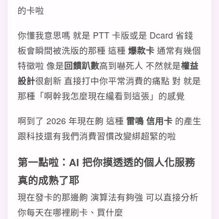
的卡啦
你懂我意思嗎 就是 PTT 卡版或是 Dcard 省錢
板會瞬間被洗版的那種 這種
爆款卡
通常有幾個
特徵啦 像是
回饋趴數
高到嚇死人 不然就是
權益
設計
很創新 直接打中你平常消費的痛點 對 就是
那種「啊幹我怎麼現在纔看到這張」的感覺
啊到了 2026 年現在齁 這種
雷鳴 信用卡
的產生
跟科技還有我們消費習慣改變綁超緊的啦
第一點啦：AI 把你摸透透的個人化服務
真的成熟了耶
現在發卡的那邊齁 演算法有夠強 可以直接分析
你每天在哪裡刷卡、買什麼