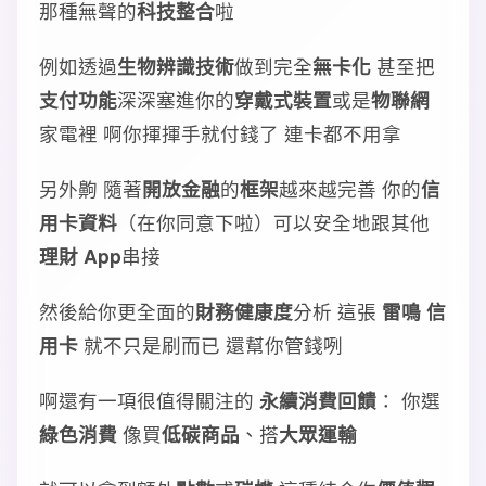
那種無聲的
科技整合
啦
例如透過
生物辨識技術
做到完全
無卡化
甚至把
支付功能
深深塞進你的
穿戴式裝置
或是
物聯網
家電裡 啊你揮揮手就付錢了 連卡都不用拿
另外齁 隨著
開放金融
的
框架
越來越完善 你的
信
用卡資料
（在你同意下啦）可以安全地跟其他
理財 App
串接
然後給你更全面的
財務健康度
分析 這張
雷鳴 信
用卡
就不只是刷而已 還幫你管錢咧
啊還有一項很值得關注的
永續消費回饋
： 你選
綠色消費
像買
低碳商品
、搭
大眾運輸