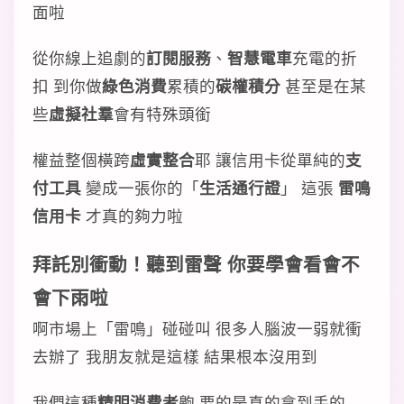
面啦
從你線上追劇的
訂閱服務
、
智慧電車
充電的折
扣 到你做
綠色消費
累積的
碳權積分
甚至是在某
些
虛擬社羣
會有特殊頭銜
權益整個橫跨
虛實整合
耶 讓信用卡從單純的
支
付工具
變成一張你的「
生活通行證
」 這張
雷鳴
信用卡
才真的夠力啦
拜託別衝動！聽到雷聲 你要學會看會不
會下雨啦
啊市場上「雷鳴」碰碰叫 很多人腦波一弱就衝
去辦了 我朋友就是這樣 結果根本沒用到
我們這種
精明消費者
齁 要的是真的拿到手的