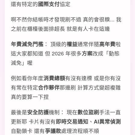
還有特定的
國際支付
協定
啊不然你結帳時才發現刷不過 真的會很糗... 我
之前在櫃檯後面排超長 就是有人卡在這邊
年費減免門檻
： 頂級的
權益
通常伴隨
高年費
啦
這大家都知道 但 2026 年很多
方案
改成「動態
減免」喔
例如看你年度
消費總額
有沒有達標 或是你有沒
有常在特定
合作夥伴
那邊刷 計算方式變超複雜
真的要算一下捏
最後是
安全防護
機制： 現在
數位盜刷
手法一直
更新耶 卡片有沒有
即時交易通知
、
AI異常偵測
自動鎖卡 還有
爭議款
處理流程順不順