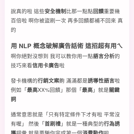
說真的啦 這些
安全機制
比那一點點
回饋
重要幾
百倍啦 啊你被盜刷一次 再多回饋都補不回來 真
的
用 NLP 概念破解廣告話術 這招超有用ㄟ
啊你絕對沒想到 我可以教你用一點
語言分析
的
技巧來看
信用卡廣告
啦
發卡機構的
行銷文案
齁 滿滿都是
誘導性語言
啦
例如「
最高
XX%回饋」那個「
最高
」就是
關鍵
詞
通常意思就是「只有特定條件下才有啦 平常沒
有喔」 然後「
首刷禮
」就是一種典型的
行為誘
導
詞彙 就是要騙你完成第一個
消費動作
啦