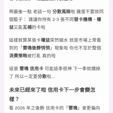
啊最後一點 老話一句
分散風險
啦 雞蛋不要放同
個籃子： 建議你持有 2-3 張不同
發卡機構
、
權
益
又能
互補
的卡啦
這樣就算某張卡
權益
突然縮水 就是市場上常看
到的「
雷鳴後靜悄悄
」現象啦 你也不至於整個
消費策略
被打亂 真的啦
這張
雷鳴 信用卡
可能這季很神 下一季就爛掉
了 所以一定要
分散
啦...
未來已經來了啦 信用卡下一步會變怎
樣？
看 2026 年之後齁 信用卡的「
雷鳴
」會更偏向