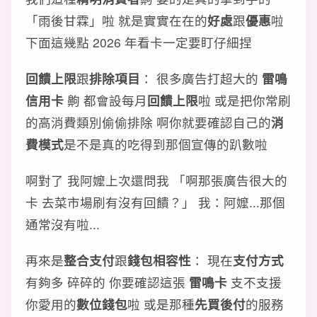
「雨後甘霖」啦 就是實實在在的
好處
跟
優惠
啦
下面這幾點 2026 年看卡一定要盯仔細捏
回饋上限
跟
排除項目
： 很多廣告打超大的
雷鳴
信用卡
齁 都會設每月
回饋上限
啦 或是把你常刷
的高消費類別偷偷排除 啊你就要確認自己的
消
費模式
是不是真的吃得到那個宣傳的趴數啦
啊對了 我阿嬤上次還問我 「啊那張廣告很大的
卡 去菜市場刷有沒有回饋？」 我：阿嬤...那個
通常沒有啦...
再來是
整合支付
跟
錢包相容性
： 現在
支付方式
有夠多 碎碎的 你要確認這張
雷鳴卡
支不支援
你愛用的
數位錢包
啦 或是那種
先買後付
的服務