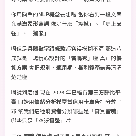
你用簡單的
NLP概念
去想啦 當你看到一段文案
充滿
激昂形容詞
像是什麼「震撼」、「史上最
強」、「
獨家
」
啊但是
具體數字
跟
條款
都寫得模糊不清 那這八
成就是一場精心設計的「
雷鳴秀
」啦 真正的
優
質方案
會把
規則
、
適用期
、
權利義務
講得清清
楚楚啦
啊說到這個 現在 2026 年已經有
第三方評比平
臺
開始用
情緒分析模型
幫
信用卡廣告
打分數了
耶 幫我們這種
消費者
分辨哪些是「實質
雷鳴
」
哪些只是「空泛
雷聲
」啦
這張
雷鳴 信用卡
到底是不是真材實料 查一下