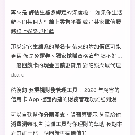
再來是
評估生態系綁定
的深度啦： 如果你生活
離不開某個大型
線上零售平臺
或是某家
電信服
務
線上娛樂城推薦
那綁定它
生態系
的
聯名卡
帶來的
附加價值
可能
更猛 像是
免運券
、
獨家搶購
資格這些 搞不好比
一般
回饋卡
的
現金回饋
更實用 對吧
娛樂城代理
dcard
然後齁 要
重視財務管理工具
： 2026 年厲害的
信用卡 App
裡面
內建
的
財務管理
功能強到爆
可以自動幫你
分類開支
、設
預算警示
甚至給你
消費洞察
報告 這種
工具
對你
理財
的幫助 長期來
看可能比那一點
回饋
更有
價值
啦