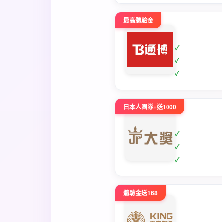
最高體驗金
日本人團隊+送1000
體驗金送168