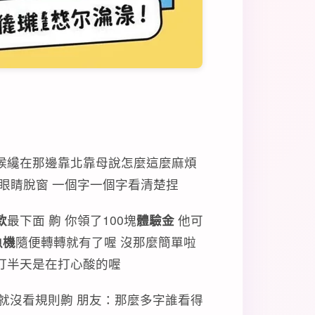
時候纔在那邊靠北靠母說怎麼這麼麻煩
眼睛脫窗 一個字一個字看清楚捏
款
最下面 齁 你領了100塊
體驗金
他可
魚機
隨便轉轉就有了喔 沒那麼簡單啦
你打半天是在打心酸的喔
你就沒看規則齁 朋友：那麼多字誰看得