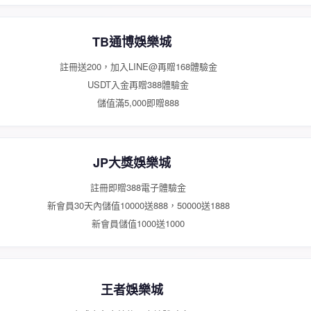
TB通博娛樂城
註冊送200，加入LINE@再贈168體驗金
USDT入金再贈388體驗金
儲值滿5,000即贈888
JP大獎娛樂城
註冊即贈388電子體驗金
新會員30天內儲值10000送888，50000送1888
新會員儲值1000送1000
王者娛樂城