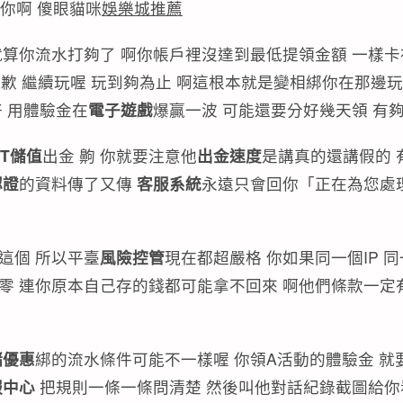
教你啊 傻眼貓咪
娛樂城推薦
就算你流水打夠了 啊你帳戶裡沒達到最低提領金額 一樣卡
 抱歉 繼續玩喔 玩到夠為止 啊這根本就是變相綁你在那邊
 用體驗金在
電子遊戲
爆贏一波 可能還要分好幾天領 有
DT儲值
出金 齁 你就要注意他
出金速度
是講真的還講假的 
認證
的資料傳了又傳
客服系統
永遠只會回你「正在為您處理
這個 所以平臺
風險控管
現在都超嚴格 你如果同一個IP 
零 連你原本自己存的錢都可能拿不回來 啊他們條款一定
儲優惠
綁的流水條件可能不一樣喔 你領A活動的體驗金 就
服中心
把規則一條一條問清楚 然後叫他對話紀錄截圖給你