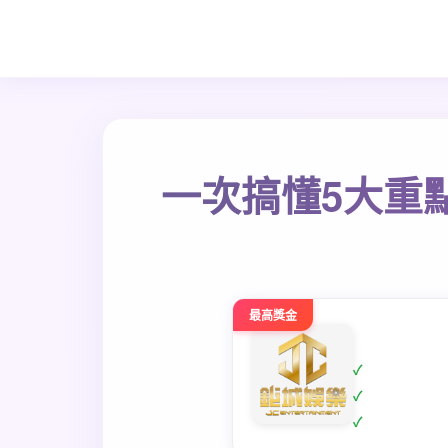
一次搞懂5大重
最高獎金