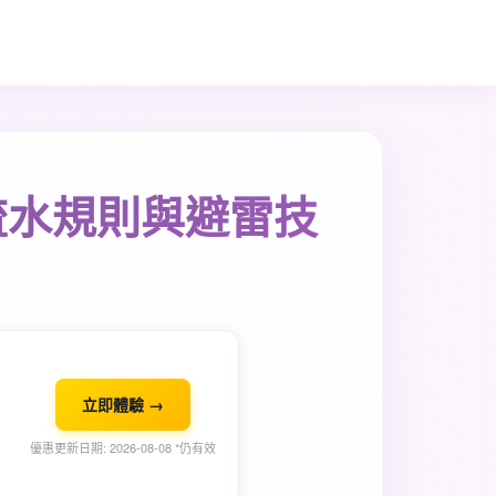
流水規則與避雷技
立即體驗 →
優惠更新日期: 2026-08-08 *仍有效