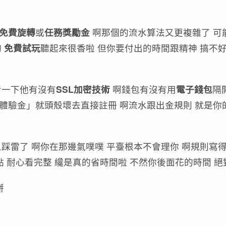
免費旋轉
或
任務獎勵金
啊那個的流水算法又更複雜了 可
齁
免費試玩
聽起來很香啦 但你要付出的時間跟精神 搞不
看一下他有沒有
SSL加密技術
啊錢包有沒有用
電子錢包
隔
體驗金」就頭殼壞去直接註冊 啊流水跟出金規則 就是你
人踩雷了 啊你在那邊氣噗噗 平臺根本不會理你 啊規則寫
點 耐心看完整 纔是真的省時間啦 不然你後面花的時間 
掰