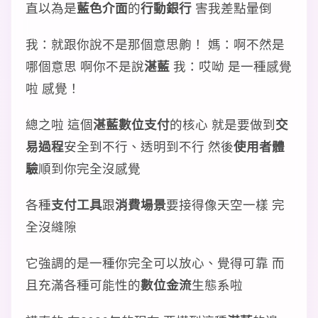
直以為是
藍色介面
的
行動銀行
害我差點暈倒
我：就跟你說不是那個意思齁！ 媽：啊不然是
哪個意思 啊你不是說
湛藍
我：哎呦 是一種感覺
啦 感覺！
總之啦 這個
湛藍數位支付
的核心 就是要做到
交
易過程
安全到不行、透明到不行 然後
使用者體
驗
順到你完全沒感覺
各種
支付工具
跟
消費場景
要接得像天空一樣 完
全沒縫隙
它強調的是一種你完全可以放心、覺得可靠 而
且充滿各種可能性的
數位金流
生態系啦