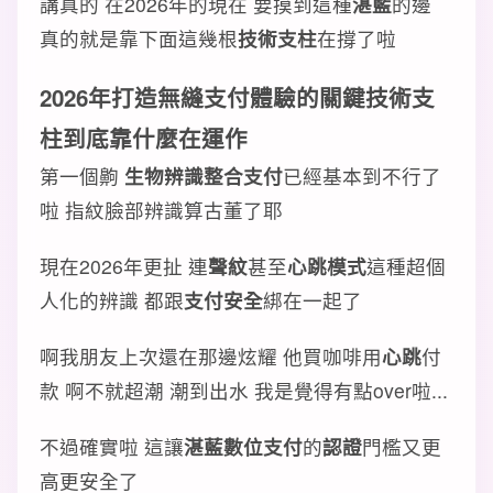
講真的 在2026年的現在 要摸到這種
湛藍
的邊
真的就是靠下面這幾根
技術支柱
在撐了啦
2026年打造
無縫支付體驗
的
關鍵技術支
柱
到底靠什麼在運作
第一個齁
生物辨識整合支付
已經基本到不行了
啦 指紋臉部辨識算古董了耶
現在2026年更扯 連
聲紋
甚至
心跳模式
這種超個
人化的辨識 都跟
支付安全
綁在一起了
啊我朋友上次還在那邊炫耀 他買咖啡用
心跳
付
款 啊不就超潮 潮到出水 我是覺得有點over啦...
不過確實啦 這讓
湛藍數位支付
的
認證
門檻又更
高更安全了