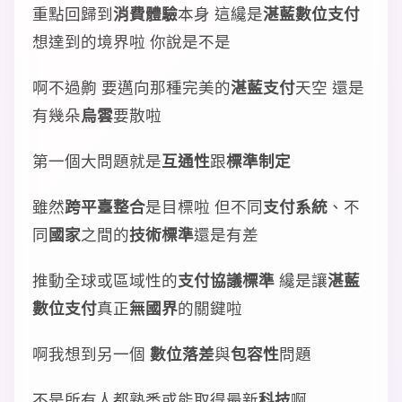
重點回歸到
消費體驗
本身 這纔是
湛藍數位支付
想達到的境界啦 你說是不是
啊不過齁 要邁向那種完美的
湛藍支付
天空 還是
有幾朵
烏雲
要散啦
第一個大問題就是
互通性
跟
標準制定
雖然
跨平臺整合
是目標啦 但不同
支付系統
、不
同
國家
之間的
技術標準
還是有差
推動全球或區域性的
支付協議標準
纔是讓
湛藍
數位支付
真正
無國界
的關鍵啦
啊我想到另一個
數位落差
與
包容性
問題
不是所有人都熟悉或能取得最新
科技
啊