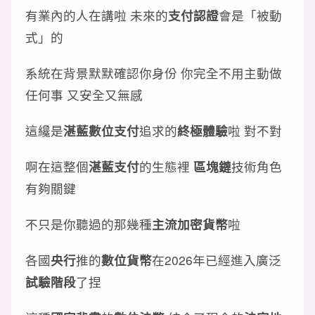
有業內的人在講啦 未來的
支付認證
會是「被動
式」的
系統在背景默默確認你身份 你完全不用主動做
任何事 又安全又無感
這纔是
湛藍數位支付
追求的
終極體驗
啦 對不對
啊在這整個
湛藍支付
的生態裡
區塊鏈
技術角色
有夠關鍵
不只是你聽過的那幾種
主流加密貨幣
啦
各國
央行
推的
數位貨幣
在2026年已經進入廣泛
試驗階段
了捏