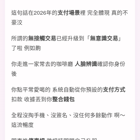
這句話在2026年的
支付場景
裡 完全體現 真的不
豪洨
所謂的
無接觸交易
已經升級到「
無意識交易
」
了啦 例如齁
你走進一家常去的咖啡廳
人臉辨識
確認你身份
後
你點平常愛喝的 系統自動從你預設的
支付方式
扣款 收據丟到你
整合錢包
全程沒掏手機、沒簽名、沒任何多餘動作 啊～
這流暢度