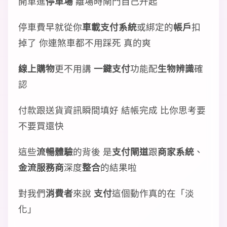
開車進
停車場
離場時閘門自己升起
停車費早就從你
車載支付系統
或綁定的
帳戶
扣
掉了 你連煞車都不用踩死 真的爽
線上購物
更不用講
一鍵支付
功能配
生物辨識
確
認
付款跟送貨資訊瞬間填好 結帳完成 比你思考要
不要買還快
這些
流暢體驗
的背後 是
支付閘道
跟
商家系統
、
金流服務商
深度
整合
的結果啦
對我們
消費者
來說
支付
這個動作真的在「淡
化」