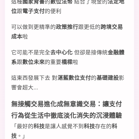
這種
國家背書
的
數位法幣
結合了現金的
法定地
位
跟
電子支付
的便利
可以做到更精準的
政策推行
跟更低的
跨境交易
成本
啦
它可能不是完全
去中心化
但卻是接傳統
金融體
系
跟
數位未來
的重要
橋樑
啦
這東西發展下去 對
湛藍數位支付
的
基礎建設
影
響會超大...
無接觸交易
進化成
無意識交易
：讓支付
行為從生活中徹底
淡化消失
的
沉浸體驗
「最好的
科技
是讓人感覺不到
科技
存在的
科
技
。」