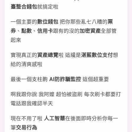
臺整合錢包
就搞定啦
一個主要的
數位錢包
把你那些亂七八糟的
票
券
、
點數
、
信用卡
跟有的沒的
加密資產
全部管
起來
實現真正的
資產總覽
啦 這纔是
湛藍數位支付
想
給的清爽感啦
最後一個支柱齁
AI防詐騙監控
這個超重要
啊我跟你說 我阿嬤 超怕被盜刷 每次刷卡都要打
電話跟我確認半天
現在不用了啦
人工智慧
在後面即時分析你每一
筆
交易行為