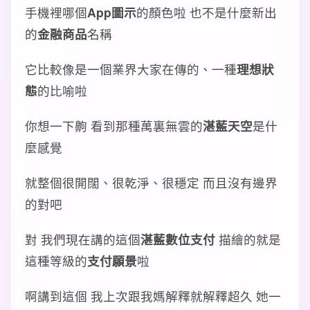
手機裡哪個
App圖示
的顏色啦 也不是什麼新出
的
金融商品
名稱
它比較像是一個業界大家在傳的、一種
理想狀
態
的比喻啦
你想一下齁 看到那種萬裏無雲的
湛藍天空
是什
麼感覺
就整個很開闊、很乾淨、很穩定 而且沒有邊界
的對吧
對 我們現在講的這個
湛藍數位支付
描繪的就是
這種等級的
支付願景
啦
啊講到這個 我上次跟我媽解釋就解釋超久 她一