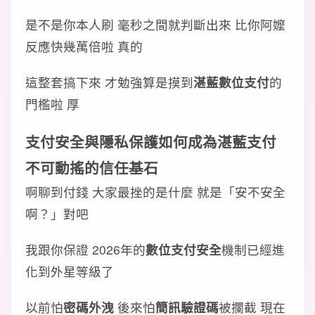
是不是你本人刷 毫秒之間就判斷出來 比你阿嬤
反應快幾萬倍啦 真的
這整套搞下來 才勉強算是摸到
湛藍數位支付
的
門檻啦 厚
支付安全
與
隱私保護
如何成為
湛藍支付
不可動搖的
信任基石
啊聊到付錢 大家最挫的是什麼 就是「安不安全
啊？」對吧
我跟你保證 2026年的
數位支付安全
機制已經進
化到外星等級了
以前怕
密碼外洩
後來怕
簡訊驗證碼
被攔截 現在