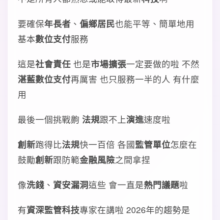
要確保
年長者
、
偏鄉居民
也能平等、簡單地用
基本
數位支付
服務
這是
社會責任
也是
市場擴張
一定要做的啦 不然
湛藍數位支付
再厲害 也只服務一半的人 有什麼
用
最後一個挑戰齁
法規
跟不上
演進
速度啦
創新
跑得比
法規
快一百倍 各國
監管單位
怎麼在
鼓勵
創新
跟防範
金融風險
之間拿捏
像
洗錢
、
資安漏洞
這些 會一直是
熱門議題
啦
有
資深監管科技
專家在講啦 2026年的趨勢是