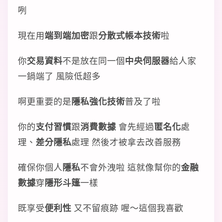
咧
現在用
端到端加密
跟
分散式帳本技術
啦
你
交易資料
不是放在同一個
中央伺服器
給人家
一鍋端了 風險低超多
啊更重要的是
隱私強化技術
普及了啦
你的
支付習慣
跟
消費數據
會先經過
匿名化
處
理、
差分隱私
處理 然後才被拿去改善服務
確保你個人
隱私
不會外洩啦 這就像幫你的
金融
數據
穿
隱形斗篷
一樣
既享受
便利性
又不留痕跡 喔～這個我喜歡