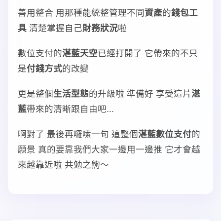
善用整合 用那種能統整管理不同
資產
的
錢包工
具
清楚掌握自己
財務狀況
啦
數位支付的
湛藍天空
已經打開了 它帶來的不只
是
付錢方式
的改變
更是整個
生活型態
的升級啦 準備好 享受這片
湛
藍
帶來的清晰跟自由吧...
啊對了 最後再囉嗦一句 這整個
湛藍數位支付
的
願景 真的要靠我們大家一邊用一邊推 它才會越
來越靠近啦 共勉之齁～