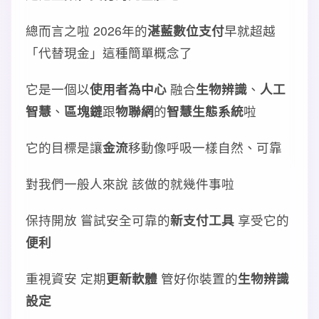
總而言之啦 2026年的
湛藍數位支付
早就超越
「代替現金」這種簡單概念了
它是一個以
使用者為中心
融合
生物辨識
、
人工
智慧
、
區塊鏈
跟
物聯網
的
智慧生態系統
啦
它的目標是讓
金流
移動像呼吸一樣自然、可靠
對我們一般人來說 該做的就幾件事啦
保持開放 嘗試安全可靠的
新支付工具
享受它的
便利
重視資安 定期
更新軟體
管好你裝置的
生物辨識
設定