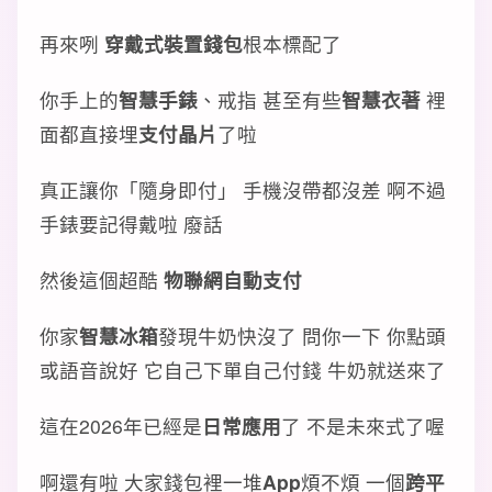
再來咧
穿戴式裝置錢包
根本標配了
你手上的
智慧手錶
、戒指 甚至有些
智慧衣著
裡
面都直接埋
支付晶片
了啦
真正讓你「隨身即付」 手機沒帶都沒差 啊不過
手錶要記得戴啦 廢話
然後這個超酷
物聯網自動支付
你家
智慧冰箱
發現牛奶快沒了 問你一下 你點頭
或語音說好 它自己下單自己付錢 牛奶就送來了
這在2026年已經是
日常應用
了 不是未來式了喔
啊還有啦 大家錢包裡一堆
App
煩不煩 一個
跨平