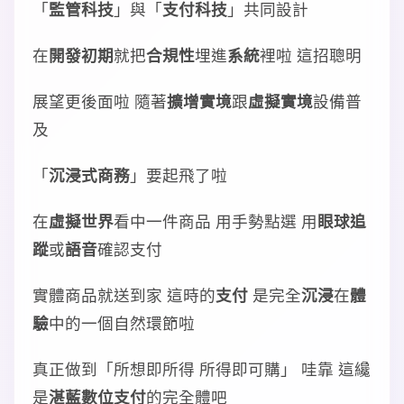
「
監管科技
」與「
支付科技
」共同設計
在
開發初期
就把
合規性
埋進
系統
裡啦 這招聰明
展望更後面啦 隨著
擴增實境
跟
虛擬實境
設備普
及
「
沉浸式商務
」要起飛了啦
在
虛擬世界
看中一件商品 用手勢點選 用
眼球追
蹤
或
語音
確認支付
實體商品就送到家 這時的
支付
是完全
沉浸
在
體
驗
中的一個自然環節啦
真正做到「所想即所得 所得即可購」 哇靠 這纔
是
湛藍數位支付
的完全體吧