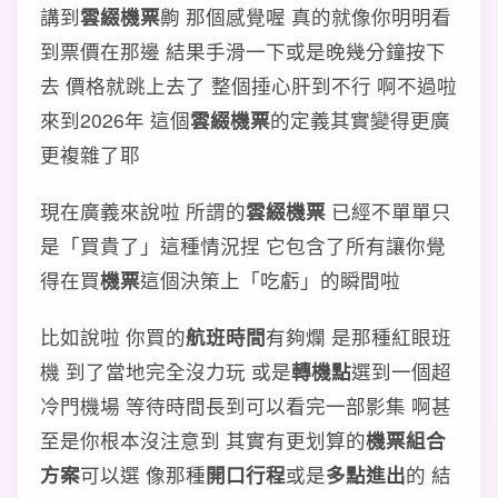
講到
雲綴機票
齁 那個感覺喔 真的就像你明明看
到票價在那邊 結果手滑一下或是晚幾分鐘按下
去 價格就跳上去了 整個捶心肝到不行 啊不過啦
來到2026年 這個
雲綴機票
的定義其實變得更廣
更複雜了耶
現在廣義來說啦 所謂的
雲綴機票
已經不單單只
是「買貴了」這種情況捏 它包含了所有讓你覺
得在買
機票
這個決策上「吃虧」的瞬間啦
比如說啦 你買的
航班時間
有夠爛 是那種紅眼班
機 到了當地完全沒力玩 或是
轉機點
選到一個超
冷門機場 等待時間長到可以看完一部影集 啊甚
至是你根本沒注意到 其實有更划算的
機票組合
方案
可以選 像那種
開口行程
或是
多點進出
的 結