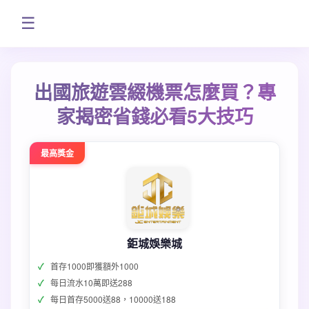
☰
出國旅遊雲綴機票怎麼買？專
家揭密省錢必看5大技巧
最高獎金
鉅城娛樂城
首存1000即獲額外1000
每日流水10萬即送288
每日首存5000送88，10000送188