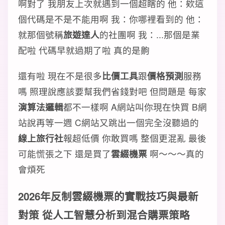
啊對了 我朋友上次就遇到一個超瞎的 他：欸這
個代碼是不是不能用啊 我：你哪裡看到的 他：
就那個號稱
旅遊達人
的社團啊 我：...那個是業
配啦 代碼早就過期了啦 真的是齁
還有啦 現在不是很多
比價工具
跟
價格預測
服務
嗎 照理說應該要幫我們省錢對吧 但問題是 每家
演算法邏輯
都不一樣啊 A網站叫你現在快買 B網
站說再等一週 C網站又跳出一個完全沒聽過的
線上旅行社
報超低價 你敢買嗎 整個更混亂 最後
可能慌張之下 還是買了
雲綴機票
啊～～～真的
會煩死
2026年反制雲綴機票的實戰技巧與最新
對策 從人工智慧分析到混合購票策略