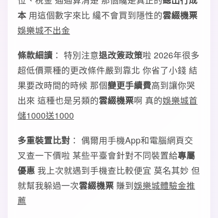
本
用這個數字來比 纔不會買到隱性的
雲綴機票
娛樂城不出金
條款細讀
： 特別注意
退改簽政策
啦 2026年很多
超低價票種的更改條件嚴到靠北 你省了小錢 結
果要改時間的時候 那個
變更手續費
高到讓你哭
出來 這種也是另類的
雲綴機票
啊 真的
娛樂城首
儲1000送1000
多重裝置比對
： 偶爾用手機App和電腦網頁交
叉查一下價啦 某些平臺會針對不同裝置給
專屬
優惠
我上次就遇到手機查比較便宜 莫名其妙 但
就幫我躲過一次
雲綴機票
賺到
娛樂城體驗金推
薦