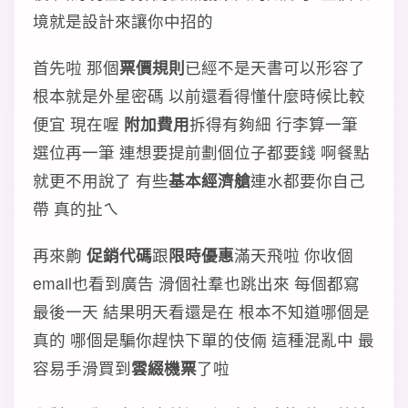
境就是設計來讓你中招的
首先啦 那個
票價規則
已經不是天書可以形容了
根本就是外星密碼 以前還看得懂什麼時候比較
便宜 現在喔
附加費用
拆得有夠細 行李算一筆
選位再一筆 連想要提前劃個位子都要錢 啊餐點
就更不用說了 有些
基本經濟艙
連水都要你自己
帶 真的扯ㄟ
再來齁
促銷代碼
跟
限時優惠
滿天飛啦 你收個
email也看到廣告 滑個社羣也跳出來 每個都寫
最後一天 結果明天看還是在 根本不知道哪個是
真的 哪個是騙你趕快下單的伎倆 這種混亂中 最
容易手滑買到
雲綴機票
了啦