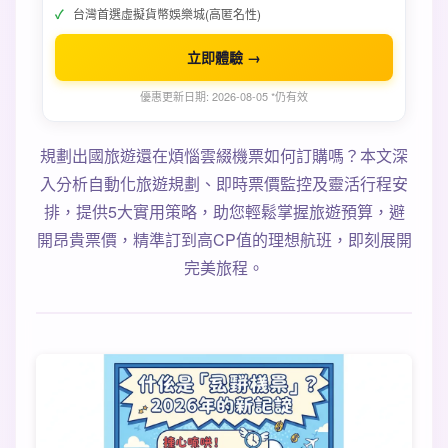
台灣首選虛擬貨幣娛樂城(高匿名性)
立即體驗 →
優惠更新日期: 2026-08-05 *仍有效
規劃出國旅遊還在煩惱雲綴機票如何訂購嗎？本文深
入分析自動化旅遊規劃、即時票價監控及靈活行程安
排，提供5大實用策略，助您輕鬆掌握旅遊預算，避
開昂貴票價，精準訂到高CP值的理想航班，即刻展開
完美旅程。