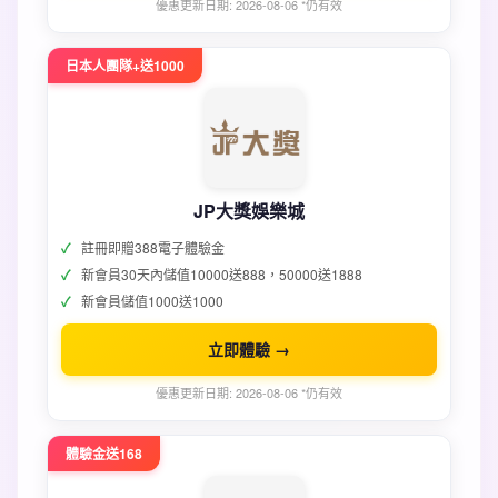
優惠更新日期: 2026-08-06 *仍有效
日本人團隊+送1000
JP大獎娛樂城
註冊即贈388電子體驗金
新會員30天內儲值10000送888，50000送1888
新會員儲值1000送1000
立即體驗 →
優惠更新日期: 2026-08-06 *仍有效
體驗金送168