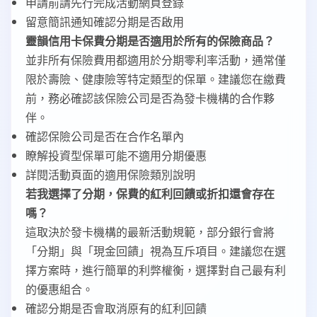
申請前請先行完成活動網頁登錄
留意簡訊通知確認分期是否啟用
靈韻信用卡保費分期是否適用於所有的保險商品？
並非所有保險費用都適用於分期零利率活動，通常僅
限於壽險、健康險等特定類型的保單。建議您在繳費
前，務必確認該保險公司是否為發卡機構的合作夥
伴。
確認保險公司是否在合作名單內
瞭解投資型保單可能不適用分期優惠
詳閱活動頁面的適用保險類別說明
若我選擇了分期，保費的紅利回饋或折扣還會存在
嗎？
這取決於發卡機構的最新活動規範，部分銀行會將
「分期」與「現金回饋」視為互斥項目。建議您在選
擇方案時，進行簡單的利弊權衡，選擇對自己最有利
的優惠組合。
確認分期是否會取消原有的紅利回饋