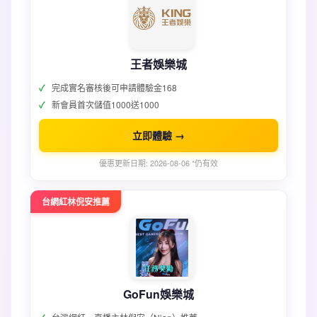
王者娛樂城
完成實名審核後可申請體驗金168
新會員首次儲值1000送1000
立即體驗 →
優惠更新日期: 2026-08-06 *仍有效
台網紅林倪安推薦
GoFun娛樂城