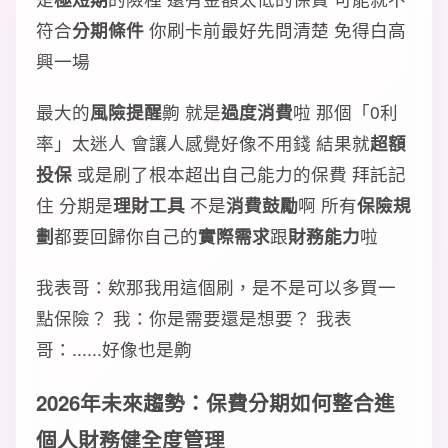
符合
分期條件
你刷卡前最好先問清楚 免得白高
興一場
最大的
風險提醒
齁 就是
過度消費
啦 那個「0利
率」太迷人 會讓人感覺好像不用錢 結果就
超額
投保
或是刷了根本超出自己能力的保費 拜託記
住 分期是
理財工具
不是
消費鼓勵
啊 所有
保險規
劃
都要回歸你自己的
實際需求
跟
財務能力
啦
我表哥：欸那我用這個刷，是不是可以多買一
點保險？ 我：你是需要還是想要？ 我表
哥：......好像也是齁
2026年
未來趨勢
：
保費分期
如何整合進
個人財務
健全度管理