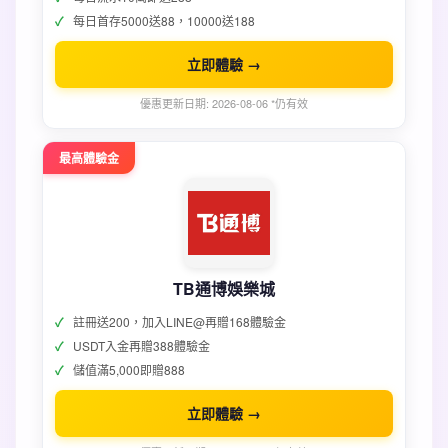
每日首存5000送88，10000送188
立即體驗 →
優惠更新日期: 2026-08-06 *仍有效
最高體驗金
TB通博娛樂城
註冊送200，加入LINE@再贈168體驗金
USDT入金再贈388體驗金
儲值滿5,000即贈888
立即體驗 →