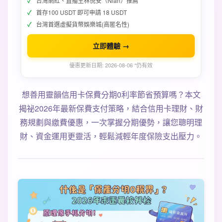
台灣網紅、直播主林倪安（Nian）推薦
首存100 USDT 即可申請 18 USDT
台灣首選虛擬貨幣娛樂城(高匿名性)
立即體驗 →
優惠更新日期: 2026-08-06 *仍有效
想善用靈韻信用卡保費分期0利率節省預算嗎？本文
揭祕2026年最新保費支付策略，結合信用卡理財、財
務規劃與繳費優惠，一次掌握分期優勢，讓您聰明理
財、資金運用更靈活，輕鬆減輕年度保險支出壓力。