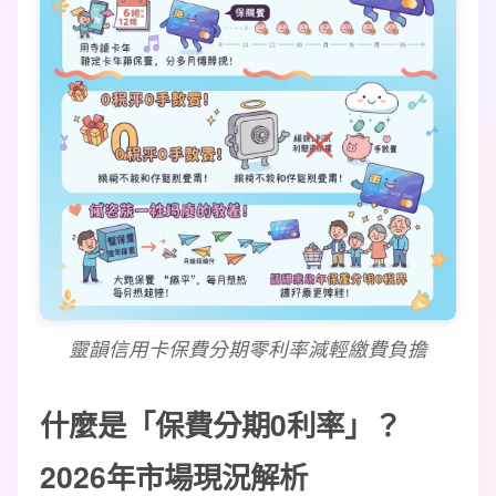
靈韻信用卡保費分期零利率減輕繳費負擔
什麼是「保費分期0利率」？
2026年市場現況解析