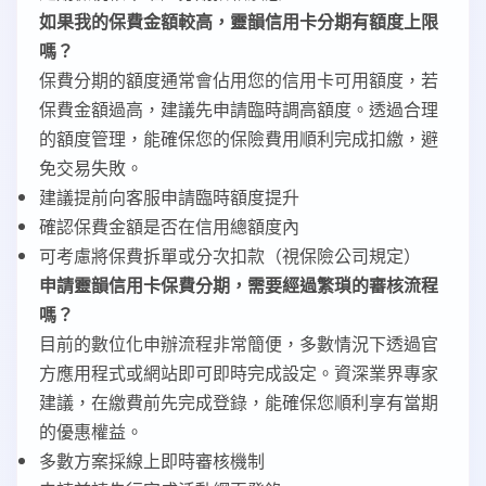
如果我的保費金額較高，靈韻信用卡分期有額度上限
嗎？
保費分期的額度通常會佔用您的信用卡可用額度，若
保費金額過高，建議先申請臨時調高額度。透過合理
的額度管理，能確保您的保險費用順利完成扣繳，避
免交易失敗。
建議提前向客服申請臨時額度提升
確認保費金額是否在信用總額度內
可考慮將保費拆單或分次扣款（視保險公司規定）
申請靈韻信用卡保費分期，需要經過繁瑣的審核流程
嗎？
目前的數位化申辦流程非常簡便，多數情況下透過官
方應用程式或網站即可即時完成設定。資深業界專家
建議，在繳費前先完成登錄，能確保您順利享有當期
的優惠權益。
多數方案採線上即時審核機制