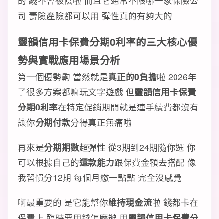
的 纔不會被陰啦 而且它通常不限哪一家保險公
司 壽險產險都可以用 彈性真的有夠大的
靈韻信用卡保費分期0利率
的三大
核心優
勢
與
實戰應用
場景分析
第一個優勢齁 當然就是
真正的0負擔
啦 2026年
了很多方案都嘛玩文字遊戲 但
靈韻信用卡保費
分期0利率
在特定促銷期間就是連手續費都沒有
讓你
分期付款
分得真正無痛啦
再來是
分期期數
超彈性 從3期到24期隨你選 你
可以根據自己的
還款能力
跟保費金額去搭配 像
我習慣分12期 每個月繳一點點 完全沒感覺
啊最重要的 是它能幫你
維持現金流
啦 錢都卡在
保費上 臨時要用錢怎麼辦 用
靈韻信用卡保費分