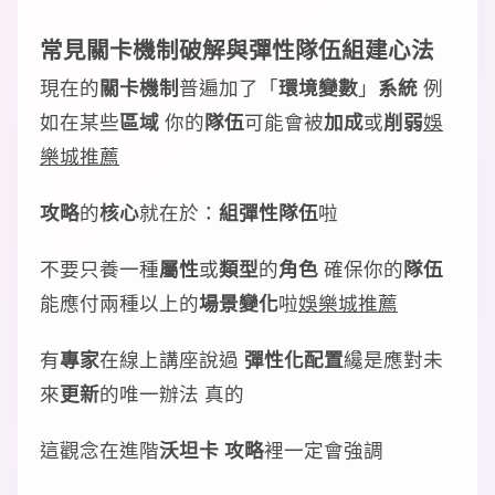
常見
關卡機制
破解
與
彈性隊伍
組建
心法
現在的
關卡機制
普遍加了「
環境變數
」
系統
例
如在某些
區域
你的
隊伍
可能會被
加成
或
削弱
娛
樂城推薦
攻略
的
核心
就在於：
組
彈性隊伍
啦
不要只養一種
屬性
或
類型
的
角色
確保你的
隊伍
能應付兩種以上的
場景變化
啦
娛樂城推薦
有
專家
在線上講座說過
彈性化
配置
纔是應對未
來
更新
的唯一辦法 真的
這觀念在進階
沃坦卡 攻略
裡一定會強調