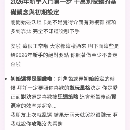
2026年新手入門第一步 千萬別做錯的
基
礎觀念
與
初期設定
剛開始碰沃坦卡是不是覺得介面有夠複雜 選項
多到靠北 完全不知道從哪下手
安啦 這很正常啦 大家都這樣過來 啊下面這些是
給2026年
新手
的絕對要點 你照著做至少不會走
歪啦
初始選擇是關鍵啦
：創
角色
或弄
初始設定
的時
候 拜託一定要照你喜歡的
遊玩風格
決定 你是愛
正面
對決
還是喜歡搞
迂迴策略
這會影響後面
資
源
拿的效率差超多...
我朋友上次就亂選 結果玩兩天就哭說很難玩 啊
我就說你
攻略
沒先看齁