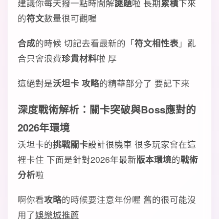
建議你每天撥一點時間解
謎題
啦 長期
累積
下來
的
符文
數量很可觀喔
合成
的時候 切記去看最新的「
符文相性表
」亂
合只會浪費
珍貴材料
啦 厚
這絕對是
沃坦卡 攻略
的精華部分了 要記下來
深度
戰術解析
：
關卡突破
與
Boss應對
的
2026年
環境
沃坦卡的
挑戰關卡
設計很機車 很多玩家會在這
裡卡住 下面是針對2026年最新
版本
環境
的
戰術
分析
啦
啊你看
攻略
的時候要注意年份喔 舊的很可能沒
用了
娛樂城推薦