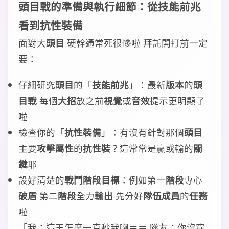
頭目戰
的
準備
與
執行
細節：從
技能前兆
看到
抗性裝備
面對大
頭目
硬幹通常死很慘啦 拜託開打前一定
要：
仔細研究
頭目
的「
技能前兆
」：最新
版本
的
頭
目戰
每個
大招
放之前
視覺
或
音效
提示更明顯了
啦
檢查你的「
抗性裝備
」：有沒有針對那個
頭目
主要
攻擊屬性
的
抗性裝
？這常常是贏或輸的
關
鍵
耶
設好清楚的
戰鬥階段
目標
：例如第一
階段
專心
破盾
第二
階段
全力
輸出
先分好
隊伍成員
的
任務
啦
「我：這王怎麼一直秒我啊＝＝ 隊友：你沒穿