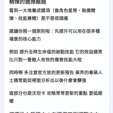
精煉
的
選擇
難題
看到一大堆
養成
選項（像
角色星等
、
裝備精
煉
、
技能專精
）是不是很頭痛
建議你照一個
原則
啦：
先提升可以用在很多種
場景
的
核心能力
例如 提升全隊
生命值
的
被動技能
它的
效益
通常
比只對一隻敵人有效的
傷害技能
大啦
同時啊 多注意官方放的
更新預告
業界
的
專業人
士
通常能從裡面
分析
出以後什麼會變強
這部分也是
沃坦卡 攻略
常常更新的重點 要追蹤
喔