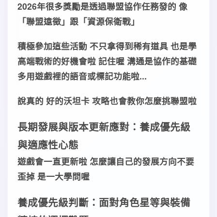
2026年很多
獎勵
是透過
聯盟協作任務
發的 像
「
聯盟遠徵
」跟「
資源保衛戰
」
積極參加這些
活動
不只拿得到
稀有道具
也是學
高端戰術
的好
機會
啦 記住喔
溝通
是
協作
的
基礎
多用遊戲裡的
語音
或
標記
功能
啦...
說真的 好的
沃坦卡 攻略
也會教你怎麼挑
聯盟
啦
長期
發展
與
版本更新
應對
：
養成優先級
與
適應性心態
遊戲會一直
更新
啦 怎麼讓自己的
發展
方向不要
歪掉 是一大學問喔
養成優先級
判斷
：面對
角色星等
與
裝備