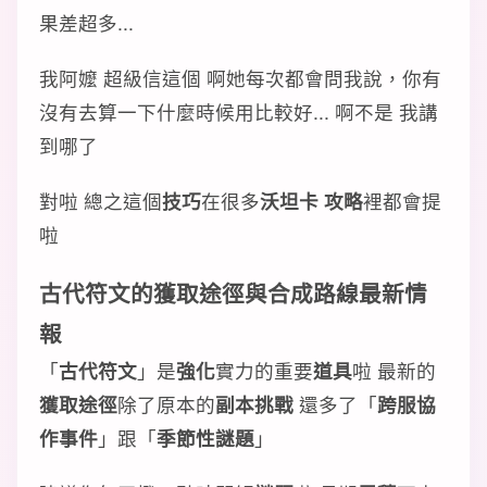
果差超多...
我阿嬤 超級信這個 啊她每次都會問我說，你有
沒有去算一下什麼時候用比較好... 啊不是 我講
到哪了
對啦 總之這個
技巧
在很多
沃坦卡 攻略
裡都會提
啦
古代符文
的
獲取
途徑
與
合成路線
最新情
報
「
古代符文
」是
強化
實力的重要
道具
啦 最新的
獲取
途徑
除了原本的
副本挑戰
還多了「
跨服協
作事件
」跟「
季節性謎題
」