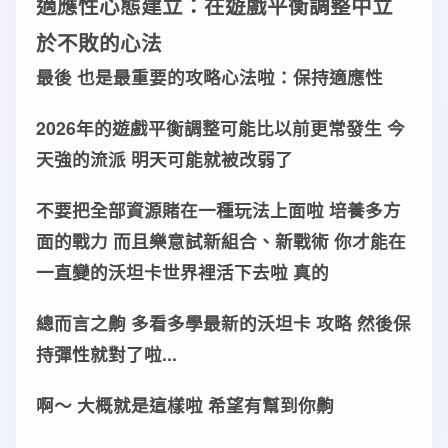
適應性心態
建立
：在
遊戲平衡
調整
中
立
於不敗
的
心法
最後 也是最重要的
攻略
心法
啦：保持
適應性
2026年的
遊戲平衡
調整
可能比以前更常發生 今
天強的
流派
明天可能就被改弱了
不要把全部
資源
賭在一種
玩法
上面啦 培養多方
面的
戰力
而且樂意試
新組合
、
新戰術
你才能在
一直變的沃坦卡世界裡活下去啦 真的
總而言之齁 多看多學最新的
沃坦卡 攻略
然後保
持
彈性
就對了啦...
啊～ 大概就是這樣啦 希望有幫到你齁