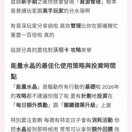
度過
新手期
之後你就會發現「
資源管理
」根本
是普通玩家跟
高手玩家
的分水嶺啊
有資深玩家分享過啦 高效
管理
比你在那邊瞎忙
重要一百倍啦 真的
這部分真的要找對
沃坦卡 攻略
來學
能量水晶
的
最佳化
使用
策略
與
投資
時間
點
「
能量水晶
」是驅動所有行動的
基礎
啦 2026年
的
攻略
都不建議你囤了啦 要有
計劃
地
投資
在
「
每日額外獎勵
」跟「
關鍵建築升級
」上面
特別要注意齁 每週有特定日子會有
消耗活動
你
把
水晶
留到那時候用 常常可以拿到
額外回饋
效