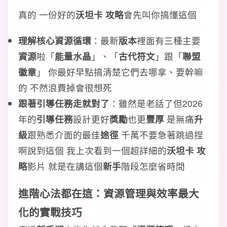
真的 一份好的
沃坦卡 攻略
會先叫你搞懂這個
理解核心
資源循環
：最新
版本
裡面有三種主要
資源
啦「
能量水晶
」、「
古代符文
」跟「
聯盟
徽章
」 你最好早點搞清楚它們去哪拿、要幹嘛
的 不然浪費掉會很想死
跟著
引導任務
走就對了
：雖然是老話了但2026
年的
引導任務
設計更好
獎勵
也更
豐厚
是無痛
升
級
跟熟悉介面的最佳
途徑
千萬不要急著跳過捏
啊說到這個 我上次看到一個超詳細的
沃坦卡 攻
略
影片 就是在講這個
新手
階段怎麼省時間
進階
心法
都在這：
資源管理
與
效率最大
化
的實戰技巧