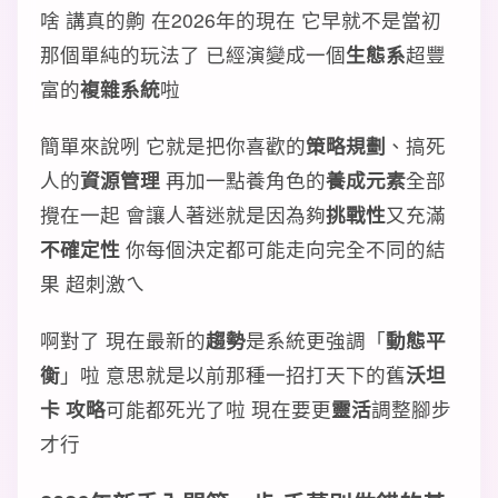
啥 講真的齁 在2026年的現在 它早就不是當初
那個單純的玩法了 已經演變成一個
生態系
超豐
富的
複雜系統
啦
簡單來說咧 它就是把你喜歡的
策略規劃
、搞死
人的
資源管理
再加一點養角色的
養成元素
全部
攪在一起 會讓人著迷就是因為夠
挑戰性
又充滿
不確定性
你每個決定都可能走向完全不同的結
果 超刺激ㄟ
啊對了 現在最新的
趨勢
是系統更強調「
動態平
衡
」啦 意思就是以前那種一招打天下的舊
沃坦
卡 攻略
可能都死光了啦 現在要更
靈活
調整腳步
才行