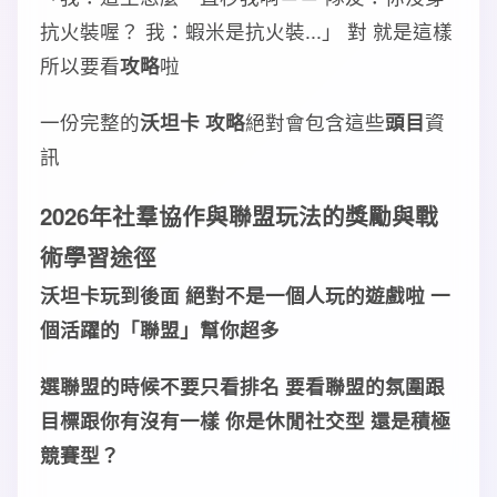
抗火裝喔？ 我：蝦米是抗火裝...」 對 就是這樣
所以要看
攻略
啦
一份完整的
沃坦卡 攻略
絕對會包含這些
頭目
資
訊
2026年
社羣協作
與
聯盟玩法
的
獎勵
與
戰
術
學習
途徑
沃坦卡玩到後面 絕對不是一個人玩的遊戲啦 一
個活躍的「
聯盟
」幫你超多
選
聯盟
的時候不要只看
排名
要看
聯盟
的
氛圍
跟
目標
跟你有沒有一樣 你是
休閒社交
型 還是
積極
競賽
型？