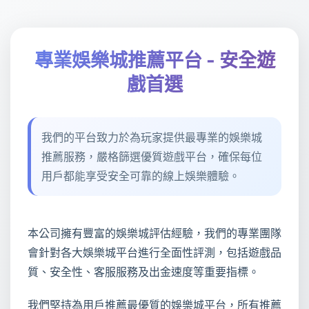
專業娛樂城推薦平台 - 安全遊
戲首選
我們的平台致力於為玩家提供最專業的娛樂城
推薦服務，嚴格篩選優質遊戲平台，確保每位
用戶都能享受安全可靠的線上娛樂體驗。
本公司擁有豐富的娛樂城評估經驗，我們的專業團隊
會針對各大娛樂城平台進行全面性評測，包括遊戲品
質、安全性、客服服務及出金速度等重要指標。
我們堅持為用戶推薦最優質的娛樂城平台，所有推薦