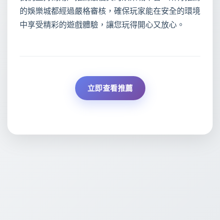
的娛樂城都經過嚴格審核，確保玩家能在安全的環境
中享受精彩的遊戲體驗，讓您玩得開心又放心。
立即查看推薦