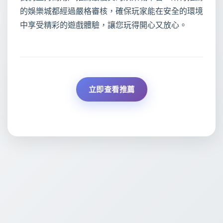
的娛樂城都經過嚴格審核，確保玩家能在安全的環境
中享受精彩的遊戲體驗，讓您玩得開心又放心。
立即查看推薦