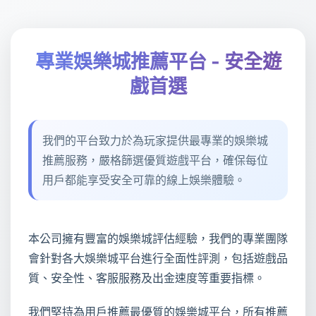
專業娛樂城推薦平台 - 安全遊
戲首選
我們的平台致力於為玩家提供最專業的娛樂城
推薦服務，嚴格篩選優質遊戲平台，確保每位
用戶都能享受安全可靠的線上娛樂體驗。
本公司擁有豐富的娛樂城評估經驗，我們的專業團隊
會針對各大娛樂城平台進行全面性評測，包括遊戲品
質、安全性、客服服務及出金速度等重要指標。
我們堅持為用戶推薦最優質的娛樂城平台，所有推薦