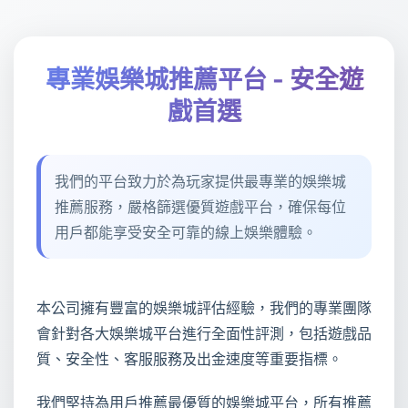
專業娛樂城推薦平台 - 安全遊
戲首選
我們的平台致力於為玩家提供最專業的娛樂城
推薦服務，嚴格篩選優質遊戲平台，確保每位
用戶都能享受安全可靠的線上娛樂體驗。
本公司擁有豐富的娛樂城評估經驗，我們的專業團隊
會針對各大娛樂城平台進行全面性評測，包括遊戲品
質、安全性、客服服務及出金速度等重要指標。
我們堅持為用戶推薦最優質的娛樂城平台，所有推薦