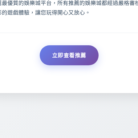
薦最優質的娛樂城平台，所有推薦的娛樂城都經過嚴格審
彩的遊戲體驗，讓您玩得開心又放心。
立即查看推薦