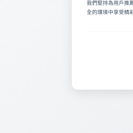
我們堅持為用戶推
全的環境中享受精