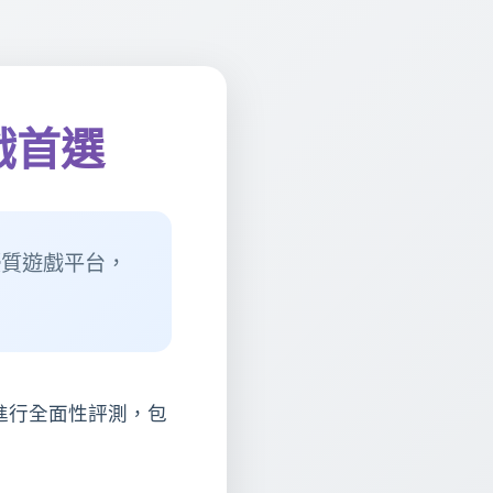
戲首選
優質遊戲平台，
進行全面性評測，包