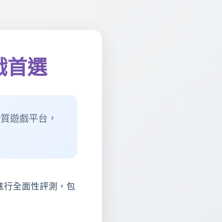
戲首選
優質遊戲平台，
進行全面性評測，包