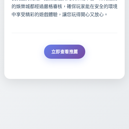
的娛樂城都經過嚴格審核，確保玩家能在安全的環境
中享受精彩的遊戲體驗，讓您玩得開心又放心。
立即查看推薦