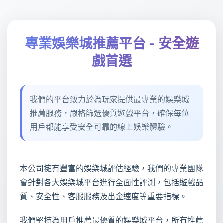
專業娛樂城推薦平台 - 安全遊
戲首選
我們的平台致力於為玩家提供最專業的娛樂城
推薦服務，嚴格篩選優質遊戲平台，確保每位
用戶都能享受安全可靠的線上娛樂體驗。
本公司擁有豐富的娛樂城評估經驗，我們的專業團隊
會針對各大娛樂城平台進行全面性評測，包括遊戲品
質、安全性、客服服務及出金速度等重要指標。
我們堅持為用戶推薦最優質的娛樂城平台，所有推薦