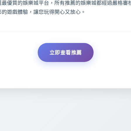
薦最優質的娛樂城平台，所有推薦的娛樂城都經過嚴格審
彩的遊戲體驗，讓您玩得開心又放心。
立即查看推薦