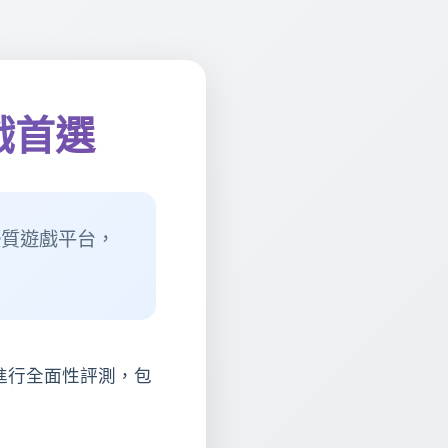
戲首選
優質遊戲平台，
進行全面性評測，包