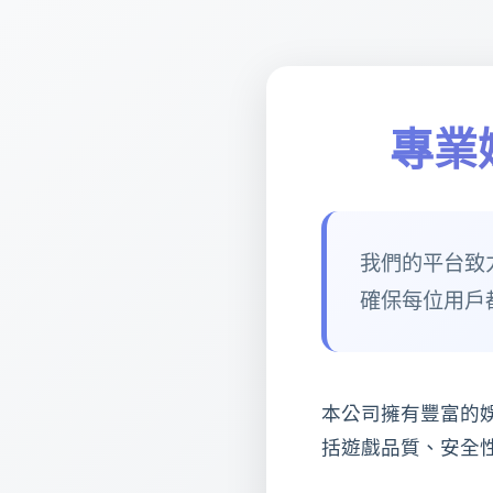
專業
我們的平台致
確保每位用戶
本公司擁有豐富的
括遊戲品質、安全