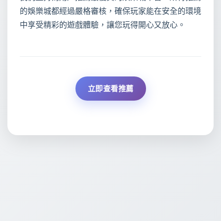
的娛樂城都經過嚴格審核，確保玩家能在安全的環境
中享受精彩的遊戲體驗，讓您玩得開心又放心。
立即查看推薦