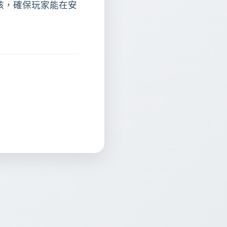
核，確保玩家能在安