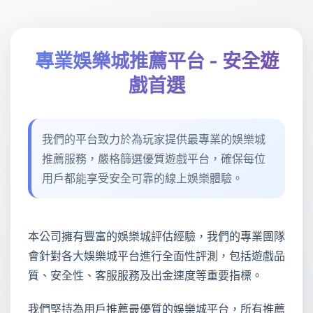
專業娛樂城推薦平台 - 安全遊
戲首選
我們的平台致力於為玩家提供最專業的娛樂城
推薦服務，嚴格篩選優質遊戲平台，確保每位
用戶都能享受安全可靠的線上娛樂體驗。
本公司擁有豐富的娛樂城評估經驗，我們的專業團隊
會針對各大娛樂城平台進行全面性評測，包括遊戲品
質、安全性、客服服務及出金速度等重要指標。
我們堅持為用戶推薦最優質的娛樂城平台，所有推薦