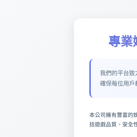
專業
我們的平台致
確保每位用戶
本公司擁有豐富的
括遊戲品質、安全