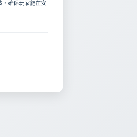
核，確保玩家能在安