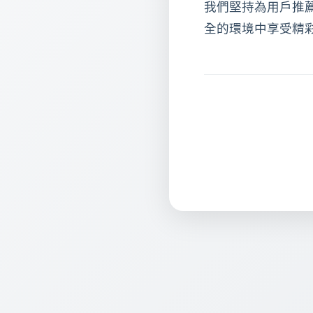
我們堅持為用戶推
全的環境中享受精