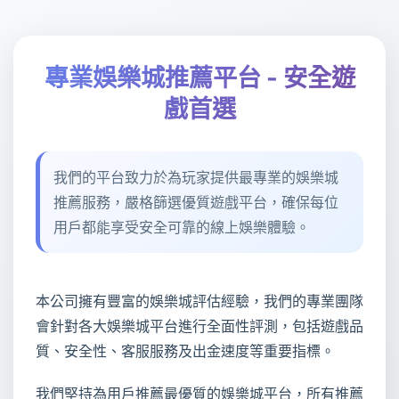
專業娛樂城推薦平台 - 安全遊
戲首選
我們的平台致力於為玩家提供最專業的娛樂城
推薦服務，嚴格篩選優質遊戲平台，確保每位
用戶都能享受安全可靠的線上娛樂體驗。
本公司擁有豐富的娛樂城評估經驗，我們的專業團隊
會針對各大娛樂城平台進行全面性評測，包括遊戲品
質、安全性、客服服務及出金速度等重要指標。
我們堅持為用戶推薦最優質的娛樂城平台，所有推薦