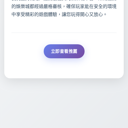
的娛樂城都經過嚴格審核，確保玩家能在安全的環境
中享受精彩的遊戲體驗，讓您玩得開心又放心。
立即查看推薦