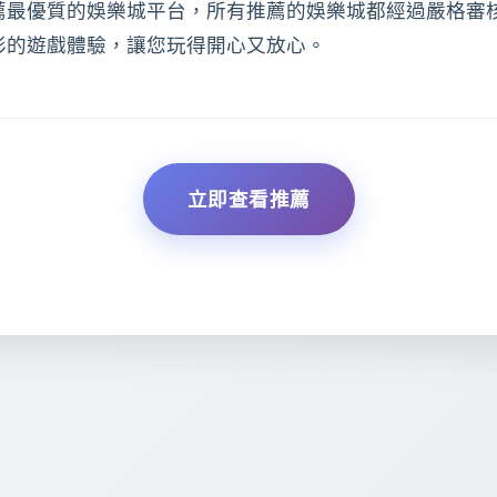
薦最優質的娛樂城平台，所有推薦的娛樂城都經過嚴格審
彩的遊戲體驗，讓您玩得開心又放心。
立即查看推薦