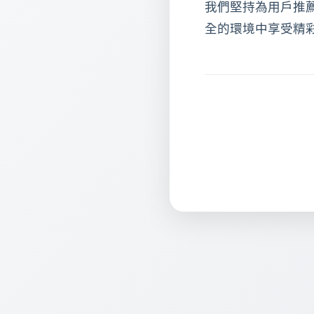
我們堅持為用戶推
全的環境中享受精