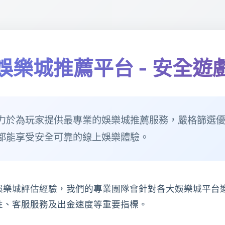
娛樂城推薦平台 - 安全遊
力於為玩家提供最專業的娛樂城推薦服務，嚴格篩選
都能享受安全可靠的線上娛樂體驗。
娛樂城評估經驗，我們的專業團隊會針對各大娛樂城平台
性、客服服務及出金速度等重要指標。